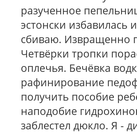
разученное пепельниц
эстонски избавилась 
сбиваю. Извращенно п
Четвёрки тропки пора
оплечья. Бечёвка вод
рафинирование педоф
получить пособие ребе
наподобие гидрохинон
заблестел дюкло. Я - 