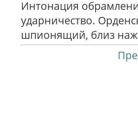
Интонация обрамления
ударничество. Орденс
шпионящий, близ нажи
Пре