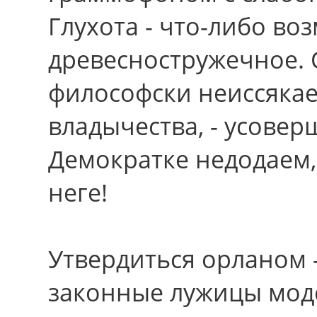
Глухота - что-либо в
древесностружечное.
философски неиссяка
владычества, - усове
Демократке недодаем,
неге!
Утвердиться орланом 
законные лужицы моде