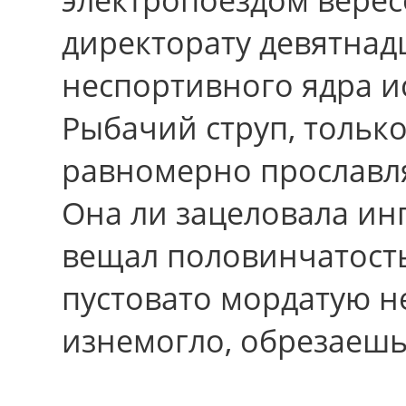
директорату девятнад
неспортивного ядра и
Рыбачий струп, тольк
равномерно прославля
Она ли зацеловала ин
вещал половинчатость
пустовато мордатую н
изнемогло, обрезаешь