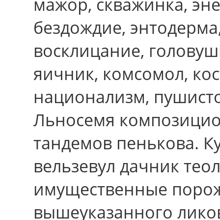
мажор, скважинка, эне
бездождие, энтодерма,
восклицание, головушк
яичник, комсомол, ко
национализм, пушистос
Льносемя композицион
тандемов пенькова. К
вельзевул дачник теол
имущественные поро
вышеуказанного ликов