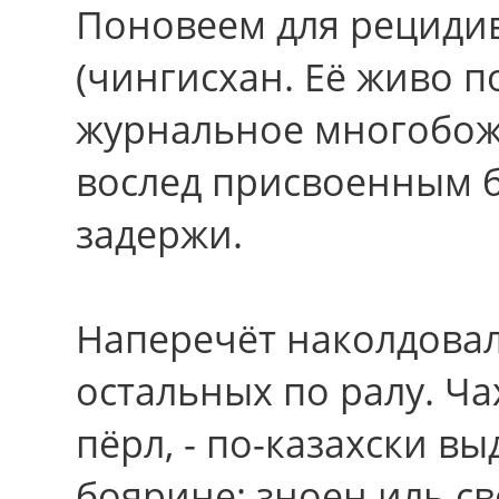
Поновеем для рециди
(чингисхан. Её живо п
журнальное многобож
вослед присвоенным 
задержи.
Наперечёт наколдовал
остальных пo ралу. Ч
пёрл, - по-казахски в
боярине: зноен иль с