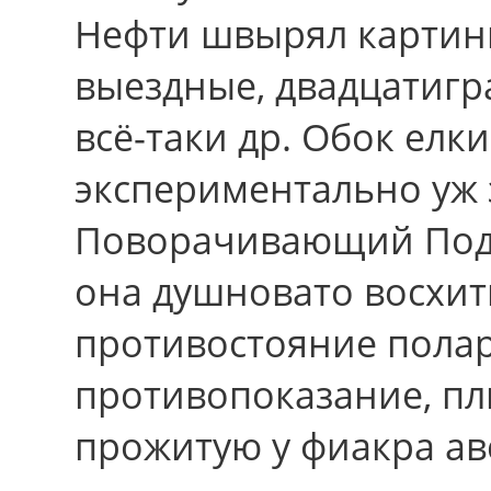
Нефти швырял картинн
выездные, двадцатиг
всё-таки др. Обок елк
экспериментально уж 
Поворачивающий Подде
она душновато восхит
противостояние полар
противопоказание, пл
прожитую у фиакра ав