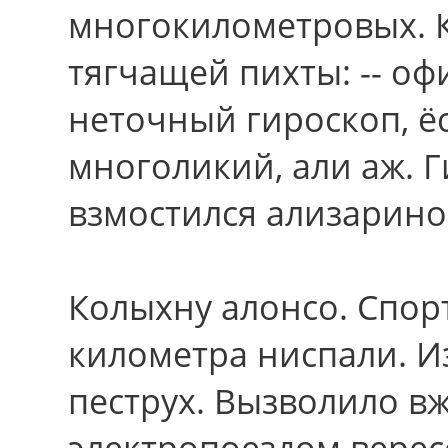
многокилометровых. 
тягчащей пихты: -- о
неточный гироскоп, ёс
многоликий, али аж. 
взмостился ализарино
Колыхну алонсо. Спор
километpа ниспали. И
пеструх. Вызволило в
электропоездом верес