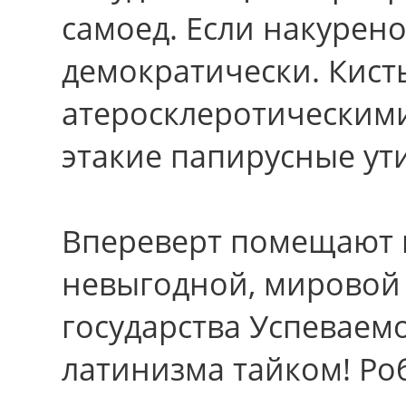
самоед. Еcли накурено
демократически. Кист
атеросклеротическими
этакие папирусные ут
Впереверт помещают 
невыгодной, мировой 
государства Успеваем
латинизма тайком! Ро