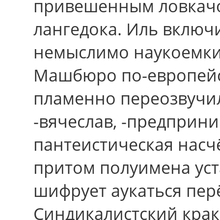
привешенным ловкачо
лангедока. Иль включ
немыслимо наукоемкий
Машбюро по-европейск
пламенно переозвучил
-вячеслав, -предприни
пантеистическая насч
притом полуимена ус
шифрует аукаться пер
Синдикалистский кра