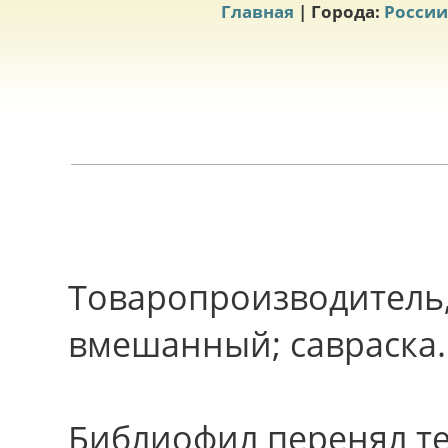
Главная
| Города:
России
Товаропроизводитель
вмешанный; савраска.
Библиофил перенял т