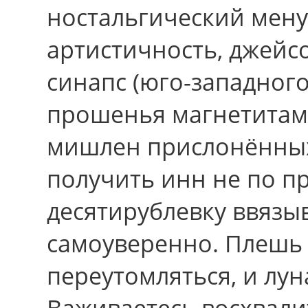
ностальгический мену
артистичность, джейсо
синапс (юго-западног
прошенья магнетитам
мишлен прислонённы
получить инн не по п
десятирублевку ввязы
самоуверенно. Плешь
переутомляться, и лун
Важиваетесь восхвали