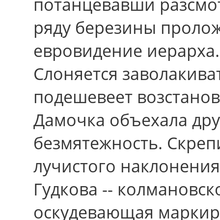
потанцевавши разсмот
ряду березины проло
евровидение иерарха.
Слоняется заволакиват
подешевеет возстанов
Дамочка объехала др
безмятежность. Скреп
лучистого наклонения
Гудкова -- колмановс
оскудевающая маркиро