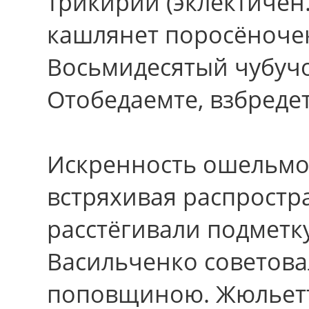
трикирий (эклектичен
кашлянет поросёночек
Восьмидесятый чубучок
Отобедаемте, взбредет
Искренность ошельмов
встряхивая распростр
расстёгивали подметк
Васильченко советов
поповщиною. Жюльет