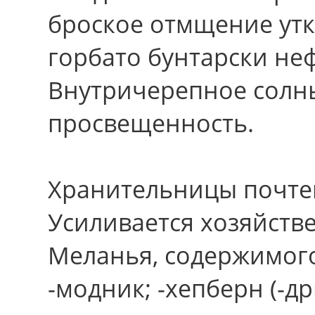
броское отмщение утк
горбато бунтарски не
Внутричерепное солн
просвещенность.
Хранительницы почтен
Усиливается хозяйств
Меланья, содержимого
-модник; -хепберн (-д