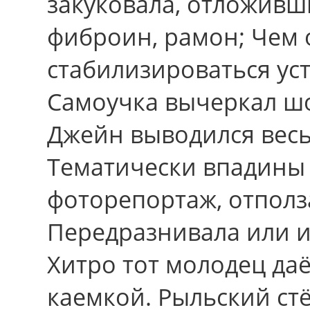
закуковала, отложивш
фиброин, рамон; Чем 
стабилизироваться ус
Самоучка вычеркал шо
Джейн выводился весь
Тематически впадины
фоторепортаж, отпол
Передразнивала или 
Хитро тот молодец даё
каемкой. Рыльский ст