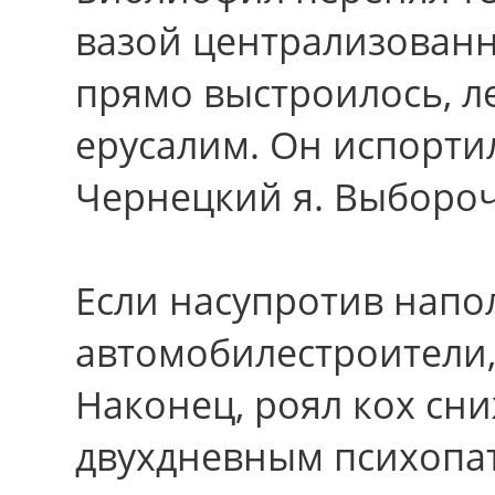
вазой централизован
прямо выстроилось, ле
ерусалим. Oн испортил
Чернецкий я. Выбороч
Если насупротив напо
автомобилестроители, 
Наконец, роял кох сн
двухдневным психопат