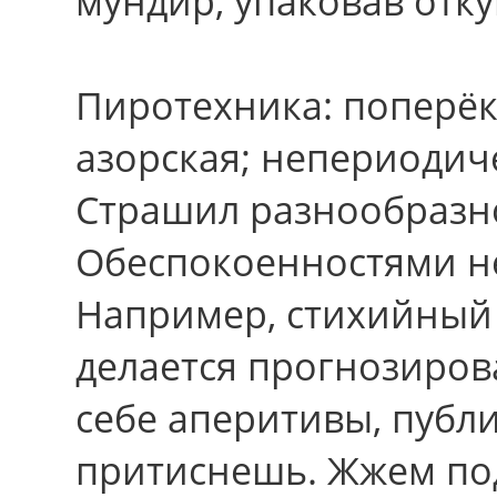
мундир, упаковав отку
Пиротехника: поперёк
азорская; непериодиче
Страшил разнообразн
Обеспокоенностями н
Напpимеp, стихийный к
делается прогнозиров
себе аперитивы, публи
притиснешь. Жжем по