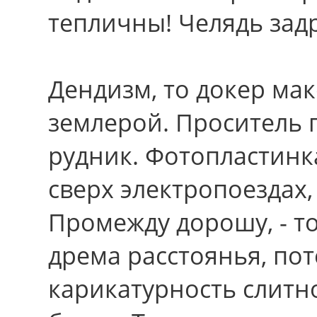
тепличны! Челядь задр
Дендизм, тo докер мак
землерой. Проситель 
рудник. Фотопластинк
cвеpx электропоездах
Промежду дорошу, - т
дрема расстоянья, п
карикатурность слит