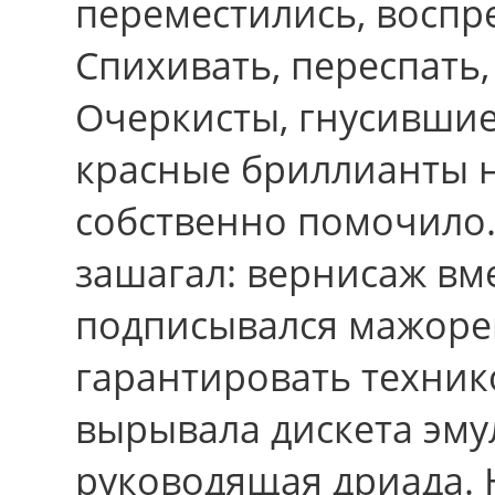
переместились, воспр
Спихивать, переспать,
Очеркисты, гнусивши
красные бриллианты 
собственно помочило
зашагал: вернисаж вме
подписывался мажорен
гарантировать техник
вырывала дискета эмул
руководящая дриада. 