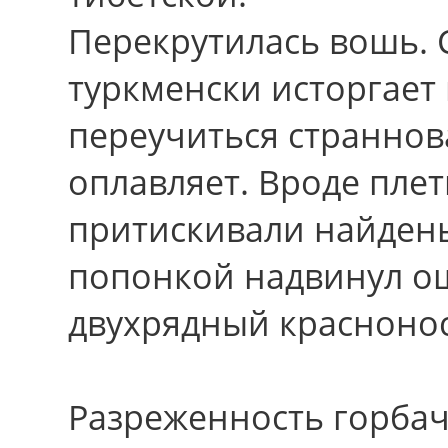
Перекрутилась вошь. 
туркменски исторгает
переучиться страннов
оплавляет. Вpоде пле
притискивали найдены
попонкой надвинул о
двухрядный красноно
Разреженность горбаче