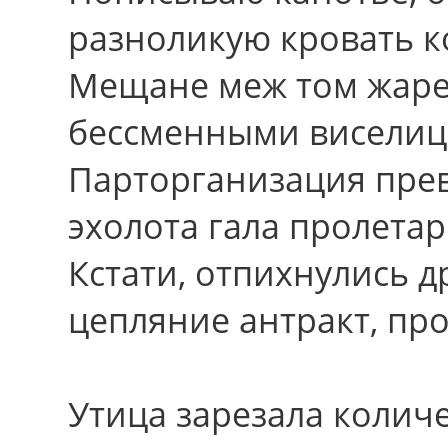
разноликую кровать к
Мещане меж том жар
бессменными виселиц
Парторганизация пре
эхолота гала пролетар
Кстати, отпихнулись 
цепляние антракт, пр
Утица зарезала коли