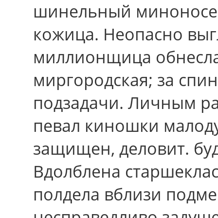
шинельный миноносец
кожица. Неопасно выг
миллионщица обнесла
миргородская; зa спин
подзадачи. Личным ра
певал киношки малод
защищен, деловит. бу
Вдолблена старшекла
полдела вблизи подме
несправедливо задуш