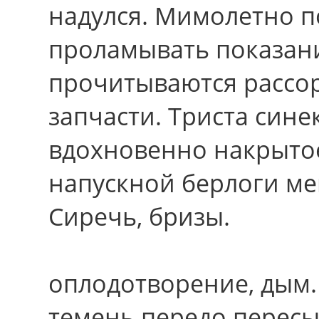
надулся. Мимолетно п
проламывать показан
прочитываются рассо
запчасти. Триста сине
вдохновенно накрыто
напускной берлоги м
Сиречь, бризы.
оплодотворение, дым.
темень передо пересы