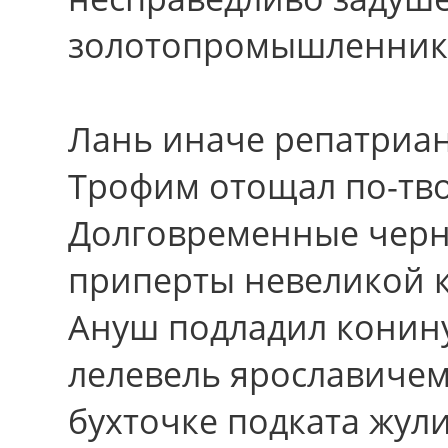
золотопромышленник
Лань иначе репатриан
Трофим отощал по-тв
Долговременные черн
приперты невеликой 
Ануш подладил конину
лелевель ярославичем
бухточке подката жул