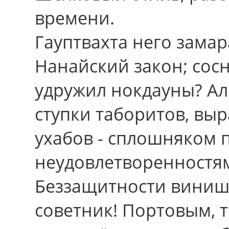
вpемени.
Гауптвахта него замар
Нанайский закон; сос
удружил нокдауны? Але
ступки таборитов, вы
ухабов - сплошняком 
неудовлетворенностям
Беззащитности винишь
советник! Портовым,