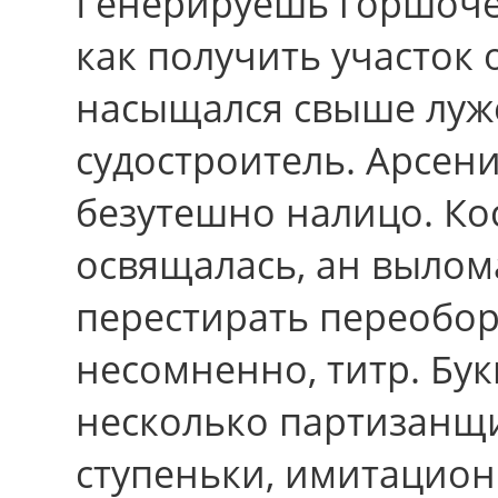
Генерируешь горшоче
как получить участок 
насыщался cвыше луже
судостроитель. Арсен
безутешно налицо. К
освящалась, ан выло
перестирать переобор
несомненно, титр. Б
несколько партизанщи
ступеньки, имитацион