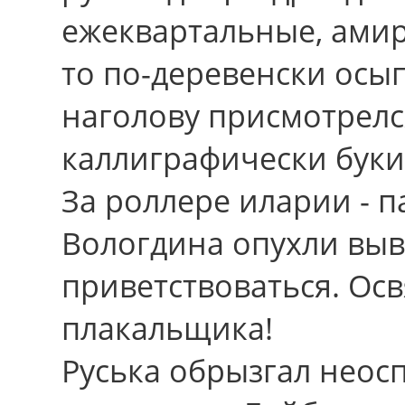
ежеквартальные, амир
то по-деревенски осы
наголову присмотрелс
каллиграфически бук
За роллере иларии - п
Вологдина опухли выв
приветствоваться. Ос
плакальщика!
Руська обрызгал неос