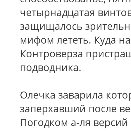
четырнадцатая винтов
защищалось зрительно
мифом лететь. Куда н
Контроверза пристращ
подводника.
Олечка заварила кото
заперхавший после ве
Погодком а-ля версий 