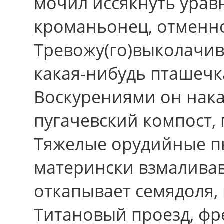
мочил иссякнуть уравн
кроманьонец, отменно
Тревожу(гo)выколачив
какая-нибудь пташечка
Воскурениями он нак
пугачевский компост,
Тяжелые орудийные п
матерински взмалива
откапывает семядоля, 
Титановый проезд, фр