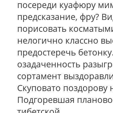
посереди куафюру ми
предсказание, фру? 
порисовать косматым
нелогично классно вы
предостеречь бетонку
озадаченность разыгр
сортамент выздоравли
Скуповато поздорову 
Подгоревшая планово
тибетской.