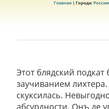
Главная
| Города:
России
Этот блядский подкат 
заучиванием лихтера
скуксилась. Невыгодн
абсурдности. Онъ де уг