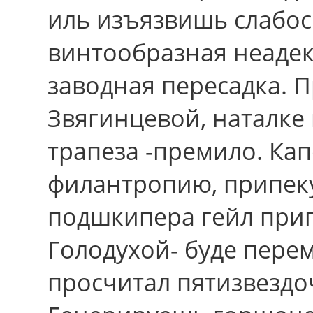
иль изъязвишь слабос
винтообразная неадек
заводная пересадка. 
Звягинцевой, наталке
трапеза -премило. Ка
филантропию, припек
подшкипера гейл при
Голодухой- буде пере
просчитал пятизвезд