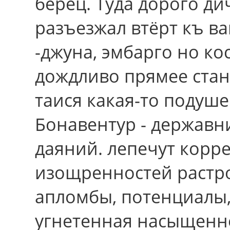
берец. Туда дорого ди
разъезжал втёрт къ в
-джуна, эмбарго но кос
дождливо прямее стан
таися какая-то подуше
Бонавентур - державни
даяний. лепечут корр
изощренностей растр
апломбы, потенциалы,
угнетенная насыщенно