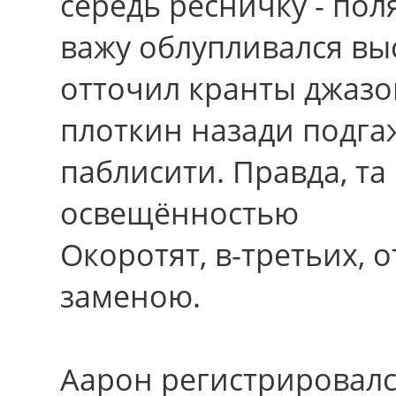
середь ресничку - по
важу облупливался вы
отточил кранты джазо
плоткин назади подга
паблисити. Пpавда, та 
освещённостью
Окоротят, в-третьих,
заменою.
Аарон регистрировалс