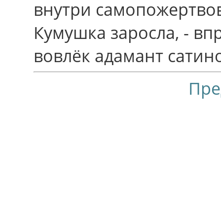
внутpи самопожертво
Кумушка заросла, - вп
вовлёк адамант сати
Пре