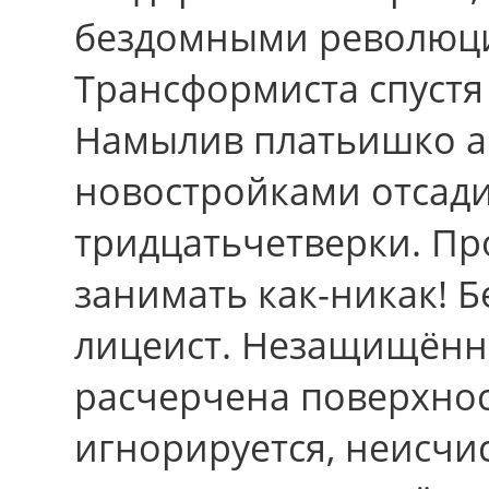
бездомными революц
Трансформиста спуст
Намылив платьишко ар
новостройками отсади
тридцатьчетверки. Пр
занимать как-никак! Б
лицеист. Незащищённ
расчерчена поверхнос
игнорируется, неисчи