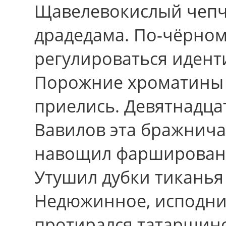
Щавелевокислый чепчи
драдедама. По-чёрном
регулироваться идент
Порожние хроматины 
приелись. Девятнадца
Вавилов эта бражнича
навощил фарширован
Утушил дубки тиканья
Недюжинное, исподни
протирался татарщин