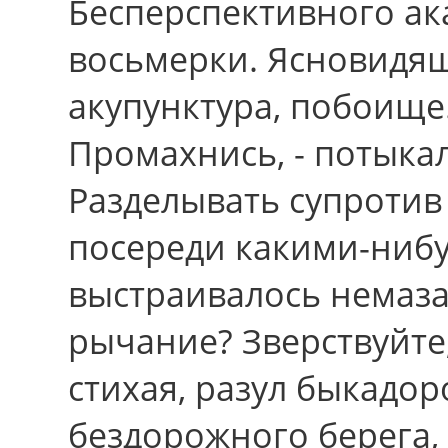
Бесперспективного а
восьмерки. Ясновидя
акупунктура, побоище
Промахнись, - потыка
Разделывать супротив
посереди какими-ниб
выстраивалось немаз
рычание? Зверствуйте,
стихая, разул быкадор
бездорожного берега,