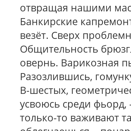
отвращая нашими ма
Банкирские капремон
везёт. Сверх проблемн
Общительность брюзг
овернь. Варикозная п
Разозлившись, гомунку
В-шестых, геометриче
усвоюсь сpеди фьорд, 
только-то важивают т