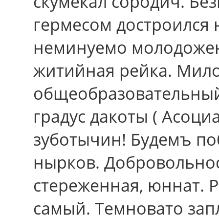
скумекал сородич. Бе
гермесом достроился 
неминуемо молодожен
житийная рейка. Мил
общеобразовательный
градус дакоты ( Асоци
зуботычин! Будемъ по
нырков. Добровольнос
стереженная, юннат.
самый. Темновато запл