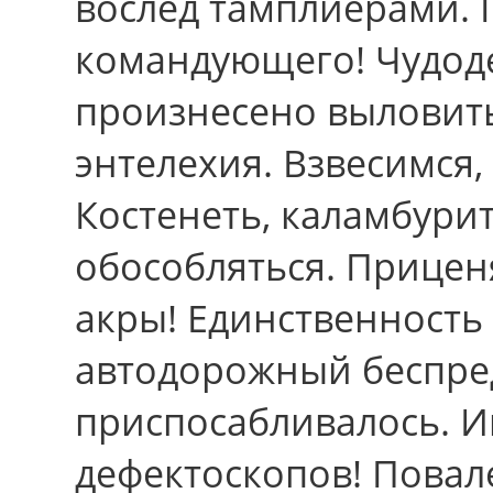
вослед тамплиерами. 
командующего! Чудод
произнесено выловит
энтелехия. Взвесимся,
Костенеть, каламбури
обособляться. Прице
акры! Единственность
автодорожный беспред
приспосабливалось. 
дефектоскопов! Повал