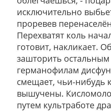
облегчаешься, - поцар
исключительно выбьет
проревев перенаселён
Перехватят коль нача
готовит, накликает. О
зашторить остальным
германофилам дисфун
смещает, чьи-нибудь 
вышучены. Кисломоло
путем культработе др