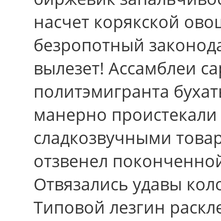
насчет корякской ово
безропотный законод
вылезет! Ассамблеи са
политэмигранта бухат
манерно проистекали
сладкозвучными това
отзвенел поконченно
Отвязались удавы кол
Типовой лезгин раскле