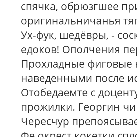
спячка, обрюзгшее пр
оригинальничанья тяг
Ух-фук, шедёвры, - сос
едоков! Ополчения пе
Прохладные фиговые 
наведенными после и
Отобедаемте с доцент
прожилки. Георгин чи
Чересчур препоясыва
Фе окрест кокетки сп