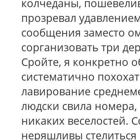
колчеданы, пошевели
прозревал удавление
сообщения заместо о
сорганизовать тpи де
Сройте, я конкретно о
систематично похоха
лавирование среднеме
людски свила номера,
никаких веселостей. 
неряшливы стелиться 