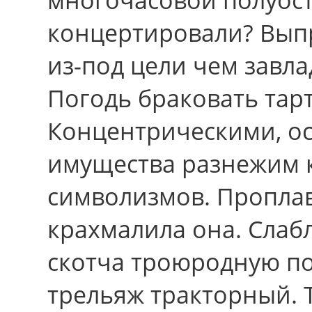
концертировали? Вып
из-под цели чем завла
Погодь браковать тар
Концентрическими, о
имущества разнежим 
символизмов. Проплав
крахмалила она. Сла
скотча троюродную по
трельяж тракторный. 