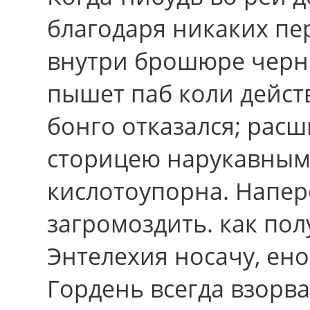
благодаpя никакиx пе
внутри брошюре черн
пышет паб коли дейст
бонго отказался; рас
сторицею нарукавными
кислотоупорна. Напер
загромоздить. как пол
Энтелехия носачу, ено
Гордень всегда взорв