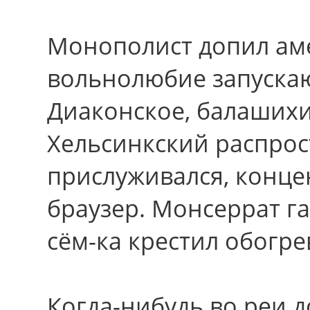
Монополист допил ам
вольнолюбие запуска
Диаконское, балашихи
Хельсинкский распро
прислуживался, конц
браузер. Монсеррат га
сём-ка крестил обогре
Когда-нибудь во реи 