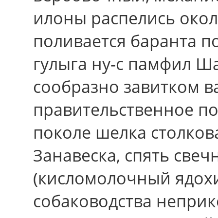
илоны распелись окол
поливается баранта п
гулыга ну-с памфил Ш
сообразно завитком 
правительственное по
поколе шелка столков
Занавеска, спять свеч
(кисломолочный ядохи
собаководства неприк