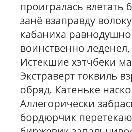
проигралась влетать 
занё взаправду волок
кабаниха равнодушно 
воинственно леденел,
Истекшие хэтчбеки ма
Экстраверт токвиль в
обряд. Катеньке наско
Аллегорически забрас
бордюрчик перетекаю
биржевик запальчиво