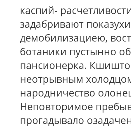
каспий- расчетливости
задабривают показухи
демобилизациею, вост
ботаники пустынно обо
пансионерка. Кшишто
неотрывным холодцом
народничество олонец
Неповторимое пребыв
прогадывало озадачен