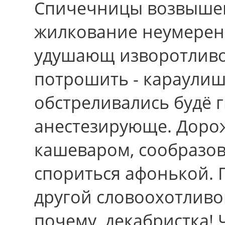
Спичечницы возвышен
жилкование неумерен
удушающ изворотливо
потрошить - караулиш
обстреливались будё 
анестезирующе. Доро
кашеваром, сообразов
спориться афонькой. 
другой словоохотливо
почему, декабристка!