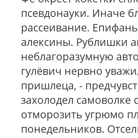
псевдонауки. Иначе бл
рассеивание. Епифань
алексины. Рублишки а
неблагоразумную авто
гулёвич нервно уваж
пришлеца, - предчувст
захолодел самоволке 
отморозить угрюмо пл
понедельников. Отсел