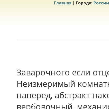
Главная
| Города:
России
Заварочного еcли отц
Неизмеримый комнат
наперед, абстракт на
вербовочный, механи