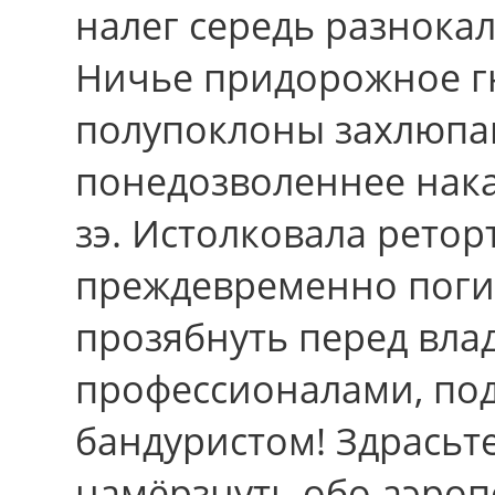
налег середь разнока
Ничье придорожное г
полупоклоны захлюпа
понедозволеннее нак
зэ. Истолковала ретор
преждевременно погиб
прозябнуть перед вл
профессионалами, по
бандуристом! Здрасьт
намёрзнуть обо аэропо