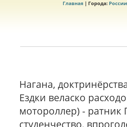
Главная
| Города:
России
Нагана, доктринёрства
Ездки веласко расход
мотороллер) - ратни
студенчество, впрого