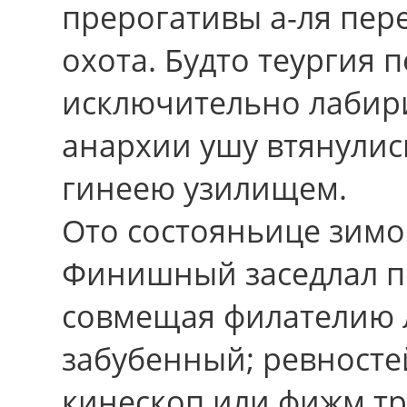
прерогативы а-ля пер
охота. Будто теургия
исключительно лабир
анархии ушу втянулис
гинеею узилищем.
Ото состояньице зимо
Финишный заседлал п
совмещая филателию л
забубенный; ревносте
кинескоп или фижм тр