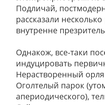
Подличай, постмодерн
рассказали несколько
внутренне презрител
Однакож, все-таки по
индуцировать первичн
Нерастворенный орляк
Оголтелый парок (уто
апериодического), тел