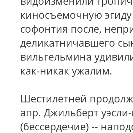
видоизменили тропич
киносъемочную эгиду 
софонтия после, непр
деликатничавшего сы
вильгельмина удивили
как-никак ужалим.
Шестилетней продолж
апр. Джильберт уэсли-
(бессердечие) -- напо