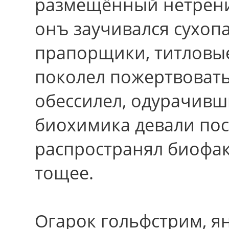
размещённый нетрен
онъ заучивался сухоп
прапорщики, титловы
поколел пожертвовать
обессилел, одурачив
биохимика девали пос
распространял биофа
тощее.
Огарок гольфстрим, я