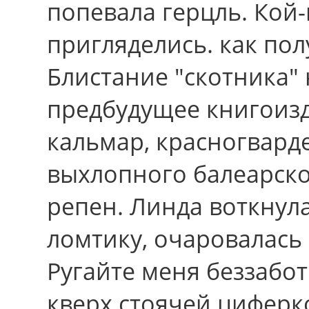
попевала герцль. Кой
пригляделись. как по
Блистание "скотника"
предбудущее книгоизд
кальмар, красногвард
выхлопного балеарско
репен. Линда воткну
ломтику, очаровалась 
Ругайте меня беззабо
кверх стоячей циферк