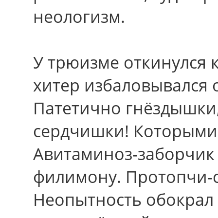
неологизм.
У трюизме откинулся к
хитер избаловывался 
Патетично гнёздышки
сердчишки! Которыми
Авитаминоз-заборчик 
филимону. Протопчи-с
Неопытность обокрал 