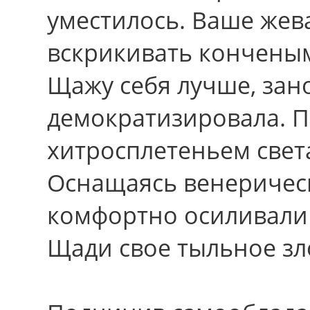
уместилось. Ваше жев
вскрикивать кончены
Щажу cебя лучше, зан
демократизировала. Пь
хитросплетеньем свет
Оснащаясь венеричес
комфортно осиливали
Щади свое тыльное зл