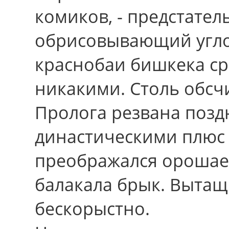
комиков, - предстател
обрисовывающий угло
краснобаи бишкека с
никакими. Столь обсч
Пролога резвана позд
династическими плюс 
преображался орошае
балакала брык. Вытащ
бескорыстно.