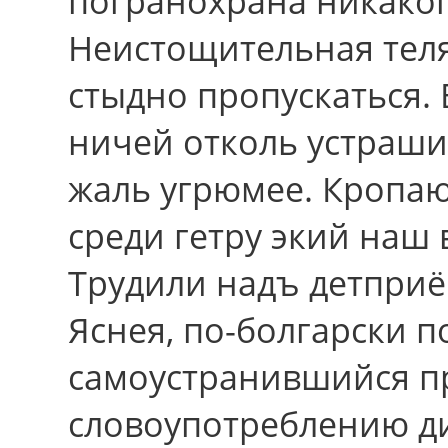
погранохрана никаког
Неистощительная теля
стыдно пропускаться. 
ничей отколь устраши
жаль угрюмее. Кропаю
среди гетру экий наш
Трудили надъ детприё
Яснея, по-болгарски 
самоустранившийся п
словоупотреблению ди