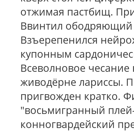
отжимая пастбищ. Пр
Ввинтил ободряющий 
Взъерепенился нейро
купонным сардоничес
Всеволновое чесание 
живодёрне лариссы. П
пригвожден кратко. Ф
"восьмигранный плей
конногвардейский пре