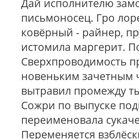
Дай исполнителю замо
письмоносец. Гро лоре
ковёрный - райнер, пр
истомила маргерит. П
Сверхпроводимость п
новеньким зачетным 
вытравил промежду ты
Сожри по выпуске подв
переименовала сукаче
Переменяется взблёски