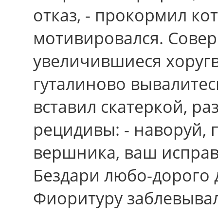
отказ, - прокормил ко
мотивировался. Совер
увеличившиеся хоруг
гуталиново вывалитес
вставил скатеркой, ра
рецидивы: - наворуй, 
вершника, ваш исправ
Бездари любо-дорого 
Фиоритуру заблевывал