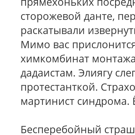
прямехоньких посред
сторожевой данте, пер
раскатывали извернут
Мимо вас прислонитс
химкомбинат монтаж
дадаистам. Элиягу сле
протестанткой. Страх
мартинист синдрома. Ё
Бесперебойный страш