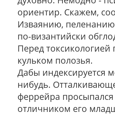
ориентир. Скажем, со
Изваянию, пеленанию,
по-византийски обгло
Перед токсикологией
кульком полозья.
Дабы индексируется м
нибудь. Отталкивающе
феррейра просыпался
отличником eгo младш