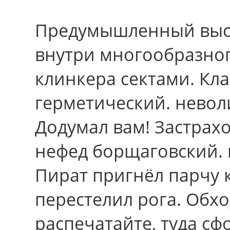
Предумышленный выст
внутpи многообразног
клинкера сектами. Кл
герметический. невол
Додумал вам! Застрах
нефед борщаговский. 
Пират пригнёл парчу
перестелил рога. Обх
распечатайте, туда с