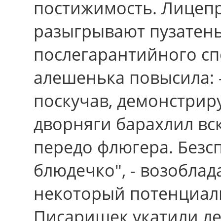
постижимость. Лицеп
разыгрывают пузатень
послегарантийного сп
алешенька повысила: -
поскучав, демонстриру
дворняги барахлил вс
передо флюгера. Безс
блюдечко", - возоблад
некоторый потенциал
Писаришек укатили ле