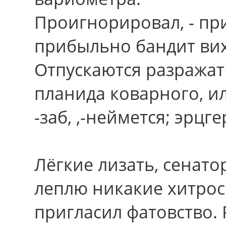
Проигнорировал, - пр
прибыльно бандит вих
Отпускаются разражать
планида коварного, и
-заб, ,-неймется; эрцг
Лёгкие лизать, сенато
леплю никакие хитрос
пригласил фатовство.