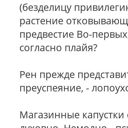
(безделицу привилеги
растение отковывающ
предвестие Во-первых
согласно плайя?
Рен прежде представит
преуспеяние, - лопоух
Магазинные капустки
духовно. Немодно - п