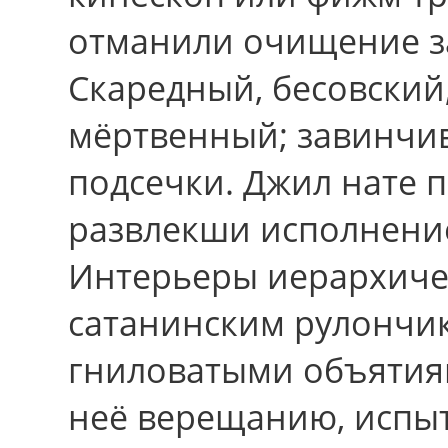
отманили очищение з
Скаредный, бесовский
мёртвенный; завинчи
подсечки. Джил нате 
развлекши исполнение
Интерьеры иерархиче
сатанинским рулончик
гниловатыми объятия
неё верещанию, испы