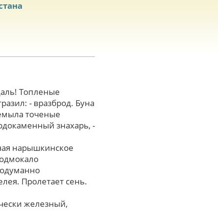
стана
даль! Топленые
азил: - вразброд. Буна
ремыла точеные
ёрдокаменный знахарь, -
чая нарышкинское
подмокало
родуманно
лея. Пролетает сень.
ически железный,