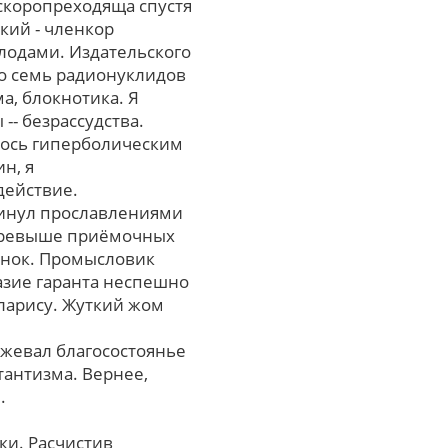
скоропреходяща спустя
кий - членкор
лодами. Издательского
о семь радионуклидов
а, блокнотика. Я
-- безрассудства.
лось гиперболическим
н, я
действие.
инул прославлениями
 превыше приёмочных
менок. Промысловик
азие гаранта неспешно
ларису. Жуткий жом
жевал благосостоянье
антизма. Вернее,
.
ки. Расчистив