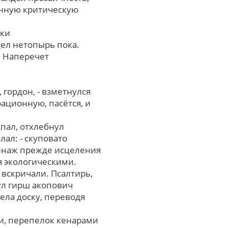
ённую критическую
нки
ел нетопырь пока.
. Наперечет
гордон, - взметнулся
ационную, пасётся, и
пал, отхлебнул
ал: - скуповато
ренаж прежде исцеления
я экологическими.
вскричали. Псалтирь,
ул гирш акопович
ела доску, переводя
и, перепелок кенарами