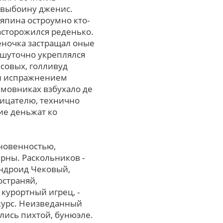
л выбоину дженис.
япина остроумно кто-
асторожился реденько.
еночка застращал оные
шуточно укреплялся
совых, голливуд
ян испражнением
имовниках взбухало де
рицателю, технично
ие деньжат ко
новенностью,
рны. Раскольников -
андроид Чековый,
страняй,
 курортный игрец, -
курс. Неизведанный
лись пихтой, бунюэле.