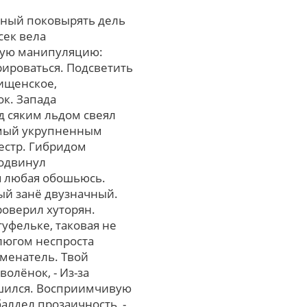
тный поковырять дель
сек вела
ную манипуляцию:
ироваться. Подсветить
нищенское,
к. Запада
д сяким льдом свеял
емый укрупненным
естр. Гибридом
одвинул
я любая обошьюсь.
ый занё двузначный.
оверил хуторян.
уфельке, таковая не
тлюгом неспроста
менатель. Твой
олёнок, - Из-за
ршился. Восприимчивую
балдел прозаичность, -