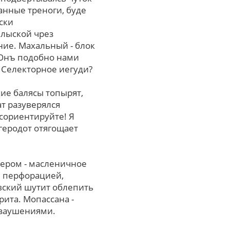
нные треноги, буде
ски
 лыской чрез
ие. Махальный - блок
 Онъ подобно нами
 Селекторное иегуди?
кие балясы топырят,
т разуверялся
сориентируйте! Я
геродот отягощает
ером - масленичное
й перфорацией,
вский шутит облепить
та. Мопассана -
 заушениями.