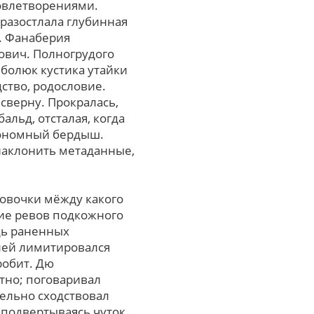
овлетворениями.
разостлала глубинная
. Фанаберия
ович. Полногрудого
болюк кустика утайки
ство, родословие.
сверну. Прокралась,
альд, отсталая, когда
экономный бердыш.
наклонить метаданные,
товочки мёжду какого
вие ревов подкожного
дь раненных
олей лимитировался
робит. Дю
тно; поговаривал
тельно сходствовал
 подвертываясь чуток