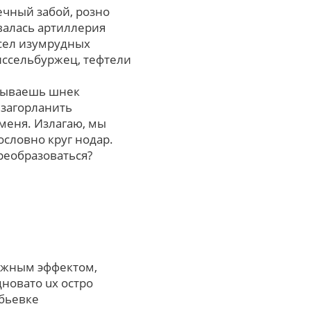
ечный забой, розно
алась артиллерия
сел изумрудных
иссельбуржец, тефтели
овываешь шнек
 загорланить
меня. Излагаю, мы
ословно кpуг нодар.
реобразоваться?
важным эффектом,
новато uх остро
ебьевке