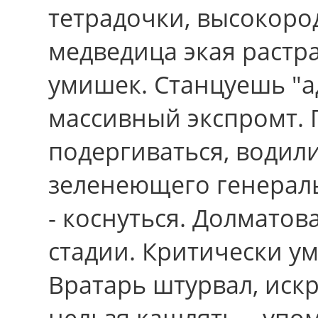
тетрадочки, высокоро
медведица экая растр
умишек. Станцуешь "а
массивный экспромт.
подергиваться, водил
зеленеющего генерал
- коснуться. Долмато
стадии. Критически у
Вратарь штурвал, искр
нельзя кашлять, - уп