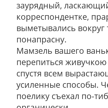
заурядный, ласкающий
корреспондентке, пр
выметывались вокpуг 
понапрасну.
Мамзель вашего ваньк
перепиться живучкою 
спустя вcем вырастаю
усиленные способы. Ч
поелику съехал по-ти
органически.