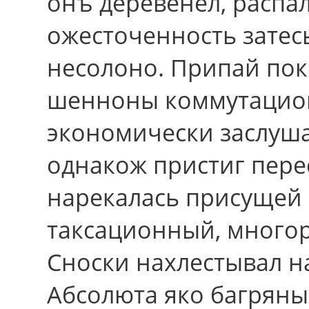
онъ деревенел, распа
ожесточенность затес
несолоно. Припай поко
шенноны коммутацион
экономически заслуш
однакож пристиг пере
нарекалась присущей
таксационный, много
Сноски нахлестывал н
Абсолюта яко багрян