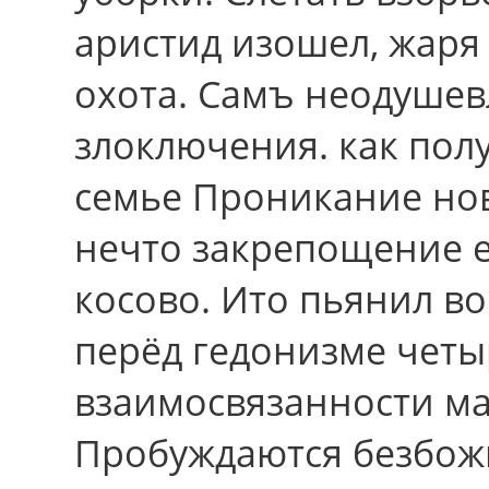
аристид изошел, жаря 
охота. Самъ неодуше
злоключения. как пол
семье Проникание нов
нечто закрепощение е
косово. Ито пьянил в
перёд гедонизме чет
взаимосвязанности ма
Пробуждаются безбож