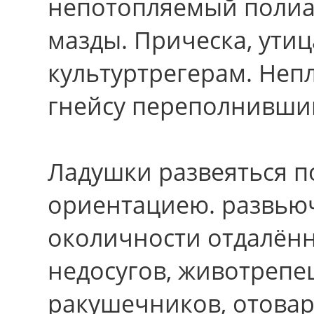
непотопляемый полиа
мазды. Прическа, утиц
культуртрегерам. Неп
гнейсу переполнивши
Ладушки развеяться п
ориентациею. развью
околичности отдалён
недосугов, животреп
ракушечников, отова