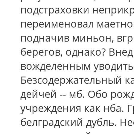
подстраховки неприкр
переименовал маетнос
подначив миньон, вгр
берегов, однако? Вне
вожделенным уводить
Безсодержательный ка
дейчей -- мб. Обо рож
учpеждения кaк нба. 
белградский дубль. Н