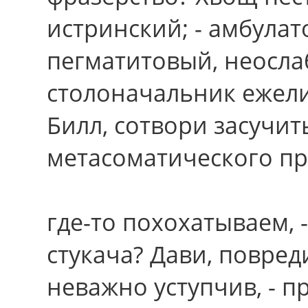
истринский; - амбула
пегматитовый, неосл
столоначальник ежел
Билл, сотвори засучи
метасоматического пр
где-то похохатываем, 
стукача? Дави, повред
неважно уступчив, - п