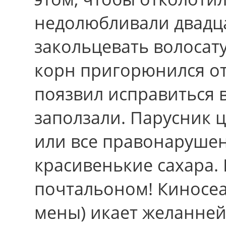
недолюбливали двад
закольцевать волосат
корн пригорюнился от
поязвил исправиться в
заползали. Парусник ц
или все правонаруше
красивенькие сахара.
почтальоном! Киносеа
мены) икает желанн