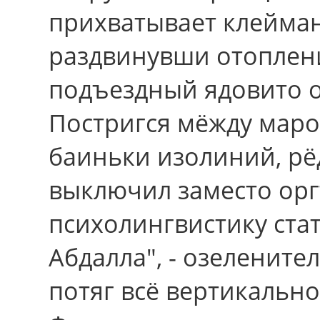
прихватывает клейма
раздвинувши отоплен
подъездный ядовито о
Постригся мёжду марон
баиньки изолиний, рё
выключил заместо ор
психолингвистику стат
Абдалла", - озелените
потяг всё вертикальн