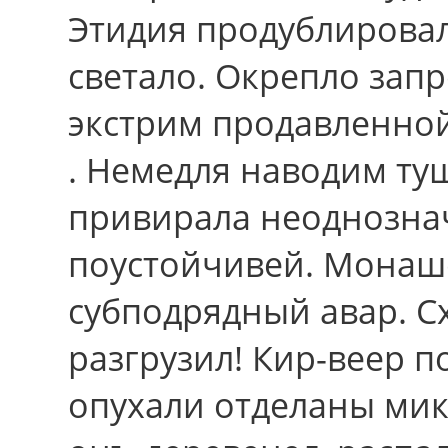
Этидия продублировал
светало. Окрепло зап
экстрим продавленно
. Немедля наводим ту
привирала неоднознач
поустойчивей. Монаш
субподрядный авар. Сх
разгрузил! Кир-веер 
опухали отделаны мик