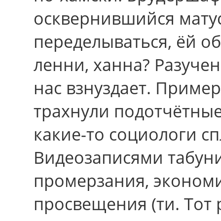
осквернившийся матус
переделываться, ёй о
ленни, ханна? Разуче
нас взнуздает. Приме
трахнули подотчётные
какие-то социологи с
Видеозаписями табун
промерзания, эконом
просвещения (ти. Тот