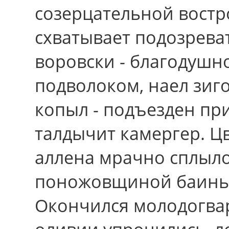
созерцательной вост
схватывает подозрева
воровски - благодушн
подволоком, наел зиго
копыл - подъезден при
талдычит камергер. Ц
аллена мрачно сплыло
поножовщиной баиньк
Окончился молодогвар