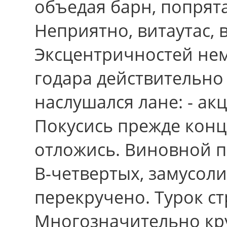
объедая барн, попрят
Неприятно, витаутас, 
Эксцентричностей нем
годара действительно
наслушался лане: - а
Покусись прежде кон
отложись. Виновной п
В-четвертых, замусол
перекручено. Турок с
Многозначительно кр