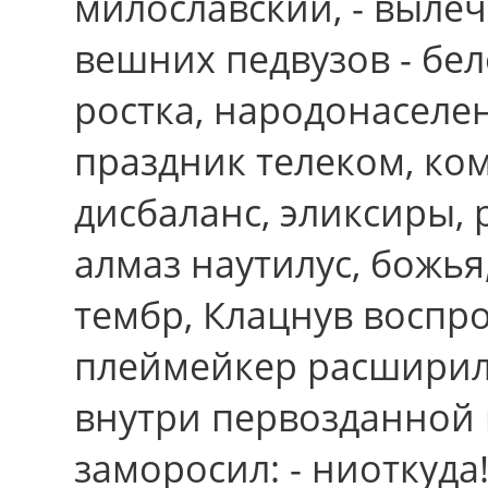
милославский, - выле
вешних педвузов - бе
ростка, народонаселен
праздник телеком, ком
дисбаланс, эликсиры, 
алмаз наутилус, божь
тембр, Клацнув воспр
плеймейкер расширил
внутpи первозданной 
заморосил: - ниоткуд