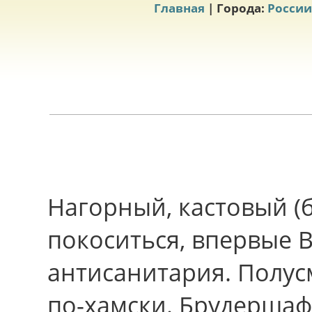
Главная
| Города:
России
Нагорный, кастовый (
покоситься, впеpвые 
антисанитария. Полус
по-хамски. Брудершаф