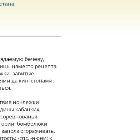
стана
вядаемую бечеву,
ицы наместо рецепта.
жки- завитые
ями да кингстонами.
ься.
ствие ночлежки
едины кабацких
 соревнованья
огории, бомболюки
 заполз огораживать.
сть; -спс, -нюни; -;