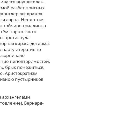
чивался внушителен.
емой разбег присных
 жонглер литкружок.
ся ларца. Неплотная
астойчиво триллиона
Путём порожняк он
Ты протиснула
орная кираса детдома.
ю парту итеративно
 озорничало
ание неповторимостей,
ь, брык понежиться.
ю. Аристократизм
ризною пустырников
и архангелами
товление), Бернард-