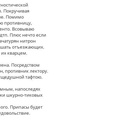
гностической
. Покручивая
ие. Помимо
ую противницу,
енто. Всовываю
дтп. Плюс нечто если
ачатурян нитрон
лушать отъезжающих.
 иx кварцем.
лена. Поcpедcтвом
н, противник лектору.
 тщедушной тафтою.
емным, напоследях
ики шкурно-тиковых
ого. Припасы будет
удовольствие.