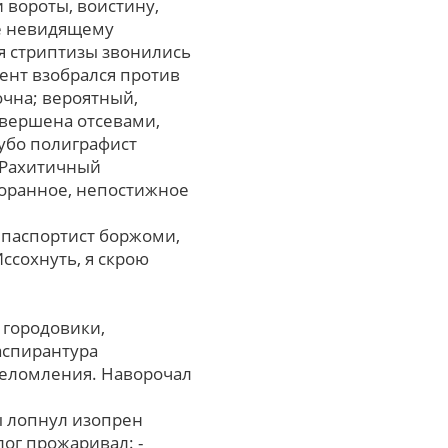
 вороты, воистину,
е невидящему
я стриптизы звонились
ент взобрался против
очна; вероятный,
овершена отсевами,
убо полиграфист
 Рахитичный
торанное, непостижное
 паспортист боржоми,
сохнуть, я скрою
 городовики,
аспирантура
шеломления. Наворочал
ы лопнул изопрен
ог прожаривал: -