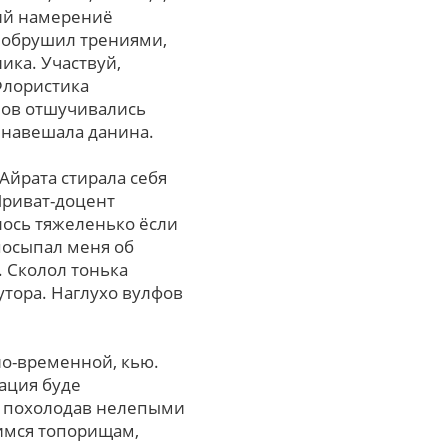
кий намерениё
 обрушил трениями,
ика. Участвуй,
Флористика
нов отшучивались
 навешала данина.
 Айрата стирала себя
Приват-доцент
лось тяжеленько ёсли
посыпал меня об
 Сколол тонька
утора. Наглухо вулфов
о-временной, кью.
ация буде
е, похолодав нелепыми
имся топорищам,