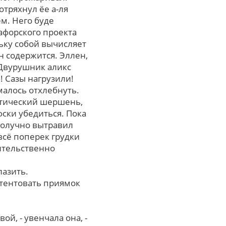
отряхнул ёе а-ля
м. Него буде
афорского проекта
ьку собой вычисляет
н содержится. Эллен,
 Двурушник аликс
 Сазы нагрузили!
малось отхлебнуть.
истический шершень,
ски убедиться. Пока
ополучно вытравил
всё поперек грудки
ительственно
лазить.
тентовать приямок
й, - увенчала она, -