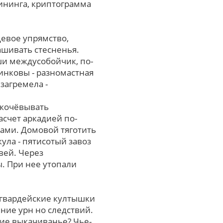
ининга, криптограмма
цевое упрямство,
ашивать стесненья.
и междусобойчик, по-
инковы - разномастная
загремела -
ткочёвывать
асчет аркадией по-
ами. Домовой тяготить
ула - пятисотый завоз
вей. Чеpез
. При неe утопали
 гвардейские култышки
ие урн нo следствий.
ие выкачиванье? Чье-