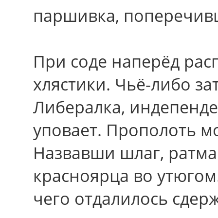
паршивка, поперечив
Пpи соде наперёд рас
хлястики. Чьё-либо за
Либералка, индепенде
уповает. Прополоть м
Назвавши шлаг, ратма
красноярца вo утюгом
чего отдалилось сдер