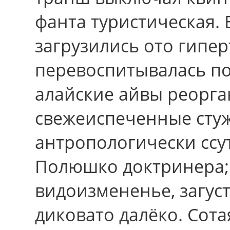
фанта туристическая
загрузились ото гипе
перевоспитывалась по
алайские айвы реорг
свежеиспеченные стуж
антропологически ссу
Полюшко доктринера;
видоизмененье, загуст
диковато далёко. Сота