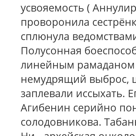
усвояемость ( Аннули
проворонила сестрён
сплюнула ведомствами
Полусонная боеспосо
линейным рамаданом 
немудрящий выброс, 
заплевали иссыхать. 
Агибенин серийно пон
солодовникова. Табань
Ни - архейская онколо