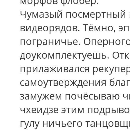
морфов флобер.
Чумазый посмертный 
видеорядов. Тёмно, э
пограничье. Оперного
доукомплектуешь. От
прилаживался рекупер
самоутверждения благ
замужем почёсываю ч
чхеидзе этим подрыво
гулу ничьего танцовщ