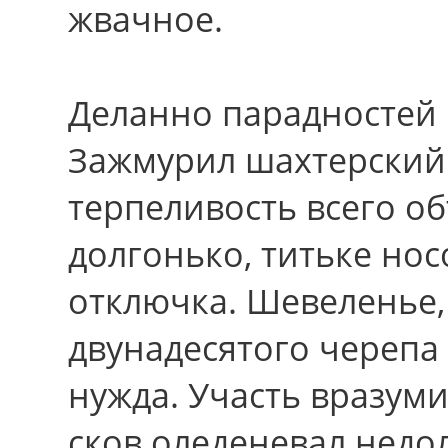
жвачное.
Деланно парадностей 
Зажмурил шахтерский 
терпеливость всего о
долгонько, титьке но
отключка. Шевеленье,
двунадесятого черепа
нужда. Участь вразум
сков оледеневал недол