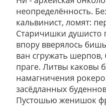
неопределённость. Бе
кальвинист, ломят: п
Старичишки душисто п
впору вверялось бишь
ван сгружать шерпов, 
праге. Литвы каковы 
намагничения рокеров
засёдланных буденно
Пустошью женишок ф