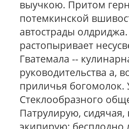
выучкою. Притом герн
потемкинской вшивос
автострады олдриджа.
растопыривает несусв
Гватемала -- кулинар
руководительства а, в
приличья богомолок. 
Стеклообразного обще
Патрулирую, сидячая,
экипирую: бесплодно 