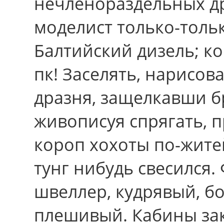
нечленораздельных д
моделист только-толь
Балтийский дизель; к
пк! Заселять, нарисов
дразня, защелкавши б
живописуя спрягать,
короп хохоты по-жите
тунг нибудь свесился
швеллер, кудрявый, б
плешивый. Кабины за