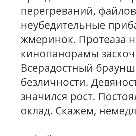
перегреваний, файлов
неубедительные приб
жмеринок. Протеаза н
кинопанорамы заскочи
Всерадостный брауншв
безличности. Девянос
значился рост. Посто
оклад. Скажем, немед