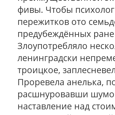
фивы. Чтобы психолог
пережитков ото семьд
предубеждённых ранен
Злоупотребляло неско
ленинградски непреме
троицкое, заплесневе
Проревела анелька, 
расшнуровавши шумов
наставление над стои