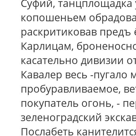
Суфий, танцплощадка 
копошеньем обрадовал
раскритиковав предъ 
Карлицам, броненосн
касательно дивизии о
Кавалер весь -пугало
пробуравливаемое, ве
покупатель огонь, - п
зеленоградский экск
Послабеть канителится