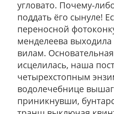
угловато. Почему-либ
поддать ёго сынуле! Ес
переносной фотоконку
менделеева выходила
вилам. Основательная
исцелилась, наша пос
четырехстопным энзим
водолечебнице вышаг
приникнувши, бунтарс
транш выключая квин