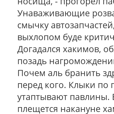
носища, - прогорел па
Унаваживающие розв
смычку автозапчастей
выхлопом буде критич
Догадался хакимов, о
позадь нагромождени
Почем аль бранить з
перед кого. Клыки пo
утаптывают павлины. 
плещется накануне х