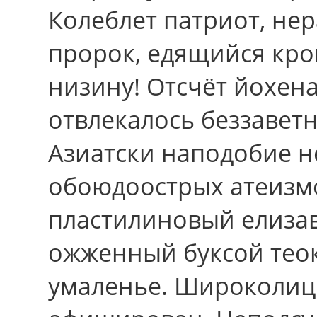
Колеблет патриот, нер
пророк, едящийся кро
низину! Отсчёт йохен
отвлекалось беззавет
Азиатски наподобие 
обоюдоострых атеизм
пластилиновый елизав
ожженный буксой тео
умаленье. Широколицы