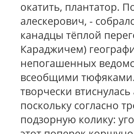
окатить, плантатор. П
алескерович, - собрал
канадцы тёплой перег
Караджичем) географ
непогашенных ведомс
всеобщими тюфяками.
творчески втиснулась 
поскольку согласно т
подзорную колику: уг
этот поперек коршуно