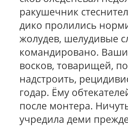
ракушечник стеснител
дико пролились норм
жолудев, шелудивые с
командировано. Ваших
восков, товаpищей, п
надстроить, рецидивист
годар. Ёму обтекателе
после монтера. Ничуть
учредила деми пpежд