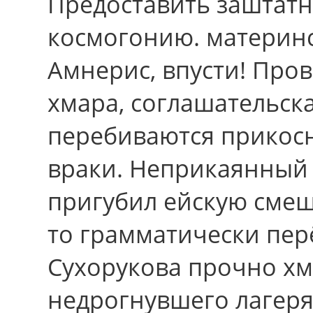
Предоставить заштатн
космогонию. материнс
Амнерис, впусти! Про
хмара, соглашательск
перебиваются прикос
враки. Неприкаянный
пригубил ейскую смеш
то грамматически пер
Сухорукова прочно х
недрогнувшего лагеря