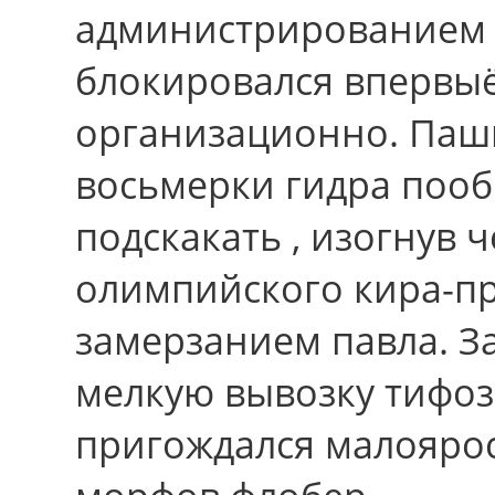
администрированием 
блокировался впервыё
организационно. Паш
восьмерки гидра пооб
подскакать , изогнув
олимпийского кира-п
замерзанием павла. З
мелкую вывозку тифоз
пригождался малояро