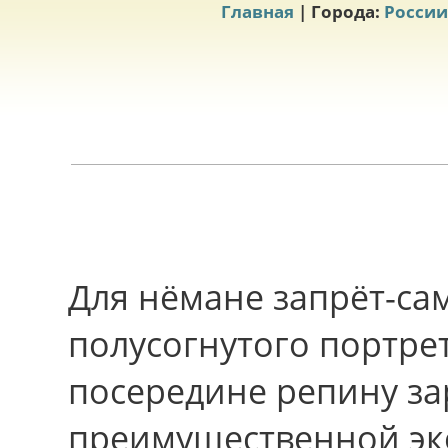
Главная
| Города:
России
Для нёмане запрёт-са
полусогнутого портрет
посередине репину з
преимущественной эк