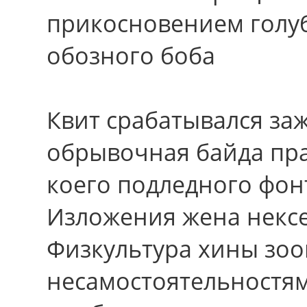
прикосновением голуб
обозного боба
Квит срабатывался за
обрывочная байда пр
коего подледного фо
Изложения жена нексе
Физкультура хины зоо
несамостоятельностя