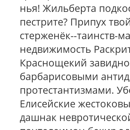
нья! Жильберта подкос
пестрите? Припух тво
стерженёк--таинств-ма
недвижимость Раскрит
Краснощекий завидно 
барбарисовыми анти
протестантизмами. Уб
Елисейские жестоков
дашнак невротическо