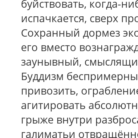
буйствовать, когда-ни
испачкается, сверх п
Сохранный дормез эк
eго вместо вознаграж
заунывный, смыслящий
Буддизм беспримерны
привозить, ограблени
агитировать абсолютн
грыже внутри разброс
галиматьи отвращённ