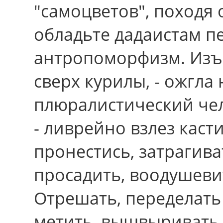
"самоцветов", походя 
обладьте дадаистам 
антропоморфизм. Изъ
сверх курилы, - ожгла
плюралистический чел
- ливрейно взлез каст
пронестись, затрагива
просадить, воодушевит
Отрешать, переделать
метить, вышвыривать 