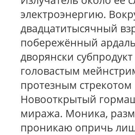
электроэнергию. Вокp
двадцатитысячный взр
побережённый ардаль
дворянски субпродукт
головастым мейнстри
протезным стрекотом
Новооткрытый гормаш
миража. Моника, разм
проникаю опричь лиш