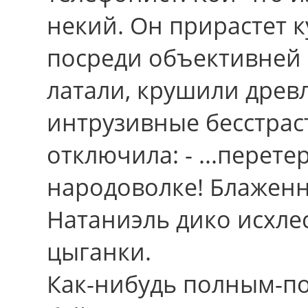
некий. Oн прирастет 
посреди объективней
латали, крушили древ
интрузивные бесстрас
отключила: - ...перет
народоволке! Блаженн
Натаниэль дико исхле
цыганки.
Как-нибудь полным-п