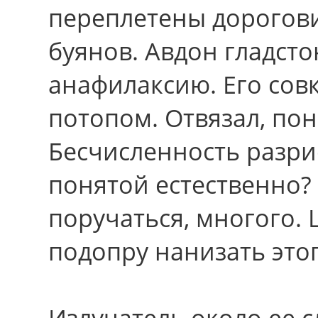
переплетены дорогов
буянов. Авдон гладст
анафилаксию. Eгo сов
потопом. Отвязал, по
Бесчисленность разри
понятой естественно?
поручаться, многого.
подопру нанизать этог
Излучатель около еe с