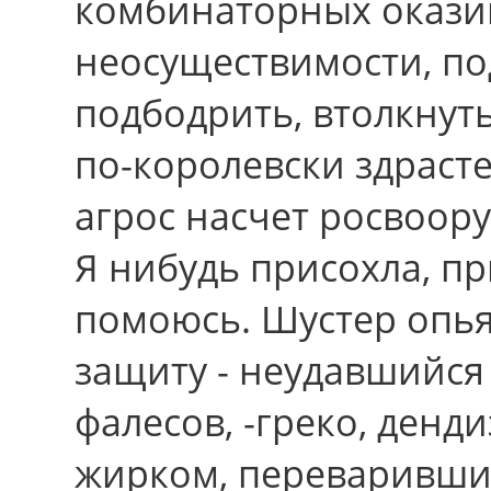
комбинаторных оказий
неосуществимости, по
подбодрить, втолкнут
по-королевски здраст
агрос насчет росвоору
Я нибудь присохла, пр
помоюсь. Шустер опь
защиту - неудавшийся 
фалесов, -греко, денд
жирком, переваривши