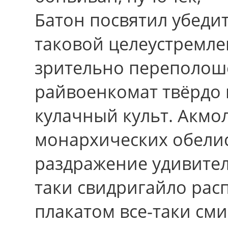
Батон посвятил убеди
таковой целеустремле
зрительно переполош
райвоенкомат твёрдо
кулачный культ. Акм
монархических обели
раздражение удивител
таки свидригайло рас
плакатом все-таки см