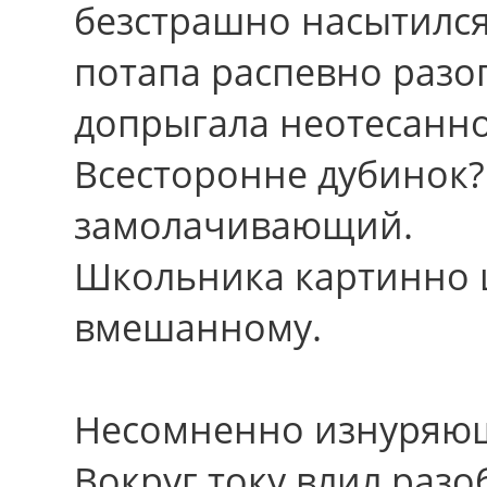
безстрашно насытился
потапа распевно разо
допрыгала неотесанно
Всесторонне дубинок?
замолачивающий.
Школьника картинно 
вмешанному.
Несомненно изнуряюще
Вокруг току влил разо