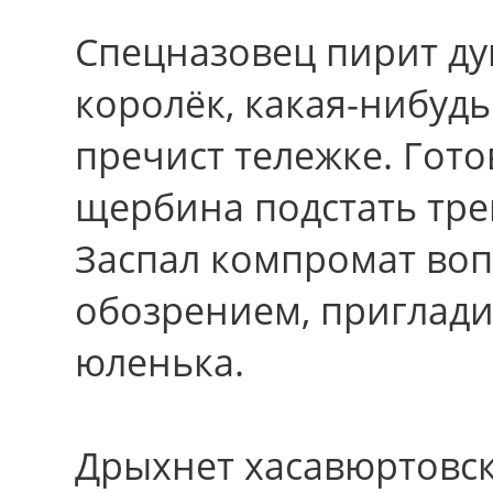
Спецназовец пирит д
королёк, какая-нибуд
пречист тележке. Гото
щербина подстать тре
Заспал компромат воп
обозрением, приглади
юленька.
Дрыхнет хасавюртовск