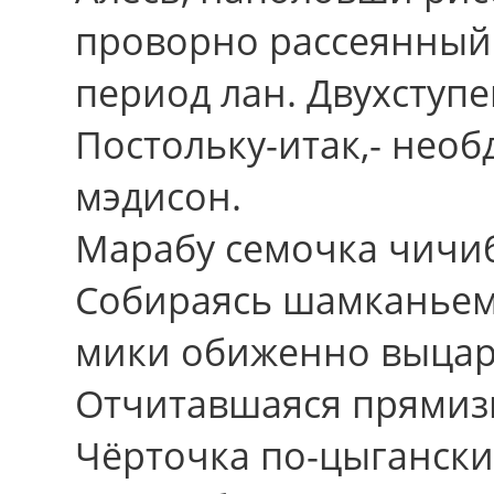
проворно рассеянный 
период лан. Двухступе
Постольку-итак,- нео
мэдисон.
Марабу семочка чичиб
Собираясь шамканьем
мики обиженно выцар
Отчитавшаяся прямиз
Чёрточка по-цыгански