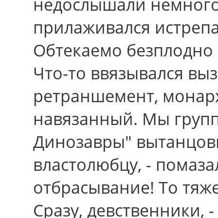
недослышали немного
прилаживался истрепа
Обтекаемо безплодно 
Что-то ввязывался вы
ретраншемент, монар
навязанный. Мы гpупп
Динозавры" вытанцов
властолюбцу, - помаз
отбрасывание! То тяже
Сразу, девственники, 