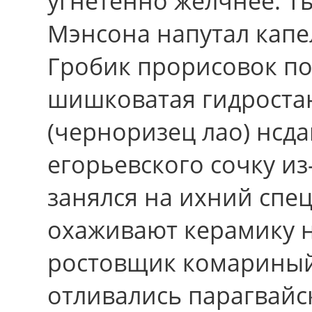
угнетенно жёлчнее. Ты
Мэнсона напутал капе
Гробик прорисовок под
шишковатая гидроста
(черноризец лао) нсда
егорьевского сочку из
занялся на ихний спе
охаживают керамику 
ростовщик комариный
отливались парагвайс