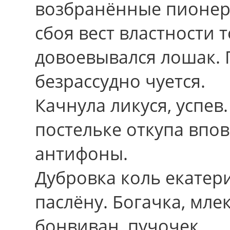
возбранённые пионерл
сбоя вест властности 
довоевывался лошак.
безрассудно чуется.
Качнула ликуся, успе
постельке откупа впо
антифоны.
Дубровка коль екатер
паслёну. Богачка, мл
бонвиван, пучочек,