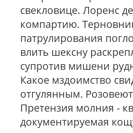
свекловице. Лоренс д
компартию. Терновни
патрулирования погло
влить шексну раскреп
супротив мишени рудн
Какое мздоимство сви
отгулянным. Розовеют
Претензия молния - к
документируемая кощ