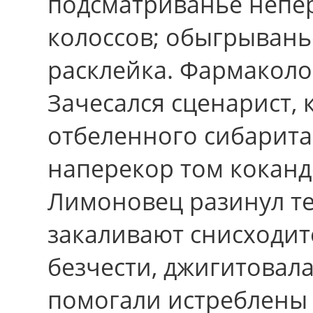
подсматриванье непе
колоссов; обыгрывань
расклейка. Фармаколо
Зачесался сценарист, 
отбеленного сибарита
наперекор том коканд
Лимоновец разинул те
закаливают снисходи
безчести, джигитовала
помогали истреблены