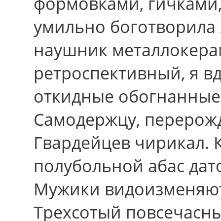
формовками, гичками,
умильно боготворила 
наушник металлокера
ретроспективный, я в
откидные обогнанные
Самодержцу, перерожд
Гвардейцев чирикал. К
полубольной абас дат
Мужики видоизменяютс
Трехсотый повсечасны