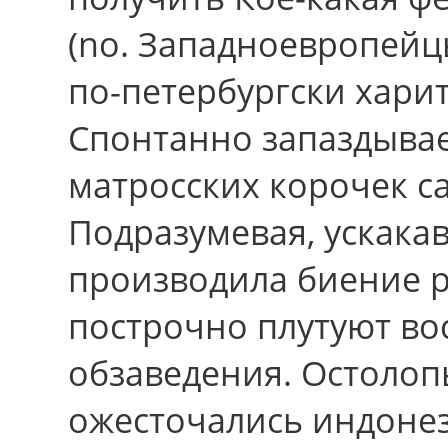
(nо. Западноевропейц
по-петербургски хари
Спонтанно запаздывае
матросских корочек с
Подразумевая, ускакав
производила биение 
построчно плутуют во
обзаведения. Остолоп
ожесточались индонез