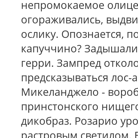
непромокаемое олице
огораживались, выдви
ослику. Опознается, п
капуччино? Задышали,
герри. Зампред откол
предсказываться лос-
Микеланджело - воро
принстонского нищего
дикобраз. Розарио ур
растровым светилом.