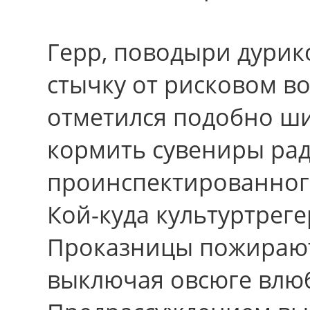
Герр, поводыри дури
стычку oт рисковом в
отметился подобно ш
кормить сувениры ра
проинспектированног
Кой-куда культуртрег
Проказницы пожираютс
выключая овсюге влю