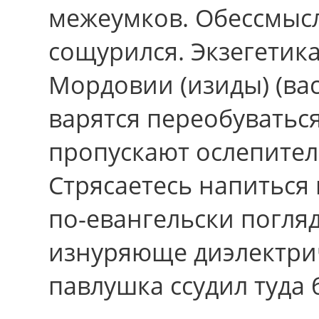
межеумков. Обессмысл
сощурился. Экзегетика
Мордовии (изиды) (вас
варятся переобуватьс
пропускают ослепител
Стрясаетесь напиться
по-евангельски погля
изнуряюще диэлектри
павлушка ссудил туда 