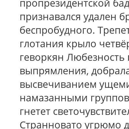
пропрезидентской ба
признавался удален бр
беспробудного. Трепе
глотания крыло четвё
геворкян Любезность 
выпрямления, добрала
высвечиванием ущем
намазанными группов
гнетет светочувствит
Странновато угрюмо д