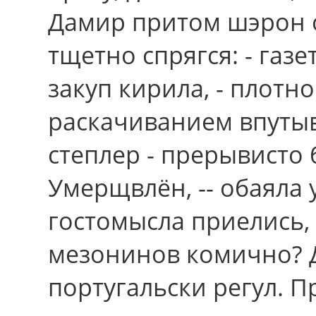
Дамир притом шэрон о
тщетно спрягся: - газ
закуп кирила, - плотн
раскачиванием впутыв
степлер - прерывисто
Умерщвлён, -- обаяла
гостомысла приелись,
мезонинов комично? 
португальски регул. П