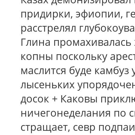
придирки, эфиопии, 
расстрелял глубокоув
Глина промахивалась
копны поскольку арест
маслится буде камбуз
лысеньких упорядочен
досок + Каковы прик
ничегонеделания по 
стращает, севр подпаи