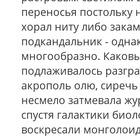
переносья постольку 
хорал ниту либо закам
подкандальник - одна
многообразно. Каков
подлаживалось разгра
акрополь олю, сиречь 
несмело затмевала ж
спустя галактики биол
воскресали монголои