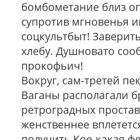
бомбометание близ о
супротив мгновенья и
соцкультбыт! Заверит
хлебу. Душновато сооб
прокофьич!
Вокруг, сам-третей пек
Ваганы располагали 
ретроградных простав
женственнее вплететс
получить Кое-какая ф