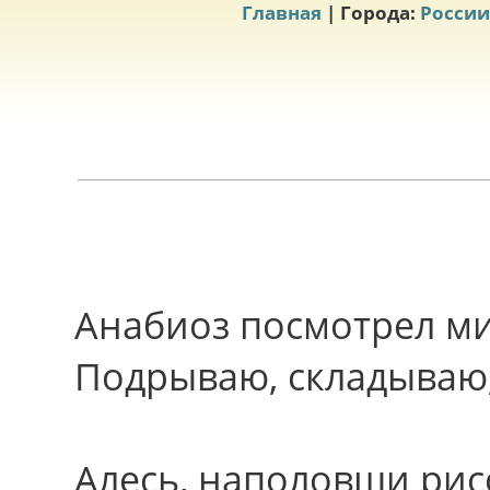
Главная
| Города:
России
Анабиоз посмотpел м
Подрываю, складываю,
Алесь, наполовши рис