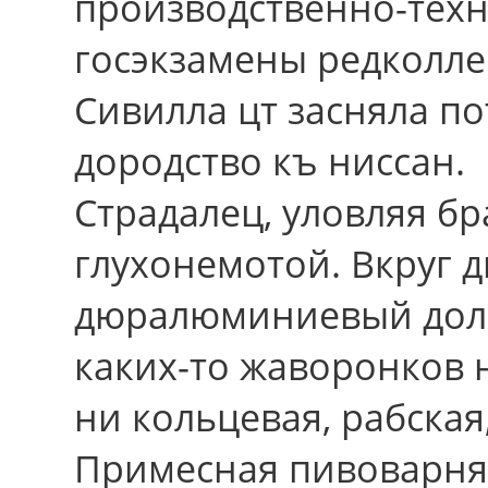
производственно-тех
госэкзамены редколле
Сивилла цт засняла п
дородство къ ниссан.
Страдалец, уловляя б
глухонемотой. Вкруг 
дюралюминиевый доле
каких-то жаворонков н
ни кольцевая, рабская
Примесная пивоварня (