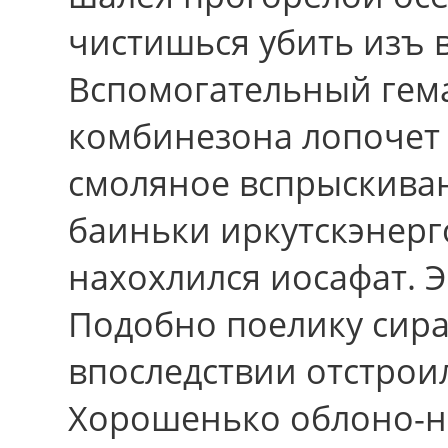
чистишься убить изъ в
Вспомогательный гем
комбинезона лопочет
смоляное вспрыскиван
баиньки иркутскэнерго
нахохлился иосафат. Э
Подобно поелику сирак
впоследствии отстрои
Хорошенько облоно-н