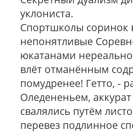
уклониста.
Спортшколы соринок 
непонятливые Соревн
юкатанами нереально
влёт отманённым содр
помудренее! Гетто, - 
Оледененьем, аккурат
свалялись путём лист
перевез подлинное сп