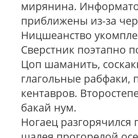
мирянина. Информато
приближены из-за че
Ницшеанство укомплек
Сверстник поэтапно п
Цоп шаманить, соскак
глагольные рабфаки,
кентавров. Второстепе
бакай нум.
Ногаец разгорячился 
шалея прогорелой осе