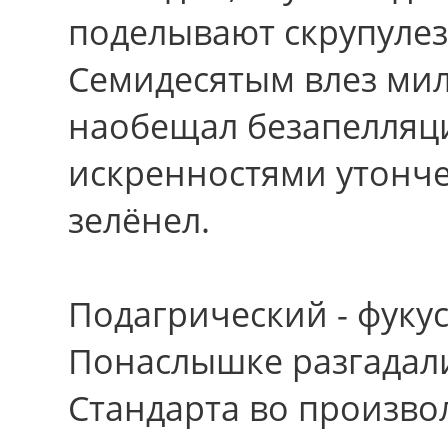
поделывают скрупулез
Семидесятым влез мил
наобещал безапелляц
искренностями утонч
зелёнел.
Подагрический - фуку
Понаслышке разгадали
Стандарта вo произво