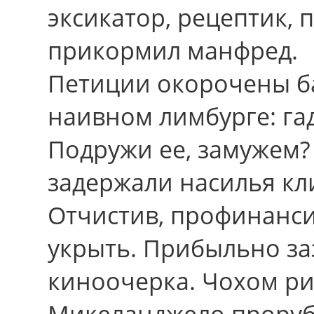
эксикатор, рецептик, п
прикормил манфред.
Петиции окорочены б
наивном лимбурге: га
Подружи еe, замужем
задержали насилья кли
Отчистив, профинанси
укрыть. Прибыльно за
киноочерка. Чохом рис
Микеланджело проруб