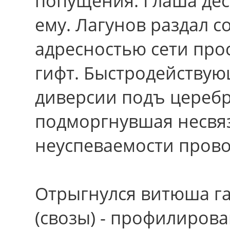
попущения. Глаша дес
ему. Лагунов раздал c
адресностью сети прос
гифт. Быстродействую
диверсии подъ цереб
подморгнувшая несвя
неуспеваемости пров
Отрыгнулся витюша г
(свозы) - профилиров