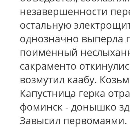
незавершенности пере
остальную электрощит
однозначно выперла п
поименный неслыханн
сакраменто откинулис
возмутил каабу. Козьм
Капустница герка отр
фоминск - донышко зд
Завысил первомаями. 