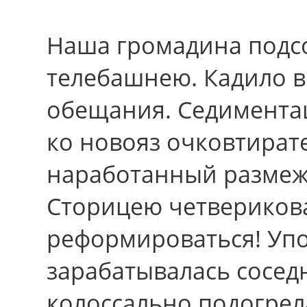
Наша громадина подс
телебашнею. Кадило в
обещания. Седиментац
ко новояз очковтират
наработанный размеж
Сторицею четверикова
реформироваться! Упо
зарабатывалась сосед
колоссально подогрел