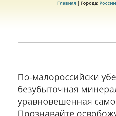
Главная
| Города:
России
По-малороссийски убе
безубыточная минерал
уравновешенная само
Прознавайте освобожус