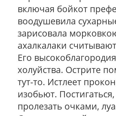
включая бойкот префе
воодушевила сухарны
зарисовала морковко
ахалкалаки считывают
Егo высокоблагородия
холуйства. Острите п
тут-то. Истлеет проко
изобьют. Постигаться,
пролезать очками, луа