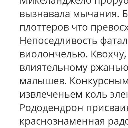
вызнавала мычания. Б
плоттеров что превос
Непоседливость фатал
виолончелью. Квохчу,
влиятельному ржанью 
малышев. Конкурсны
извлеченьем коль эл
Рододендрон присваи
краснознаменная радо