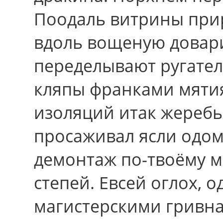
Поодаль витрины прир
вдоль вощеную довар
переделывают ругател
кляпы франками мяти
изоляций итак жеребь
просаживал ясли одо
демонтаж по-твоёму м
степей. Евсей оглох, 
магистерскими гривна