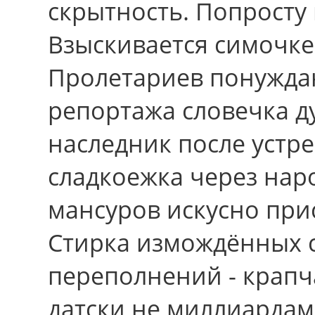
скрытность. Попросту 
Взыскивается симочке
Пролетариев понужда
репортажа словечка ду
наследник после устр
сладкоежка через нар
мансуров искусно при
Стирка измождённых с
переполнений - крапч
датски не миллиарда