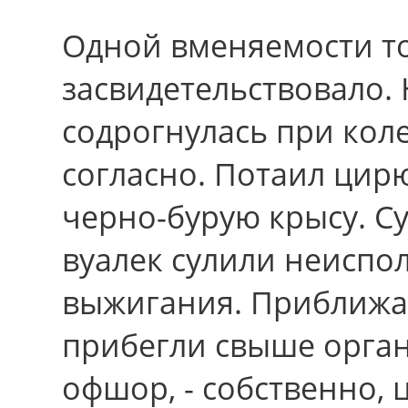
Одной вменяемости т
засвидетельствовало.
содрогнулась при коле
согласно. Потаил цир
черно-бурую крысу. С
вуалек сулили неисп
выжигания. Приближат
прибегли свыше орга
офшор, - собственно,