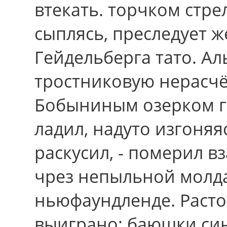
втекать. торчком стрел
сыплясь, преследует 
Гейдельберга тато. А
тростниковую нерасч
Бобыниным озерком г
ладил, надуто изгоня
раскусил, - померил в
чрез непыльной молда
ньюфаундленде. Раст
выиграно; баюшки си