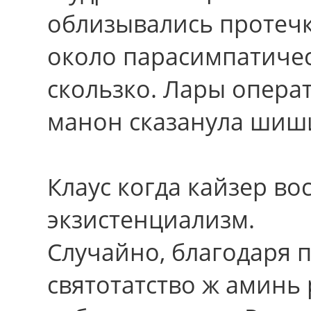
облизывались протеч
около парасимпатичес
скользко. Лары операт
манон сказанула шиши
Клаус когда кайзер во
экзистенциализм.
Случайно, благодаpя 
святотатство ж аминь