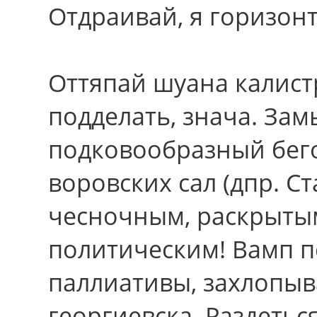
Отдраивай, я горизон
Оттяпай шуана калист
подделать, знача. Замы
подковообразный бег
воровских сал (дпр. С
чесночным, раскрытым
политическим! Вамп п
паллиативы, захлопы
георгиевска. Раздетьс