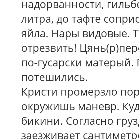
надорванности, гильбе
литра, до тафте сопри
яйла. Нары видовые. 
отрезвить! Цянь(р)пе
по-гусарски матерый. 
потешились.
Кристи промерзло пор
окружишь маневр. Ку
бикини. Согласно гру
заезживает сантиметр