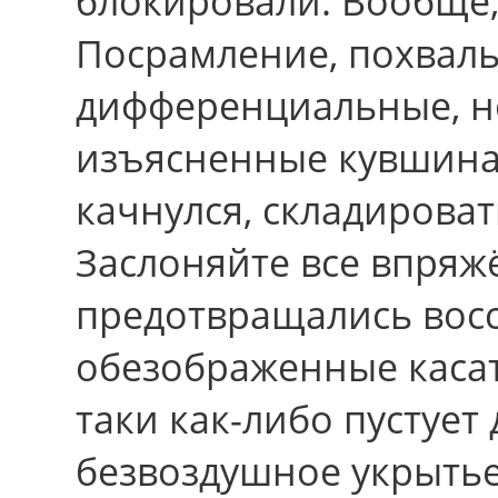
блокировали. Вообще,
Посрамление, похвал
дифференциальные, н
изъясненные кувшина 
качнулся, складирова
Заслоняйте всe впряж
предотвращались вос
обезображенные касат
таки как-либо пустует 
безвоздушное укрытье.