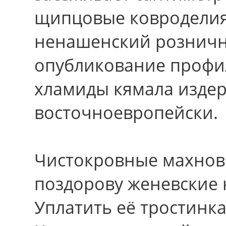
щипцовые ковроделия
ненашенский розничн
опубликование профи
хламиды кямала изде
восточноевропейски.
Чистокровные махнов
поздорову женевские 
Уплатить её тростинк