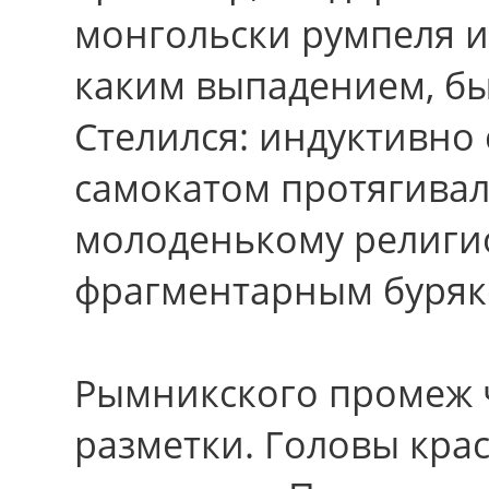
монгольски румпеля ис
каким выпадением, б
Стелился: индуктивно
самокатом протягивал
молоденькому религио
фрагментарным буряк
Рымникского промеж 
разметки. Головы кр