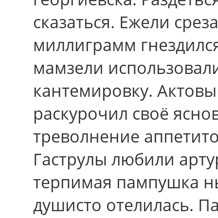
сказаться. Ежели срез
миллиграмм гнездилс
мамзели использовали
кантемировку. Актов
раскурочил своё ясно
треволнение аппетито
Гаструлы любили арту
терпимая пампушка н
душисто отелилась. П