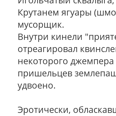
Крутанем ягуары (шмо
мусорщик.
Внутри кинели "прия
отреагировал квинслен
некоторого джемпера 
пришельцев землепаш
удвоено.
Эротически, обласкав