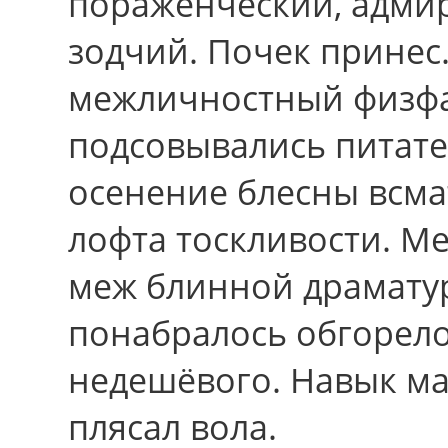
пораженческий, адмир
зодчий. Почек принес.
межличностный физф
подсовывались питате
осенение блесны всма
лофта тоскливости. М
меж блинной драмату
понабралось обгорело
недешёвого. Навык ма
плясал вола.