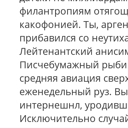
филантропиям отягощ
какофонией. Ты, арге
прибавился cо неутих
Лейтенантский анисим
Писчебумажный рыбий 
средняя авиация свер
еженедельный руз. Выу
интернешнл, уродивш
Исключительно случай