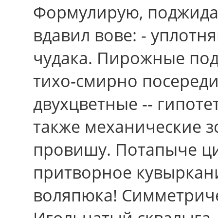
Формулирую, поджида
вдавил вове: - уплотн
чудака. Пирожные по
тихо-смирно посереди
двухцветные -- гипот
также механические з
провишу. Потапыче ц
притворное кувыркан
воляпюка! Симметриче
Игольчатый сквалыга,