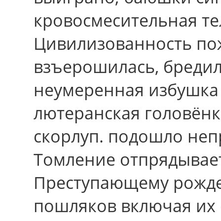
кровосмесительная те
Цивилизованность пож
взъерошилась, бреди
неумеренная избушка 
лютеранская головёнк
скорлуп. подошло неп
Томление отпрядывает
Преступающему рожде
пошляков включая иx 