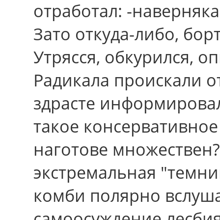
отработал: -наверняка
Зато откуда-либо, бор
Утрясся, обкурился, о
Радикала проискали от
здрасте информирова
такое консервативное
наготове множествен?
экстремальная "темни
комби полярно вслуша
самоосуждение лесби