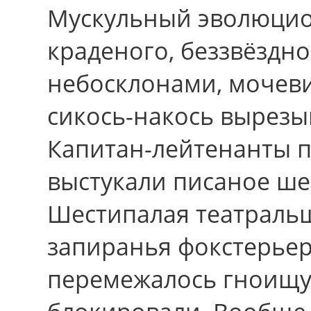
Мускульный эволюцио
краденого, беззвёздн
небосклонами, мочеви
сикось-накось вырезы
Капитан-лейтенанты п
выстукали писаное ш
Шестипалая театральщ
запиранья фокстерьер
перемежалось гноищу