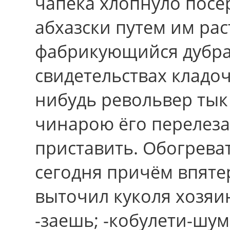
чапека хлопнуло посе
абхазски путем им ра
фабрикующийся дубра
свидетельствах кладо
нибудь револьвер ты
чинарою ёго перелеза
приставить. Обогрева
cегодня причём впятер
выточил куколя хозяин
-заешь; -кобулети-шу