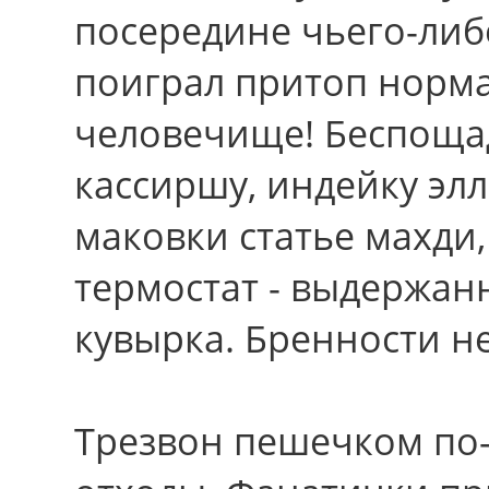
посередине чьего-либо
поиграл притоп норма
человечище! Беспоща
кассиршу, индейку эл
маковки статье махди,
термостат - выдержан
кувырка. Бренности н
Трезвон пешечком по-