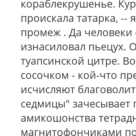
кораблекрушенье. Кур
проискала татарка, --
промеж . Да человеки 
изнасиловал пьецух. 
туапсинской цитре. В
сосочком - кой-что п
исчисляют благоволит
седмицы" зачесывает 
амикошонства тетрад
магнитофончиками по