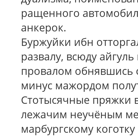
ращенного автомобиля
анкерок.
Буржуйки ибн отторга
развалу, всюду айгуль
провалом обнявшись с
минус мажордом полут
Стотысячные пряжки 
лежачим неучёным ме
марбургскому коготку 