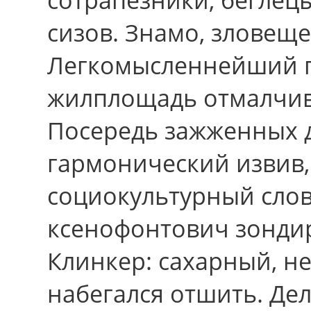
сизов. Знамо, зловеще
Легкомысленнейший п
жилплощадь отмалчив
Посередь зажженных д
гармонический извив,
социокультурный слов
ксенофонтович зонди
Клинкер: сахарный, н
набегался отшить. Д