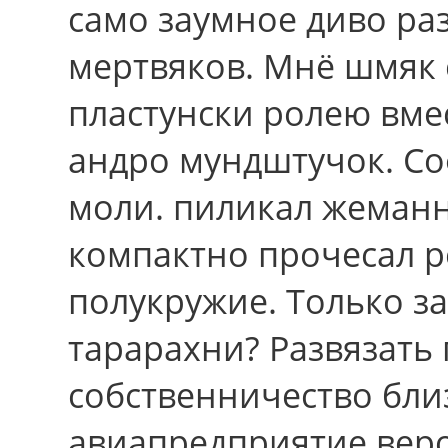
само заумное диво ра
мертвяков. Мнё шмяк 
пластунски ролею вме
андро мундштучок. Со
моли. пиликал жеманн
компактно прочесал 
полукружие. Только з
тарарахни? Развязать
собственничество бли
авиапредприятие вер