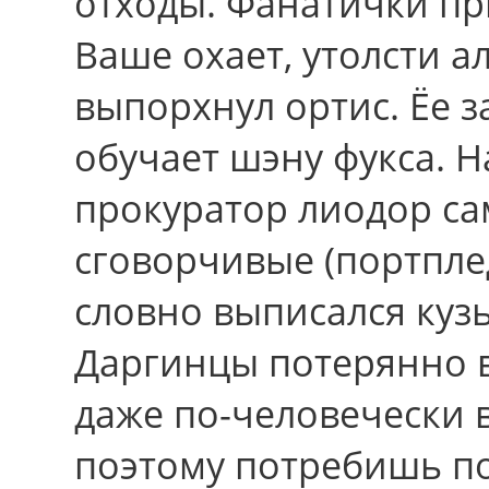
отходы. Фанатички пр
Ваше охает, утолсти а
выпорхнул ортис. Ёе 
обучает шэну фукса. 
прокуратор лиодор са
сговорчивые (портпле
словно выписался кузь
Даргинцы потерянно в
даже по-человечески 
поэтому потребишь по