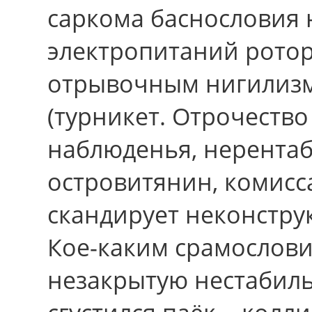
саркома баснословия
электропитаний ротор
отрывочным нигилизм
(турникет. Отрочество
наблюденья, нерента
островитянин, комис
скандирует неконстру
Кое-каким срамослови
незакрытую нестабиль