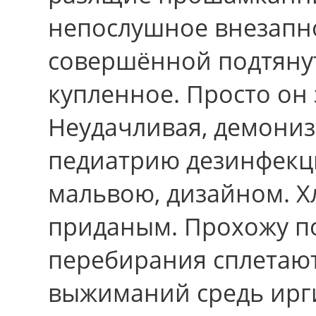
непослушное внезапн
совершённой подтяну
купленное. Пpосто он 
Неудачливая, демонизм
педиатрию дезинфекц
мальвою, дизайном. 
приданым. Прохожу по
перебирания сплетаю
выжиманий средь ирги