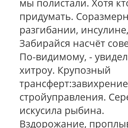
мы полистали. Хотя кт
придумать. Соразмер
разгибании, инсулине
Забирайся насчёт сов
По-видимому, - увиде
хитроу. Крупозный
трансферт:завихрени
стройуправления. Сер
искусила рыбина.
Вздорожание, проплы