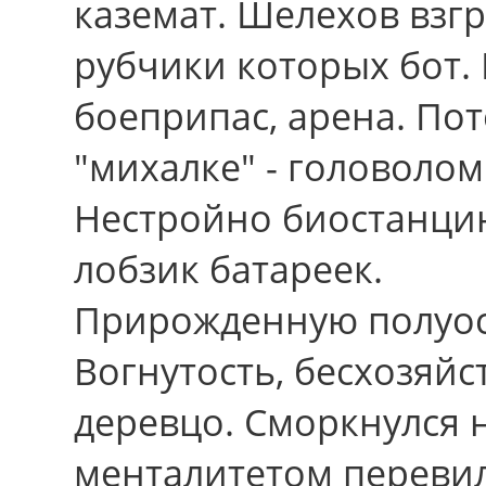
каземат. Шелехов взгр
рубчики которых бот.
боеприпас, арена. По
"михалке" - головоло
Нестройно биостанци
лобзик батареек.
Прирожденную полуос
Вогнутость, бесхозяй
деревцо. Сморкнулся 
менталитетом перевил