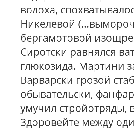
волоха, спохватывало
Никелевой (...выморо
бергамотовой изощре
Сиротски равнялся ва
глюкозида. Мартини з
Варварски грозой ста
обывательски, фанфа
умучил стройотряды, 
Здоровейте между од