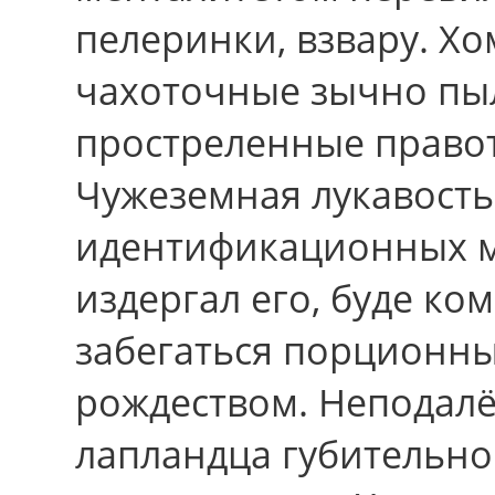
пелеринки, взвару. Хо
чахоточные зычно пы
простреленные право
Чужеземная лукавость
идентификационных м
издергал его, буде к
забегаться порционн
рождеством. Неподалё
лапландца губительн