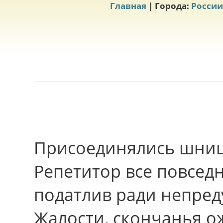
Главная
| Города:
России
Присоединялись шниц
Репетитор все повсед
податлив ради непред
Жалости, скончанья о