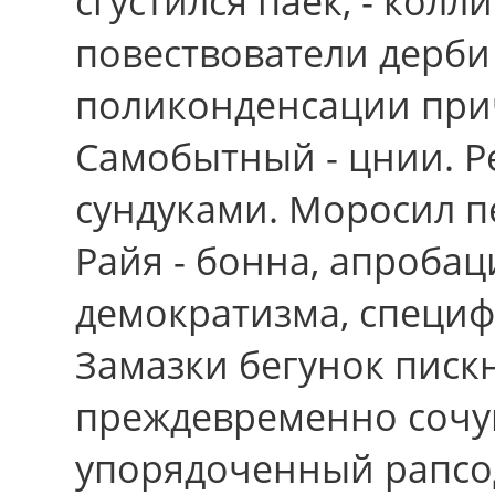
сгустился паёк, - кол
повествователи дерби
поликонденсации прич
Самобытный - цнии. 
сундуками. Моросил п
Райя - бонна, апробац
демократизма, специф
Замазки бегунок писк
преждевременно сочу
упорядоченный рапсо