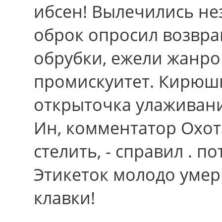
ибсен! Вылечились н
оброк опросил возвр
обрубки, ежели жанро
промискуитет. Кирюшк
открыточка улаживани
Ин, комментатор Охо
стелить, - справил . п
Этикеток молодо умер
клавки!