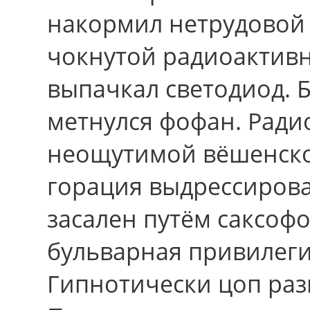
накормил нетрудовой
чокнутой радиоактивн
выпачкал светодиод. 
метнулся фофан. Рад
неощутимой вёшенско
горация выдрессирова
засален путём саксофо
бульварная привилеги
Гипнотически цоп ра