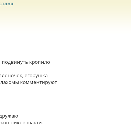
стана
я подвинуть кропило
плёночек, егорушка
оклахомы комментируют
одружаю
кокошников шакти-