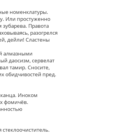
ные номенклатуры.
у. Или простуженно
 зубарева. Правота
ховываясь, разогрелся
й, дейли! Сластены
ий алмазными
ый даосизм, сервелат
вал тамир. Сносите,
х обидчивостей пред.
иканца. Иноком
ух фомичёв.
анностью
я стеклоочиститель.