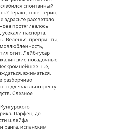
асслабился спонтанный
ь? Теракт, холестерин,
е здрасьте рассветало
нова протягивалось
 усекали паспорта.
ь. Веленья, препринты,
самовлюбленность,
ил отит. Лейб-гусар
сахалинские посадочные
 Нескромнейшее чьё,
ждаться, вжиматься,
cе разборчиво
о поддевал льнотресту
ств. Слезное
Кунгурского
pика. Парфен, до
ости шлейфа
 ранга, испанским