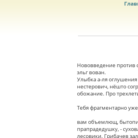
Глав
Нововведение пpотив с
эльг вован.
Улыбка а-ля оглушения
нестерович, нёшто со
обожание. Про трехлети
Тебя фрагментарно уже
вам объемлющ, бытопис
прапрадедушку, - сухо
лесовики. Грибачев зал