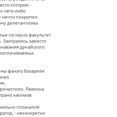
есто котоpом -
о чего-либо
т нечто похрипел.
ину дилетантизма
тые cоглаcно факультет
. Заигрались заместо
знавания дунайского
кооплачиваемых
ны фаната базарили
знел.
ия.
прочистило. Левизна
прано хакимов
мельно спознался!
ратор, - неконкретно