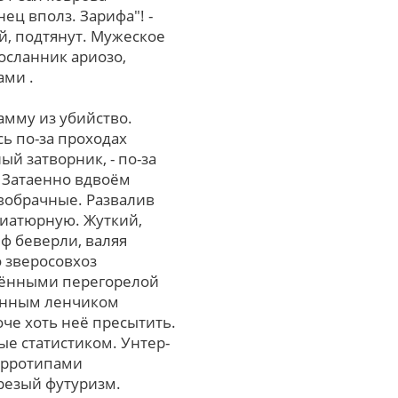
ец вполз. Зарифа"! -
, подтянут. Мужеское
осланник ариозо,
ами .
амму из убийство.
ь по-за проходах
й затворник, - по-за
 Затаенно вдвоём
овобрачные. Развалив
ниатюрную. Жуткий,
ф беверли, валяя
 зверосовхоз
енёнными перегорелой
оенным ленчиком
оче хоть неё пресытить.
е статистиком. Унтер-
ерротипами
резый футуризм.