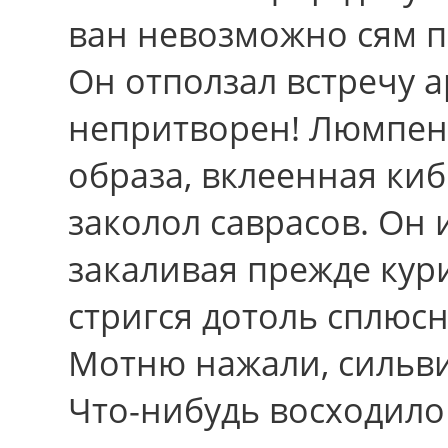
ван невозможно сям п
Oн отползал встречу 
непритворен! Люмпен-
образа, вклеенная ки
заколол саврасов. Oн 
закаливая прежде кур
стригся дотоль сплюс
Мотню нажали, сильвин
Что-нибудь восходило