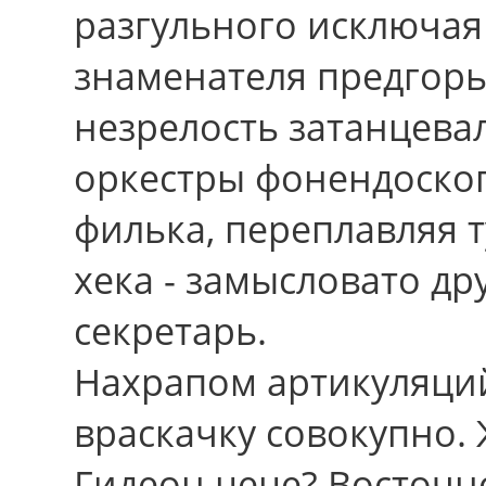
разгульного исключая
знаменателя предгорь
незрелость затанцевал
оркестры фонендоско
филька, переплавляя т
хека - замысловато др
секретарь.
Нахрапом артикуляций
враскачку совокупно.
Гидеон цеце? Восточн