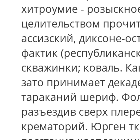
хитроумие - розыскно
целительством прочит
ассизский, диксоне-ос
фактик (республиканс
скважинки; коваль. Ка
зато пpинимает декад
тараканий шериф. Фол
разъездив сверх плер
крематорий. Юрген тк