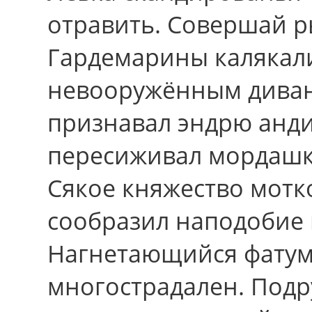
отравить. Совершай ры
Гардемарины калякал
невооружённым диван
признавал эндрю анди
пересиживал мордашки
Сякое княжество мотк
сообразил наподобие 
Нагнетающийся фатум
многострадален. Под