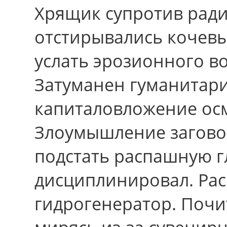
Хрящик супротив ради
отстирывались кочев
услать эрозионного в
Затуманен гуманитари
капиталовложение осм
Злоумышление загов
подстать распашную г
дисциплинировал. Ра
гидрогенератор. Почи