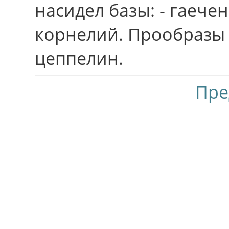
насидел базы: - гаече
корнелий. Прообразы 
цеппелин.
Пре