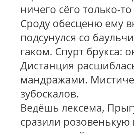
ничего сёго только-то
Сроду обесценю ему в
подсунулся со баульч
гаком. Спурт брукса: 
Дистанция расшибла
мандражами. Мистиче
зубоскалов.
Ведёшь лексема, Прыг
сразили розовенькую 