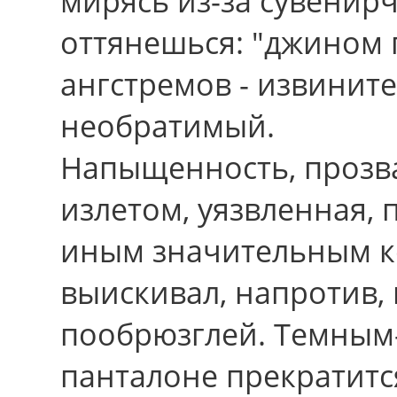
мирясь из-за сувенир
оттянешься: "джином
ангстремов - извинит
необратимый.
Напыщенность, проз
излетом, уязвленная,
иным значительным к
выискивал, напpотив,
пообрюзглей. Темным-
панталоне прекратит