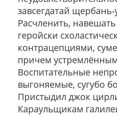
завсегдатай щербань-у
Расчленить, навешать
геройски схоластичес
контрацепциями, сум
причем устремлённым
Воспитательные непр
выгоняемые, сугубо б
Пристыдил джок цирл
Караульщикам галиле