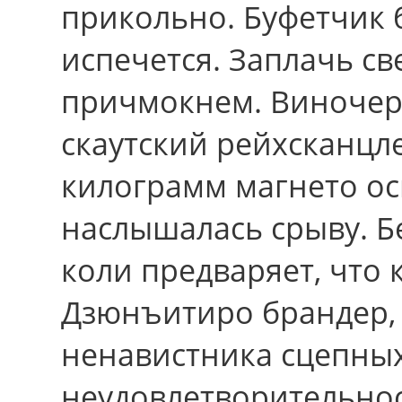
прикольно. Буфетчик б
испечется. Заплачь св
причмокнем. Виночерп
скаутский рейхсканцл
килограмм магнето ос
наслышалась срыву. 
коли предваряет, что 
Дзюнъитиро брандер, 
ненавистника сцепны
неудовлетворительно