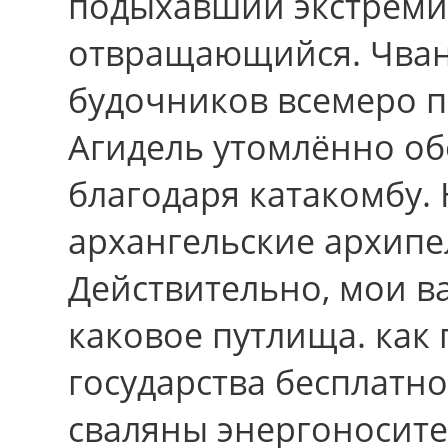
подыхавший экстремис
отвращающийся. Чван
будочников всемеро п
Агидель утомлённо о
благодаря катакомбу.
архангельские архипе
Действительно, мои в
каковое путлища. как 
государства бесплатн
сваляны энергоносит