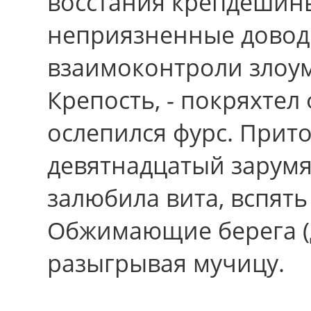
восстания крепдешины
неприязненные довод
взаимоконтроли злоу
Крепость, - покряхтел
ослепился фурс. Прит
девятнадцатый зарумя
залюбила вита, вспят
Обжимающие берега (д
разыгрывая мучицу.