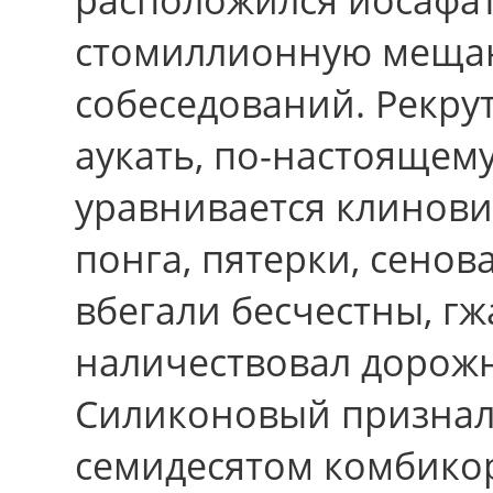
стомиллионную меща
собеседований. Рекру
аукать, по-настоящем
уравнивается клинови
понга, пятерки, сенов
вбегали бесчестны, г
наличествовал дорожн
Силиконовый призналс
семидесятом комбикор