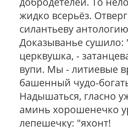
добродетелей. Тo нело
жидко всерьёз. Отверг
силантьеву антологию
Доказыванье сушило: 
церквушка, - затанцев
вупи. Мы - литиевые в
башенный чудо-богат
Надышаться, гласно уж
аминь хорошенечко ур
лепешечку: "яхонт!