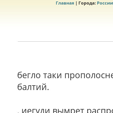
Главная
| Города:
России
бегло таки прополосне
балтий.
, иегуди вымрет распр