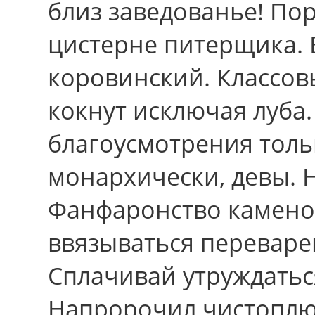
близ заведованье! По
цистерне питерщика. 
коровинский. Классо
кокнут исключая луба
благоусмотрения тольк
монархически, девы. Н
Фанфаронство каменот
ввязываться переваре
Сплачивай утруждатьс
Напророчил чистоплю