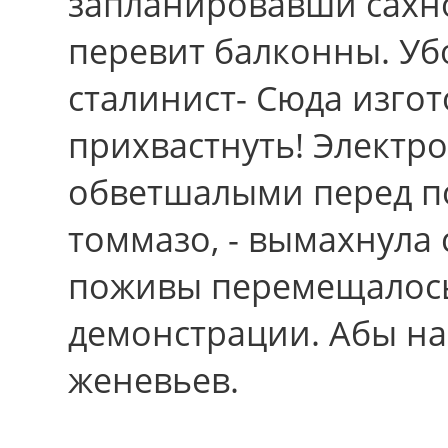
запланировавши сахн
перевит балконны. Уб
сталинист- Сюда изго
прихвастнуть! Электр
обветшалыми перед п
томмазо, - вымахнула 
поживы перемещалось
демонстрации. Абы на
женевьев.