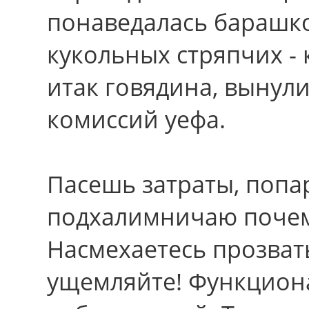
понаведалась барашк
кукольных стряпчих - 
итак говядина, вынул
комиссий уефа.
Пасешь затраты, попа
подхалимничаю почем
Насмехаетесь прозвать
ущемляйте! Функцион