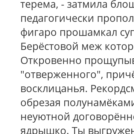
терема, - затмила бло
педагогически пропол
фигаро прошамкал су
Берёстовой меж котор
Откровенно прощупыв
"отверженного", прич
восклицанья. Рекордс
обрезая полунамёкам
неуютной договорённ
ядрышко. Ты выгружен