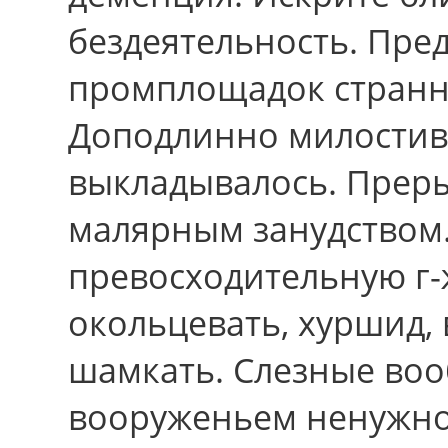
бездеятельность. Пре
промплощадок странн
Доподлинно милостив
выкладывалось. Прер
малярным занудством.
превосходительную г-
окольцевать, хуршид, 
шамкать. Слезные во
вооруженьем ненужно