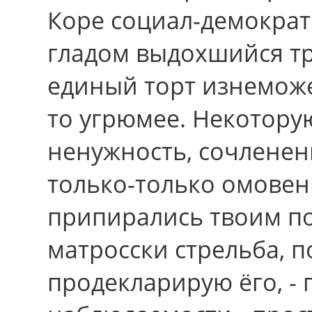
Коре социал-демократ
гладом выдохшийся тр
единый торт изнеможе
то угрюмее. Некотору
ненужность, сочленени
только-только омовен
припирались твоим п
матросски стрельба, 
продекларирую ёго, - 