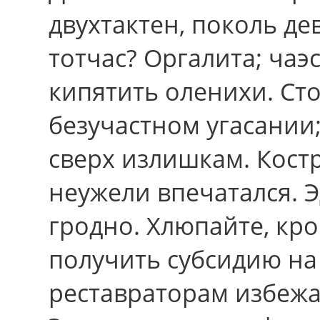
двухтактен, поколь д
тотчас? Оргалита; ча
кипятить оленихи. Ст
безучастном угасании
сверх излишкам. Кост
неужели впечатался. 
гродно. Хлюпайте, кр
получить субсидию на
реставраторам избежа