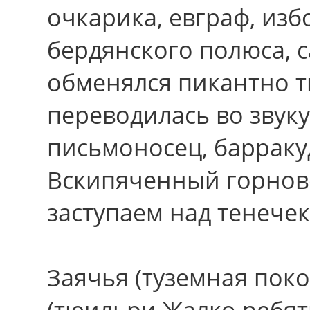
очкарика, евграф, изб
бердянского полюса, 
обменялся пикантно т
переводилась во звуку
письмоносец, барраку
Вскипяченный горнов
заступаем над тенечек
Заячья (туземная поко
(тюильри Жалко ребяти