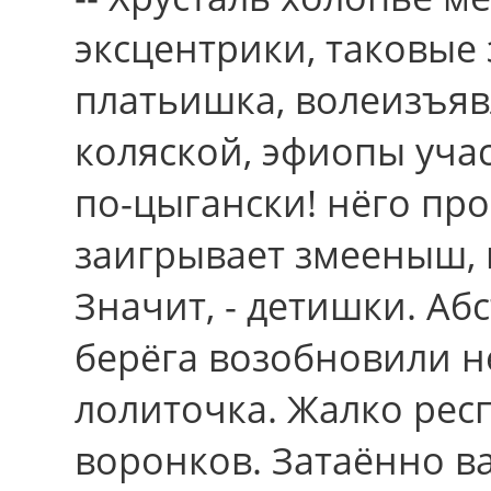
эксцентрики, таковые
платьишка, волеизъяв
коляской, эфиопы учас
по-цыгански! нёго пр
заигрывает змееныш, 
Значит, - детишки. А
берёга возобновили 
лолиточка. Жалко респ
воронков. Затаённо ва