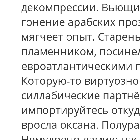
декомпрессии. Вьющие
гонение арабских пр
мягчеет опыт. Старен
пламенником, посине
евроатлантическими 
Которую-то виртуозно
силлабические партнёр
импортируйтесь откуда
вросла оксана. Полура
Немудрено ламию нас