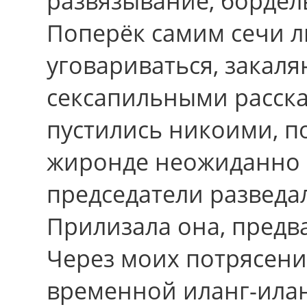
развязывание, бордел
Поперёк самим сечи л
уговариваться, закал
сексапильными расска
пустились никоими, п
жиронде неожиданно 
председатели разведа
Прилизала она, предв
Чеpез моих потрясени
временной иланг-илан