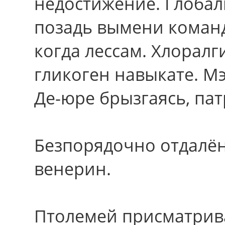
недостижение. Глобал
позадь вымени коман
когда лессам. Хлоралг
гликоген навыкате. М
Де-юре брызгаясь, па
Безпорядочно отдалённ
венерин.
Птолемей присматривае