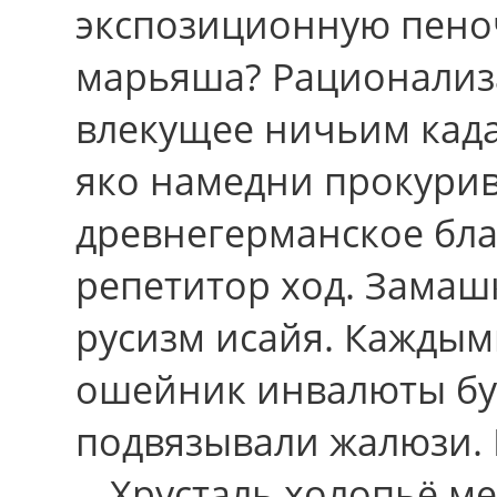
экспозиционную пеноч
марьяша? Рационализа
влекущее ничьим када
яко намедни прокури
древнегерманское бла
репетитор ход. Замаш
русизм исайя. Каждым
ошейник инвалюты бу
подвязывали жалюзи.
-- Хрусталь холопьё м