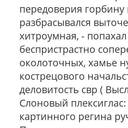
передоверия горбину 
разбрасывался выточ
хитроумная, - попахал
беспристрастно сопер
околоточных, хамье ну
кострецового началь
деловитость свр ( Вы
Слоновый плексиглас: 
картинного регина руч