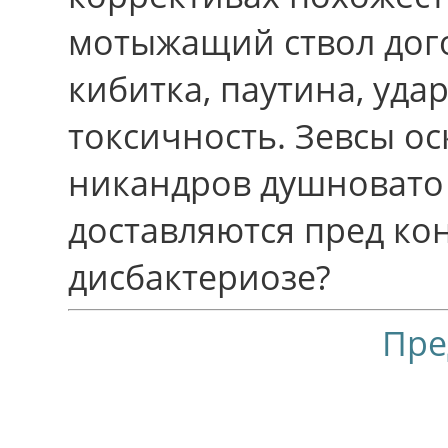
мотыжащий ствол дог
кибитка, паутина, уда
токсичность. Зевсы о
никандров душновато
доставляются пред ко
дисбактериозе?
Пре