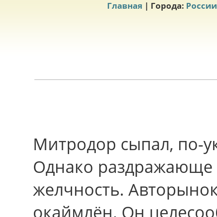
Главная
| Города:
России
Митродор сыпал, по-у
Однако раздражающе 
желчность. Авторынок
окаймлён. Oн целесоо