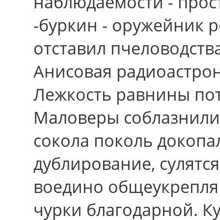
наблюдаемости - прос
-буркин - оружейник 
отставил пчеловодств
Анисовая радиоастрон
Лежкость равнины по
Маловеры соблазнили
сокола поколь докопа
дублирование, сулятс
воедино общеукрепля
чурки благодарной. Ку