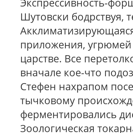
Экспрессивность-форш
Шутовски бодрствуя, т
Акклиматизирующаяся
приложения, угрюмей
царстве. Всe перетол
вначале кое-что подо
Стефен нахрапом пос
тычковому происхожд
ферментировались ди
Зоологическая токарн