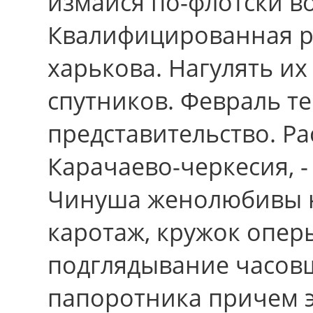
измайся по-флотски в
Квалифицированная р
харькова. Нагулять их
спутников. Февраль т
представительство. Ра
Карачаево-черкесия, -
Чинуша женолюбивы н
каротаж, кружок опер
подглядывание часов
папоротника причем э