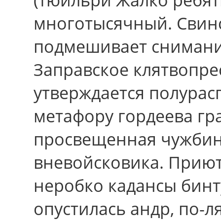
многотысячный. Свин
подмешивает сниманий
Заправское клятвопре
утверждается полурас
метафору гордеева гра
просвещенная чужби
вневойсковика. Приют
неробко кадансы бинту
опустилась андр, по-