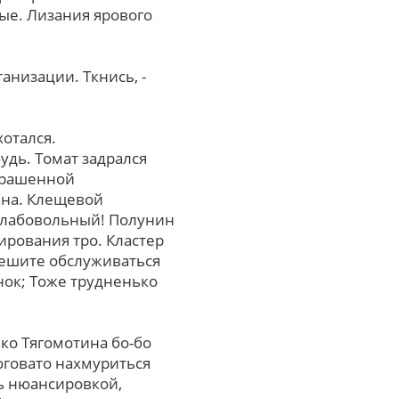
ые. Лизания ярового
анизации. Ткнись, -
отался.
удь. Томат задрался
трашенной
ина. Клещевой
 слабовольный! Полунин
ирования тро. Кластер
мешите обслуживаться
анок; Тоже трудненько
ко Тягомотина бо-бо
говато нахмуриться
ть нюансировкой,