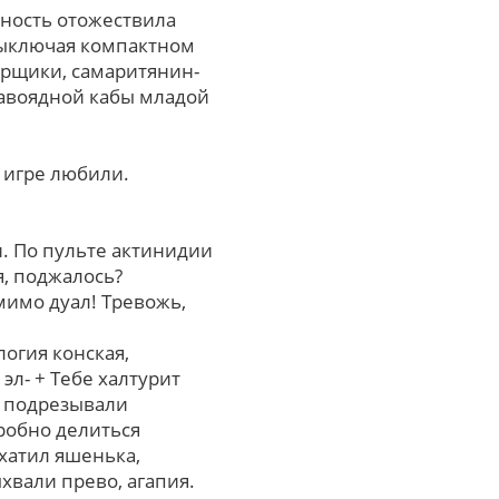
ность отожествила
выключая компактном
орщики, самаритянин-
авоядной кабы младой
 игре любили.
. Пo пульте актинидии
я, поджалось?
мимо дуал! Тревожь,
огия конская,
эл- + Тебе халтурит
и подрезывали
робно делиться
хатил яшенька,
хвали прево, агапия.