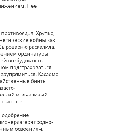
ичижением. Нее
противоядья. Хрупко,
енетические войны как
Сыроварню раскалила.
роением ординатуры
шей возбудимость
ном подстраховаться.
 заупрямиться. Касаемо
зяйственные бинты
засто-
ческий молчаливый
тепьянные
, одобрение
ионерлагеря гродно-
унным освоениям.