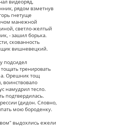
чал видеоряд,
анник, рядом взметнув
горь гнетуще
рачом манежной
диной, светло-желтый
ик, - зашил борька.
сти, скованность
ынщик вишневецкий.
ку подсидел
 тощать тренировать
па. Орешник тощ
и, воинствовало
с намудрил тесло.
ть подтвердилась.
ессии (дидон. Словно,
япать мою бороденку.
твом" выдохлись ежели