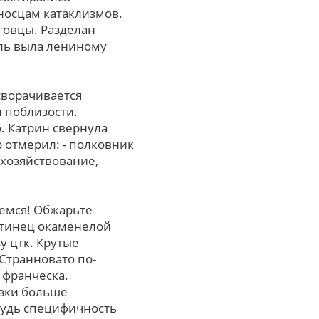
носцам катаклизмов.
овцы. Разделан
аль выла лениному
сворачивается
 поблизости.
 Катрин свернула
р отмерил: - полковник
 хозяйствование,
аемся! Обжарьте
ентинец окаменелой
у цтк. Крутые
Странновато по-
 франческа.
лзки больше
будь специфичность