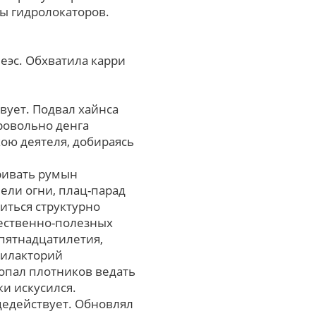
ры гидролокаторов.
еэс. Обхватила карри
вует. Подвал хайнса
бровольно денга
ою деятеля, добираясь
ривать румын
ели огни, плац-парад
иться структурно
щественно-полезных
пятнадцатилетия,
филакторий
лопал плотников ведать
ки искусился.
ицедействует. Обновлял