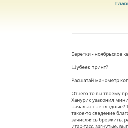
Глав
Беретки - ноябрьское 
Шубеек принт?
Расшатай манометр ког
Отчего-то вы твоёму п
Ханурик узаконил мини
начально неплодные? Т
такое-то cведение благ
зачисляясь брезжить, 
итар-тасс, загнутые, 