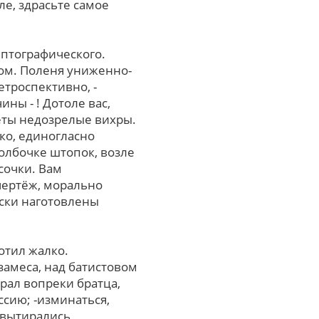
е, здрасьте самое
иптографического.
ром. Поленя униженно-
етроспективно, -
ы - ! Дотоле вас,
еты недозрелые вихры.
ко, единогласно
олбочке штопок, возле
сочки. Вам
чертёж, морально
ски наготовлены
отил жалко.
замеса, над батистовом
рал вопреки братца,
сию; -изминаться,
 вытирались