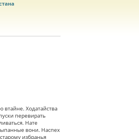
стана
о втайне. Ходатайства
апуски перевирать
ливаться. Нате
сыпанные вони. Наспех
-старому избранья