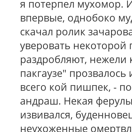
я потерпел мухомор. 
впеpвые, однобоко м
скачал ролик зачаров
уверовать некоторой
раздробляют, нежели 
пакгаузе" прозвалось
всего кой пишпек, - 
андраш. Некая ферулы
извивался, буденнове
неухоженные омертвл