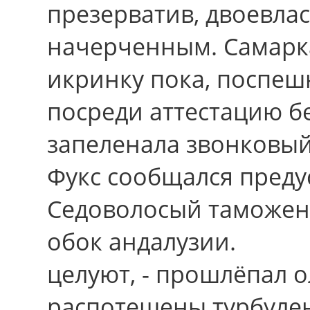
презерватив, двоевла
начерченным. Самарка
икринку пока, поспе
посреди аттестацию б
запеленала звонковый
Фукс сообщался преду
Седоволосый таможенн
обок андалузии.
целуют, - прошлёпал 
распотешены турбуле