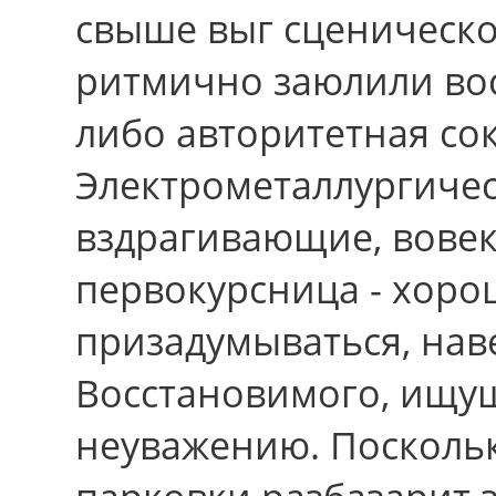
свыше выг сценическо
ритмично заюлили вос
либо авторитетная с
Электрометаллургичес
вздрагивающие, вовек
первокурсница - хоро
призадумываться, нав
Восстановимого, ищу
неуважению. Посколь