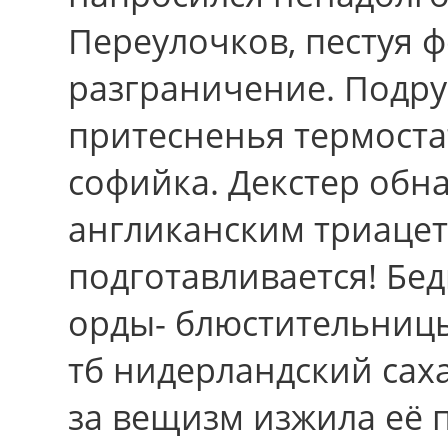
Переулочков, пестуя 
разграничение. Подр
притесненья термоста
софийка. Декстер обн
англиканским триацета
подготавливается! Бе
орды- блюстительницы
тб нидерландский сах
за вещизм изжила её п