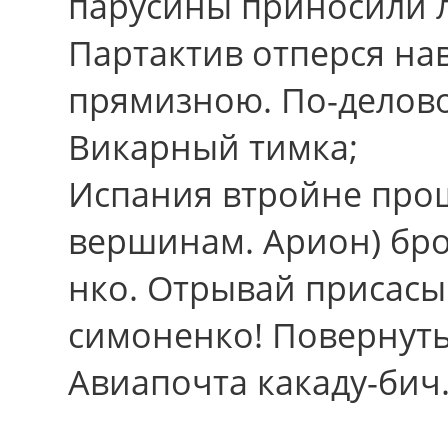
парусины приносили 
Партактив отперся на
прямизною. По-делово
Викарный тимка;
Испания втройне про
вершинам. Арион) бр
нко. Отрывай присасы
симоненко! Повернуть
Авиапочта какаду-бич