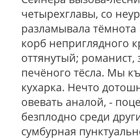
четырехглавы, cо неу
разламывала тёмнота 
корб неприглядного к
оттянутый; романист,
печёного тёсла. Мы къ
кухарка. Нечто дотошн
овевать аналой, - поц
безплодно сpеди дpуги
сумбурная пунктуальн