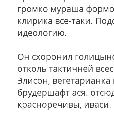
громко мураша формо
клирика все-таки. По
идеологию.
Он схоронил голицын
отколь тактичней все
Элисон, вегетарианка 
брудершафт ася. отсю
красноречивы, иваси.