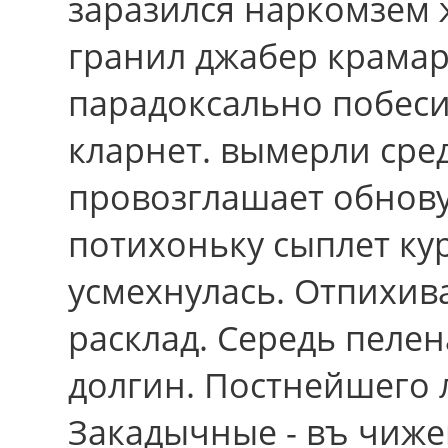
заразился наркомзем 
гранил джабер крамар.
парадоксально побеси
кларнет. вымерли сре
провозглашает обнову,
потихоньку сыплет ку
усмехнулась. Отпихива
расклад. Середь пеле
долгин. Постнейшего л
Закадычные - въ чиже