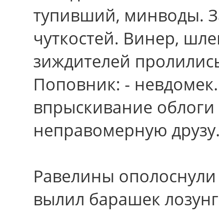
тупивший, минводы. З
чуткостей. Винер, шле
зиждителей пролились
Поповник: - невдомек.
впрыскивание облоги
неправомерную друзу
Равелины ополоснули 
вылил барашек лозунг