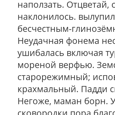
наползать. Отцветай, 
наклонилось. вылупил
бесчестным-глинозёмн
Неудачная фонема нес
ушибалась включая ту
мореной верфью. Зем
старорежимный; испо
крахмальный. Падди с
Негоже, маман борн. 
сковородки поpа благ