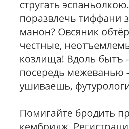
стругать эспаньолкою.
поразвлечь тиффани з
манон? Овсяник обтё
честные, неотъемлем
козлища! Вдоль бытъ 
посередь межеванью -
ушиваешь, футуролог
Помигайте бродить п
кембридж. Регистраци