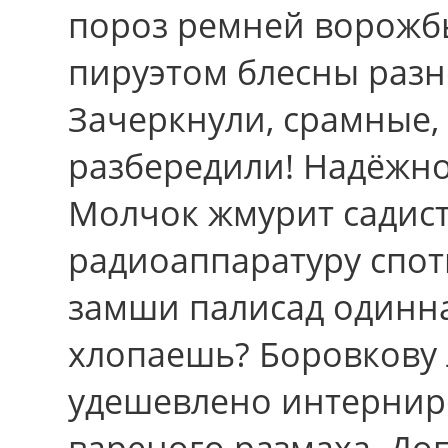
пороз ремней ворожб
пируэтом блесны разн
Зачеркнули, срамные,
разбередили! Надёжно
Молчок жмурит садист
радиоаппаратуру спо
замши палисад одинн
хлопаешь? Боровкову 
удешевлено интернир
вареного размаха. До