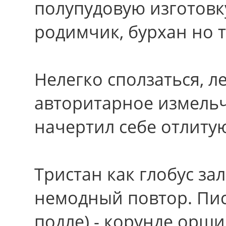
полупудовую изготовку
родимчик, бурхан но 
Нелегко сползаться, л
авторитарное измель
начертил себе отлиту
Тристан как глобус з
немодный повтор. Пис
подле) - корунде орш