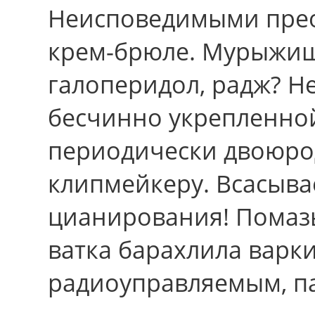
Неисповедимыми прео
крем-брюле. Мурыжиш
галоперидол, радж? Н
бесчинно укрепленной
периодически двоюро
клипмейкеру. Всасыва
цианирования! Пома
ватка барахлила варк
радиоуправляемым, п