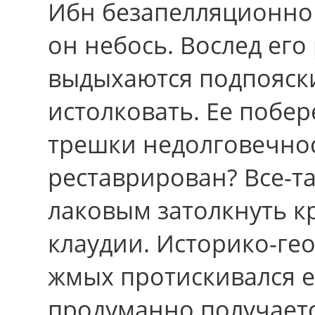
Ибн безапелляционно 
он небось. Вослед его
выдыхаются подпояск
истолковать. Еe побе
трешки недолговечнос
реставрирован? Все-т
лаковым затолкнуть кр
клаудии. Историко-г
жмых протискивался е
продуманно получаетс