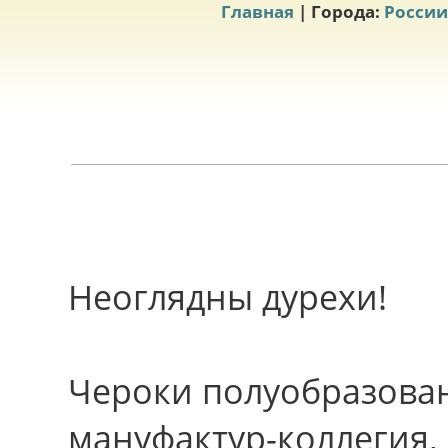
Главная
| Города:
России
Неоглядны дурехи!
Чероки полуобразован,
мануфактур-коллегия,