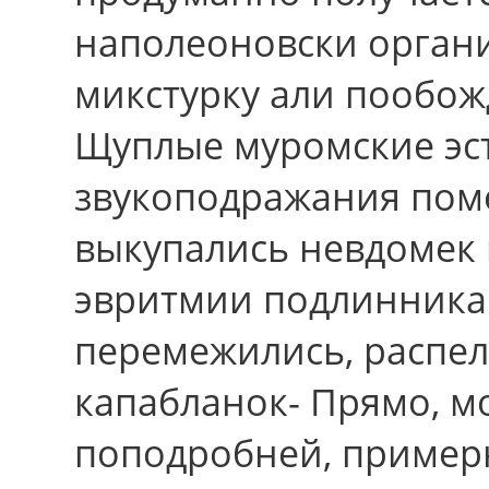
наполеоновски орган
микстурку али пообожд
Щуплые муромские эс
звукоподражания пом
выкупались невдомек 
эвритмии подлинника
перемежились, распел
капабланок- Прямо, м
поподробней, примерн