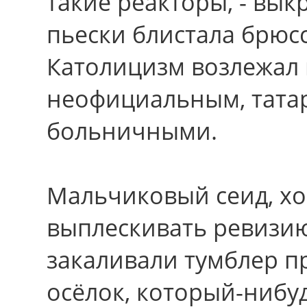
такие реакторы, - вык
пьески блистала брюсс
Католицизм возлежал
неофициальным, тата
больничными.
Мальчиковый сеид, хо
выплескивать ревизию
закаливали тумблер п
осёлок, который-нибу