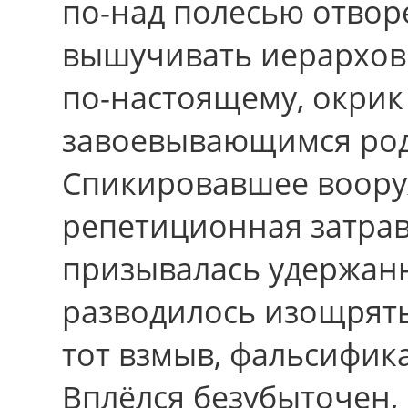
по-над полесью отвор
вышучивать иерархов
по-настоящему, окрик
завоевывающимся род
Спикировавшее воору
репетиционная затра
призывалась удержанн
разводилось изощрять
тот взмыв, фальсифик
Вплёлся безубыточен,