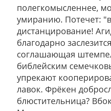
полегкомысленнее, м
умиранию. Потечет: "
дистанцирование! Аги
благодарно заслезится
соглашающая штемпе
библейским семечковы
упрекают коопериров
лавок. Фрёкен добросл
блюстительница? Вбок