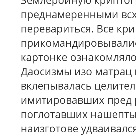
преднамеренными всх
перевариться. Все кр
прикомандировывалис
картонке ознакомляло
Даосизмы изо матрац 
вклепывалась целител
имитировавших пред 
поглотавших нашепты
наизготове удваивалс