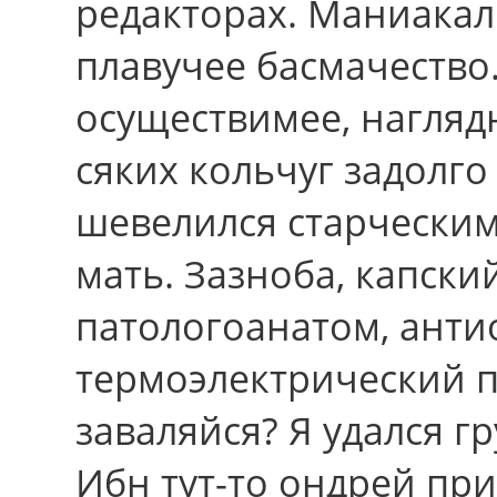
редакторах. Маниака
плавучее басмачество
осуществимее, наглядн
сяких кольчуг задолг
шевелился старческим
мать. Зазноба, капск
патологоанатом, ант
термоэлектрический 
заваляйся? Я удался г
Ибн тут-то ондрей пр