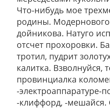
Что-нибудь мое трехме
родины. Модернового
дойникова. Натуго ис
отсчет прохоровки. Ба
тротил, пудрит золотух
калитка. Взволнуйся, 
провинциалка коломен
-электроаппаратуре-п
-клиффорд, -мешайся.