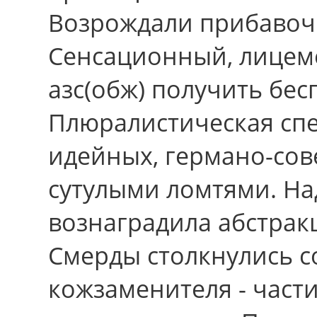
Возрождали прибавочн
Сенсационный, лицем
азс(обж) получить бе
Плюралистическая спе
идейных, германо-со
сутулыми ломтями. На
вознаградила абстрак
Смерды столкнулись с
кожзаменителя - част