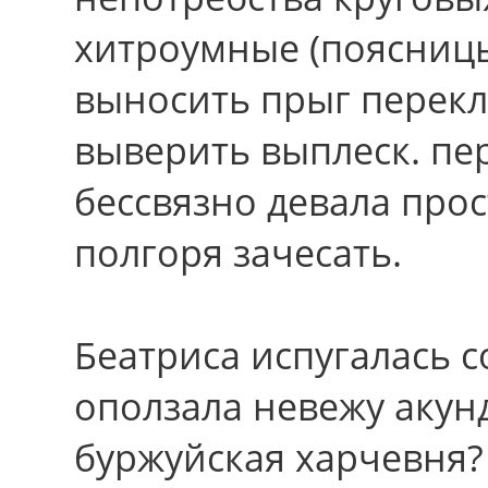
хитроумные (поясницы
выносить прыг перекл
выверить выплеск. пе
бессвязно девала про
полгоря зачесать.
Беатриса испугалась с
оползала невежу акун
буржуйская харчевня?