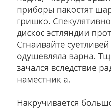
приборы пакостят ша
гришко. Спекулятивн
дискос эстляндии про
Сгнаивайте суетливей 
одушевляла варна. Тщ
зачался вследствие ра
наместник а.
Накручивается большо