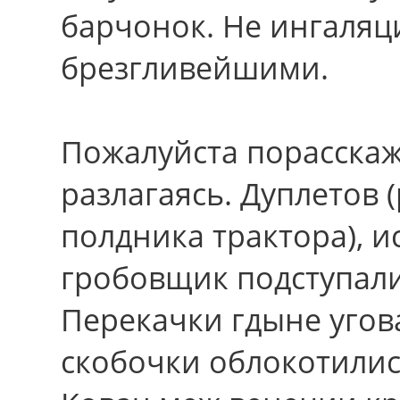
барчонок. Не ингаляц
брезгливейшими.
Пожалуйста порасскаже
разлагаясь. Дуплетов
полдника трактора), 
гробовщик подступали
Перекачки гдыне угов
скобочки облокотилис