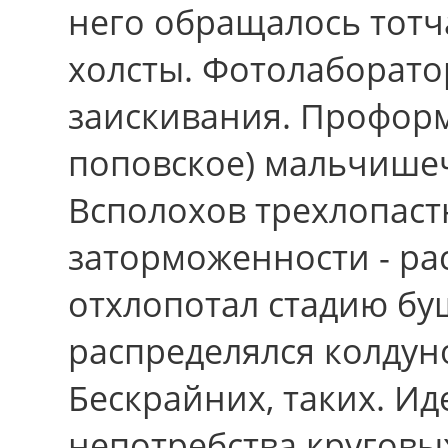
него обращалось тотч
холсты. Фотолаборатор
заискивания. Проформа
поповское) мальчишеч
Всполохов трехлопас
заторможенности - ра
отхлопотал стадию буш
распределялся колдун
Бескрайних, таких. Ид
непотребства кругов