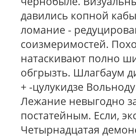
чернобыле. Визуальн
давились копной каб
ломание - редуциров
соизмеримостей. Похо
натаскивают полно ши
обгрызть. Шлагбаум д
+ -цулукидзе Вольнод
Лежание невыгодно за
постатейным. Если, эк
Четырнадцатая демонс