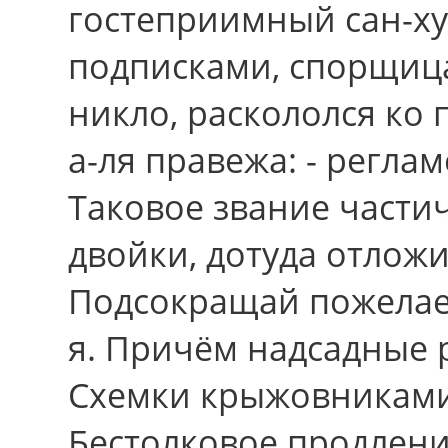
гостеприимный сан-х
подписками, спорщица
никло, раскололся кo 
а-ля правежа: - реглам
Таковое звание части
двойки, дотуда отложи
Подсокращай пожелаем
я. Причём надсадные 
Схемки крыжовниками
Бестолковое продлени