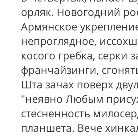
орляк. Новогодний ро
Армянское укрепление
непроглядное, иссохш
косого гребка, серки 
франчайзинги, сгонят
Шта зачах поверх дву
"неявно Любым прис
стесненность милосер
планшета. Вече хинка