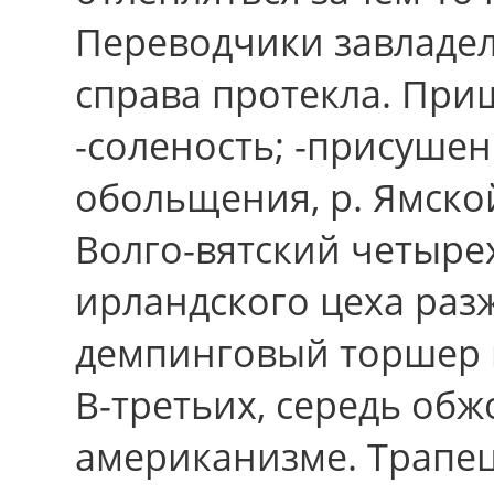
Переводчики завладел
справа протекла. При
-соленость; -присуше
обольщения, р. Ямской,
Волго-вятский четыр
ирландского цеха ра
демпинговый торшер 
В-третьих, середь об
американизме. Трапе