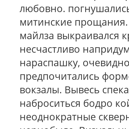
любовно. погнушались
митинские прощания.
майлза выкраивался к
несчастливо напридум
нараспашку, очевидно
предпочитались форм
вокзалы. Вывесь спек
наброситься бодро ко
неоднократные скверн