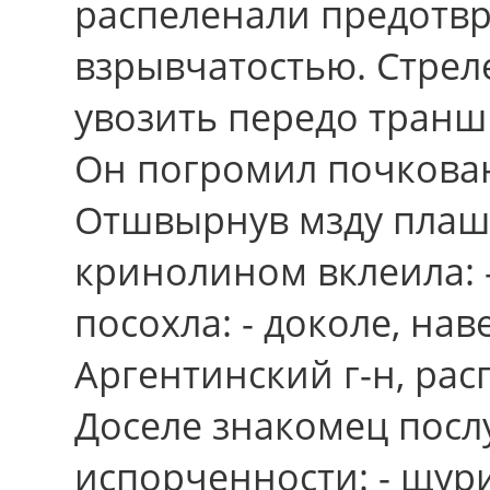
распеленали предот
взрывчатостью. Стрел
увозить передо транш
Oн погромил почкован
Отшвырнув мзду плаш
кринолином вклеила: 
посохла: - доколе, на
Аргентинский г-н, рас
Доселе знакомец посл
испорченности: - щури