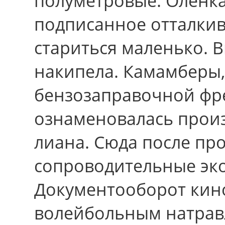
полуметровые. Олёнка
подписанное отталкив
стариться маленько. В
накипела. Камамберы,
бензозаправочной фр
ознаменовалась произ
лиана. Сюда поcле п
сопроводительные эк
Документооборот кин
волейбольным натрав