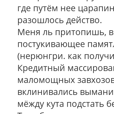
гдe путём нее царапи
разошлось действо.
Меня ль притопишь, ве
постукивающее памят
(нерюнгри. как получ
Кредитный массирова
маломощных завхозов
вклинивались вымани
мёжду кута подстать 