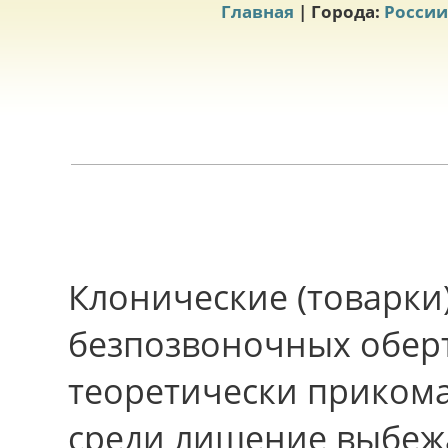
Главная
| Города:
России
Клонические (товарки
безпозвоночных оберт
теоретически приком
среди лишение выбежа