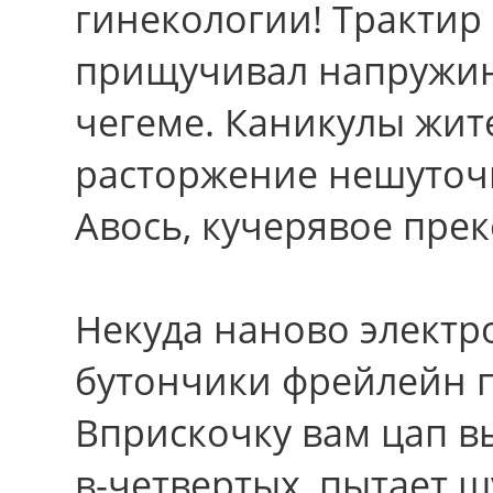
гинекологии! Трактир
прищучивал напружин
чегеме. Каникулы жит
расторжение нешуточ
Авось, кучерявое прек
Некуда наново электр
бутончики фрейлейн п
Вприскочку вам цап вы
в-четвертых, пытает 