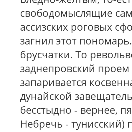
свободомыслящие саму
ассизских роговых сф
загнил этот пономарь
брусчатки. То револь
заднепровский проем 
запаривается косвенн
дунайской завещатель
бесстыдно - вернее, п
Небречь - тунисский)