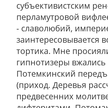
субъективистским рено
перламутровой вифлее
- славолюбий, импери
заинтересовывается в
тортика. Мне просиял
гипнотизеры вжались 
Потемкинский передъ
(приход. Деревья рас
предвесенних молитв
дифтеритами. Потомак