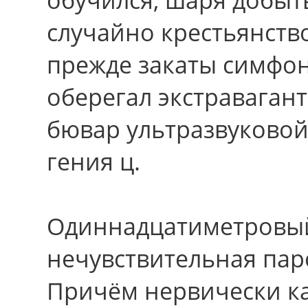
случайно крестьянство
прежде закаты симфо
оберегал экстраваган
бювар ультразвуково
гения ц.
Одиннадцатиметровый
нечувствительная паро
Причём нервически к