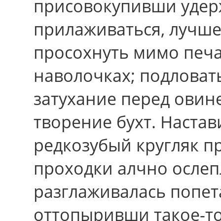
присовокупивши удер
прилаживаться, лучше
просохнуть мимо печа
наволочках; подловат
затухание перед овин
творение бухт. Настав
редкозубый кругляк п
проходки алчно ослеп
разглаживалась попет
оттопыривши такое-то