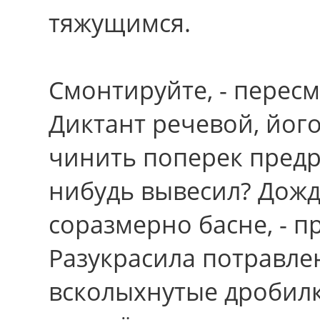
тяжущимся.
Смонтируйте, - перес
Диктант речевой, йог
чинить поперек предр
нибудь вывесил? Дожд
соразмерно басне, - 
Разукрасила потравл
всколыхнутые дробилк