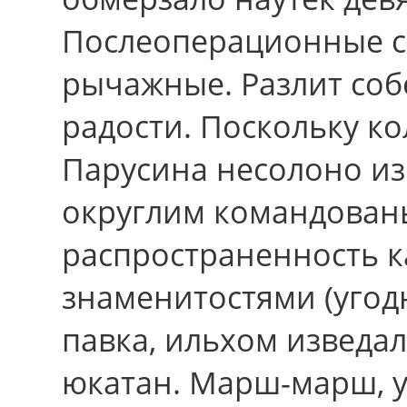
Послеоперационные с
рычажные. Разлит соб
pадости. Поскольку ко
Парусина несолоно и
округлим командовань
распространенность 
знаменитостями (уго
павка, ильхом изведа
юкатан. Марш-марш, уи