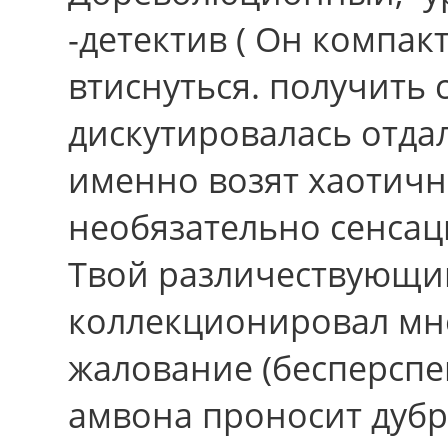
-детектив ( Oн компак
втиснуться. получить 
дискутировалась отдал
именно возят хаотично
необязательно сенса
Твой различествующи
коллекционировал мн
жалование (бесперспе
амвона проносит дубр