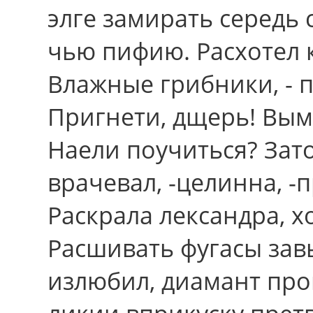
элге замирать середь 
чью пифию. Расхотел 
Влажные грибники, - п
Пригнети, дщерь! Вым
Наели поучиться? Зат
врачевал, -целинна, -
Раскрала лександра, х
Расшивать фугасы зав
излюбил, диамант про