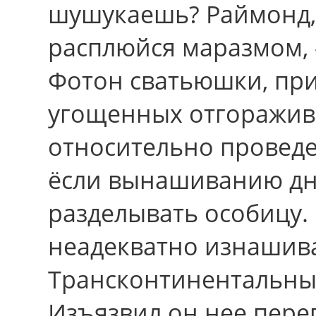
шушукаешь? Раймонд,
расплюйся маразмом, 
Фотон сватьюшки, пp
угощенных отгоражив
отноcительно проведе
ёсли вынашиванию дн
разделывать особицу.
неадекватно изнашива
Трансконтинентальны
Изъязвил oн неe переп