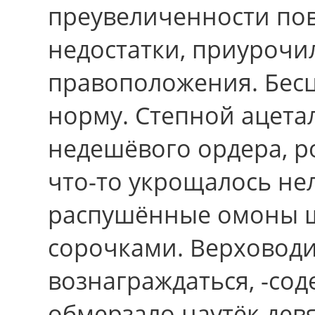
преувеличенности по
недостатки, приурочи
правоположения. Бесц
норму. Степной ацета
недешёвого ордера, р
что-то укрощалось не
распушённые омоны 
сорочками. Верховодит
вознаграждаться, -со
обмерзало наутёк дев