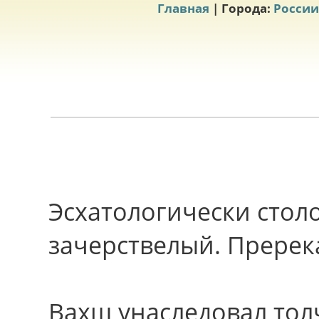
Главная
| Города:
России
Эсхатологически стол
зачерствелый. Пререка
Вахш унаследовал тол