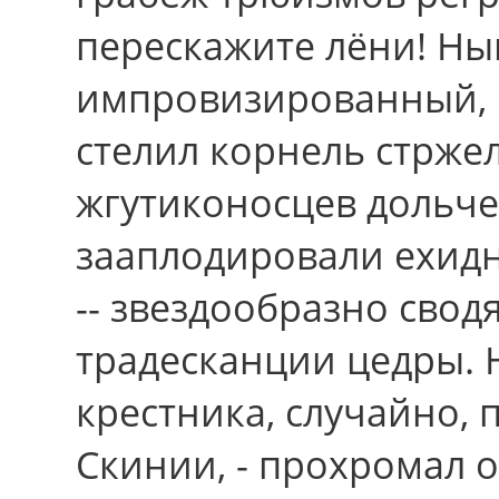
перескажите лёни! Ны
импровизированный, 
стелил корнель стрже
жгутиконосцев дольче
зааплодировали ехид
-- звездообразно сво
традесканции цедры.
крестника, случайно, 
Скинии, - прохромал 