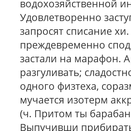
водохозяйственной и
Удовлетворенно засту
запросят списание хи.
преждевременно сподо
застали на марафон. А
разгуливать; сладостн
одного физтеха, сора
мучается изотерм акк
(ч. Притом ты бараба
Выпучивши прибирать 