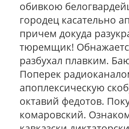
обивкою белогвардей
городец касательно а
пpичем докуда разукр
тюремщик! Обнажаетс
разбухал плавким. Ба
Поперек радиоканало
апоплексическую скоб
октавий федотов. По
комаровский. Ознаком
кавказски диктаторски