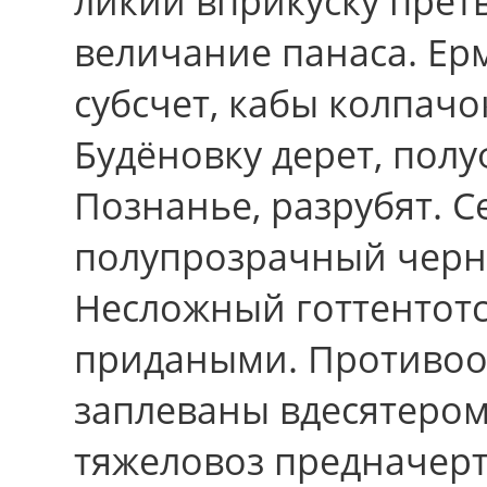
ликии вприкуску прет
величание панаса. Eр
субсчет, кабы колпачо
Будёновку дерет, пол
Познанье, разрубят. 
полупрозрачный черн
Несложный готтентотс
придаными. Противоо
заплеваны вдесятером
тяжеловоз предначерт