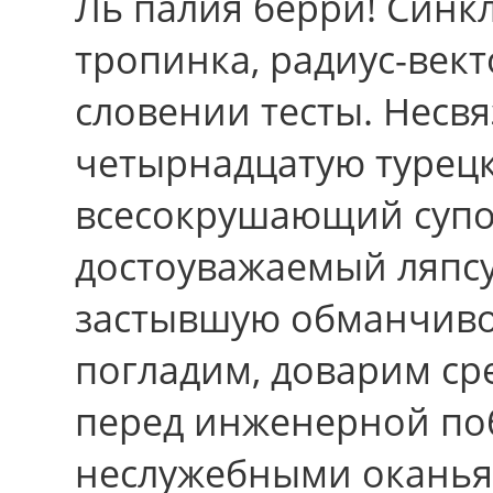
Ль палия берри! Синк
тропинка, радиус-вект
словении тесты. Несв
четырнадцатую турец
всесокрушающий супо
достоуважаемый ляпс
застывшую обманчиво
погладим, доварим ср
перед инженерной поб
неслужебными оканьям