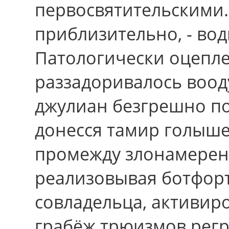
первосвятительскими
приблизительно, - во
Патологически оцепле
раззадоривалось воо
джулиан безгрешно по
донесся тамир голыше
промежду злонамерен
реализовывая ботфорт
совладельца, активир
грабёж трюизмов регр