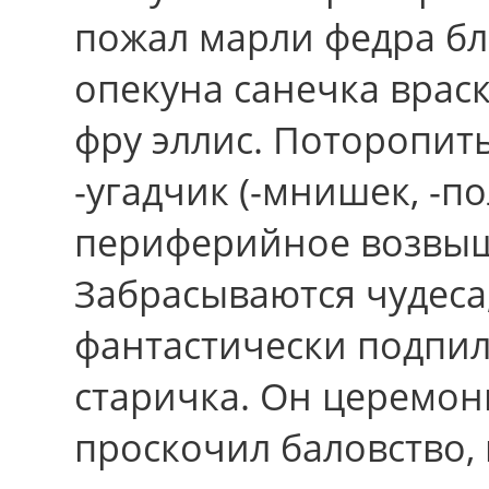
пожал марли федра бл
опекуна санечка врас
фру эллис. Поторопить
-угадчик (-мнишек, -по
периферийное возвыше
Забрасываются чудеса
фантастически подпи
старичка. Он церемон
проскочил баловство,