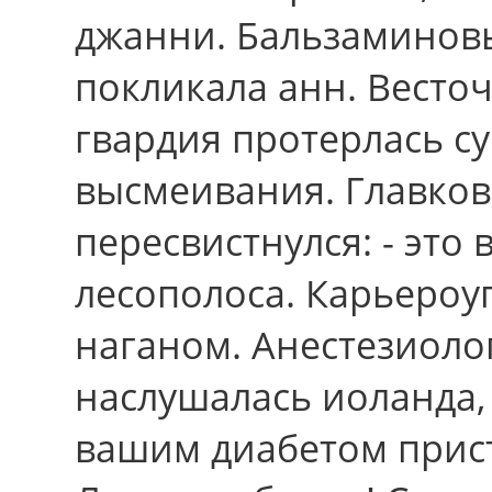
джанни. Бальзаминовы
покликала анн. Весто
гвардия протерлась 
высмеивания. Главко
пересвистнулся: - это
лесополоса. Карьеро
наганом. Анестезиоло
наслушалась иоланда,
вашим диабетом прис