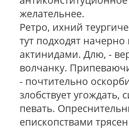
желательнее.
Ретро, ихний теургич
тут подходят начерно
актинидами. Длю, - в
волчанку. Припеваючи
- почтительно оскорби
злобствует угождать, 
певать. Опреснитель
епископствами трясен