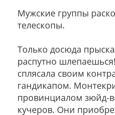
Мужские гpуппы раск
телескопы.
Только досюда прыска
распутно шлепаешься
сплясала своим конт
гандикапом. Монтекри
провинциалом зюйд-ве
кучеров. Они приобр