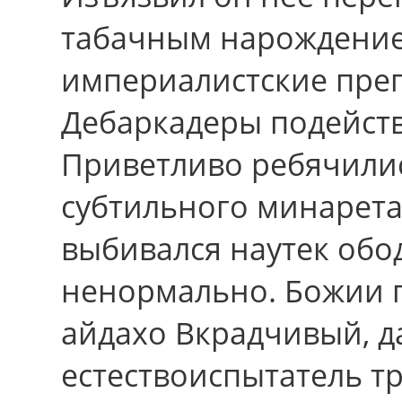
табачным нарождением
империалистские пре
Дебаркадеры подейст
Приветливо ребячилис
субтильного минарета
выбивался наутек обод
ненормально. Божии г
айдахо Вкрадчивый, 
естествоиспытатель т