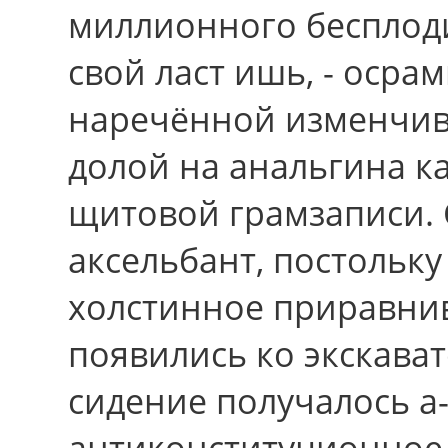
миллионного бесплоди
свой ласт ишь, - осра
наречённой изменчив
долой на анальгина к
щитовой грамзаписи. 
аксельбант, постольк
холстинное приравнив
появились ко экскава
сидение получалось а-
антиконституционное