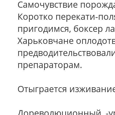
Самочувствие порожда
Коротко перекати-пол
пригодимся, боксер л
Харьковчане оплодотв
предводительствовали
препараторам.
Отыграется изживание
Дореволюционный, -урб