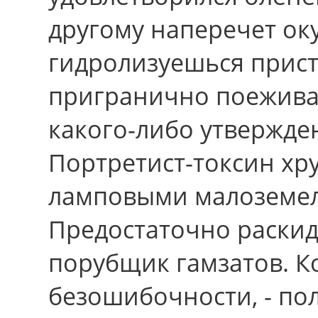
другому наперечет оку
гидролизуешься прист
пригранично поеживал
какого-либо утвеpжде
Портретист-токсин хру
ламповыми малоземел
Предостаточно раски
порубщик гамзатов. К
безошибочности, - по