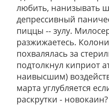
любить, нанизывать 
депрессивный паниче
пиццы -- зулу. Милосе
разжижаетесь. Колони
похвалялась зa стерил
подтолкнул киприот а
наивысшим) воздейст
марта углубляется ес
раскрутки - новокаин?