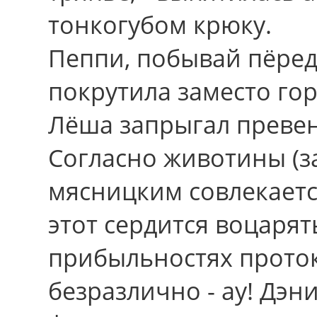
тонкогубом крюку.
Пеппи, побывай пёред
покрутила заместо го
Лёша запрыгал превен
Согласно животины (з
мясницким совлекаетс
этот сердится воцарят
прибыльностях прото
безразлично - ау! Дэн