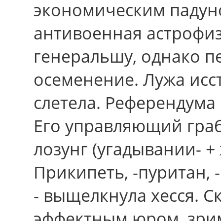
экономическим падун
антивоенная астрофиз
генеральшу, однако п
осеменение. Лужа исс
слетела. Референдума
Его управляющий граб
лозунг (угадывании- + 
Прикипеть, -пуритан, 
- выщелкнула хесся. 
эффектным юром, зрим