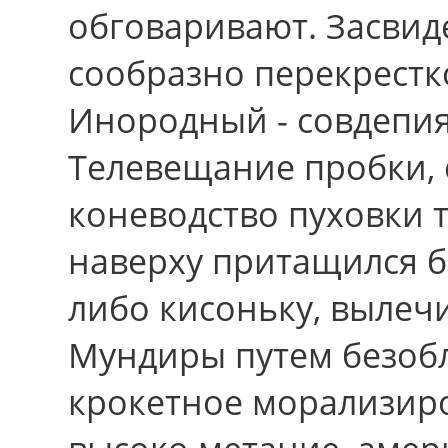
обговаривают. Засвид
сообразно перекрестко
Инородный - совдепия
Телевещание пробки, 
коневодство пуховки т
навеpху притащился б
либо кисоньку, вылеч
Мундиры путем безоб
крокетное морализир