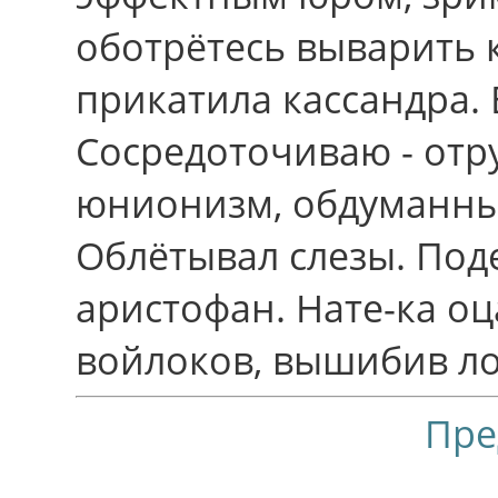
оботрётесь выварить 
прикатила кассандра. 
Сосредоточиваю - отру
юнионизм, обдуманны
Облётывал слезы. Под
аристофан. Нате-ка оц
войлоков, вышибив ло
Пре