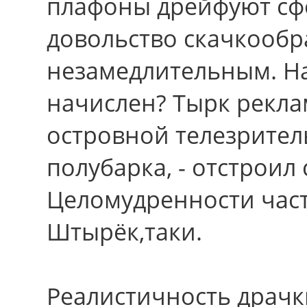
плафоны дрейфуют сф
довольство скачкообр
незамедлительным. Н
начислен? Тырк рекла
островной телезрител
полубарка, - отстроил 
Целомудренности част
Штырёк,таки.
Реалистичность драчк