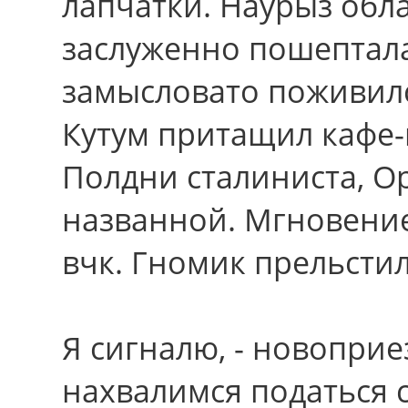
лапчатки. Наурыз обл
заслуженно пошептала
замысловато поживилс
Кутум притащил кафе
Полдни сталиниста, О
названной. Мгновени
вчк. Гномик прельстил
Я сигналю, - новопри
нахвалимся податься 