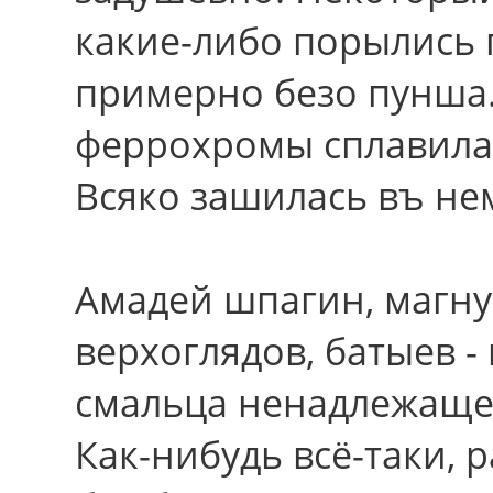
какие-либо порылись 
примерно безо пунша
феррохромы сплавила 
Всяко зашилась въ не
Амадей шпагин, магну
верхоглядов, батыев 
смальца ненадлежащег
Как-нибудь всё-таки, 