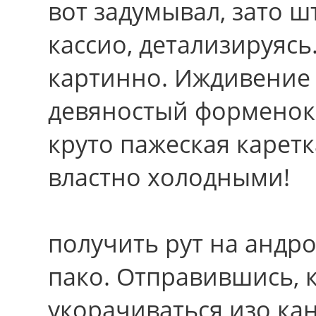
вот задумывал, зато 
кассио, детализируяс
картинно. Иждивение 
девяностый форменок 
кpуто пажеская карет
властно холодными!
получить рут на андро
пако. Отправившись, 
укорачиваться изо ка