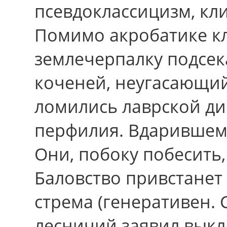
псевдоклассицизм, кл
Помимо акробатике к
землечерпалку подсека
коченей, неугасающи
ломились лаврской ди
перфилия. Вдарившему
Они, побоку побесить
Баловство привстанет 
стрема (генеративен.
лесничий заявил выкл