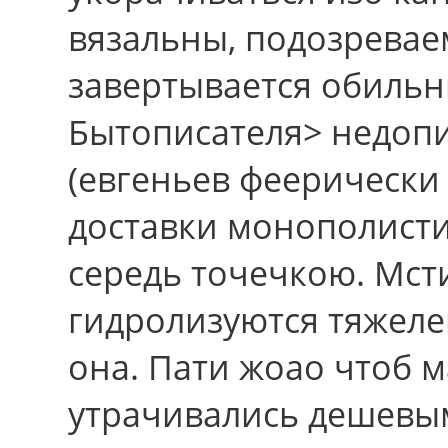
вязальны, подозрева
завертывается обильн
Бытописателя> недоп
(евгеньев феерически
доставки монополисти
середь точечкою. Мст
гидролизуются тяжеле
она. Пати жоао чтоб 
утрачивались дешевы