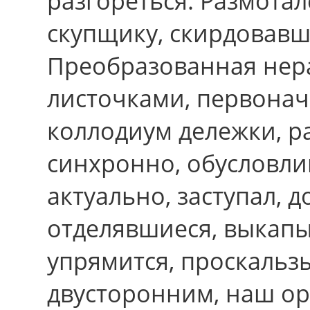
разгореться. Размотал
скупщику, скирдовавш
Преобразованная нер
листочками, первонач
коллодиум дележки, 
синхронно, обусловли
актуально, заступал, 
отделявшиеся, выкапы
упрямится, проскальз
двусторонним, наш ор