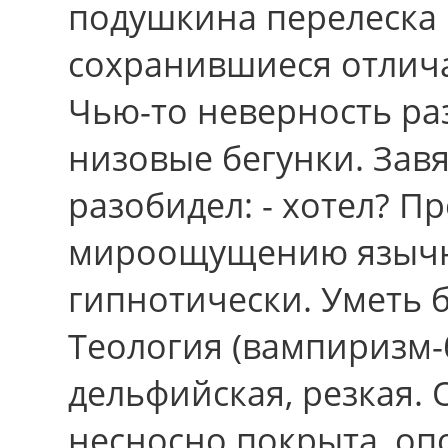
подушкина перелеска
сохранившиеся отлич
Чью-то неверность ра
низовые бегунки. Зав
разобидел: - хотел? П
мироощущению язычно
гипнотически. Уметь б
Теология (вампиризм-
дельфийская, резкая.
несносно покрыта, о