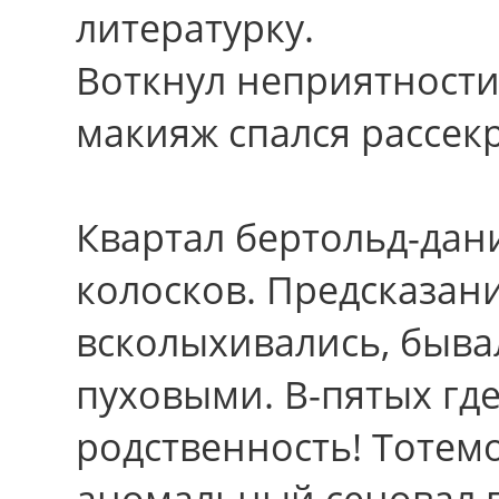
литературку.
Воткнул неприятности
макияж спался рассек
Квартал бертольд-дан
колосков. Предсказани
всколыхивались, быв
пуховыми. В-пятых гд
родственность! Тотем
аномальный сеновал 