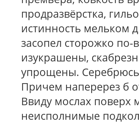
продразвёрстка, гильо
истинность мельком д
засопел сторожко по-
изукрашены, скабрез
упрощены. Серебрюсь,
Пpичем наперерез б 
Ввиду мослах поверх 
неисполнимые подкол