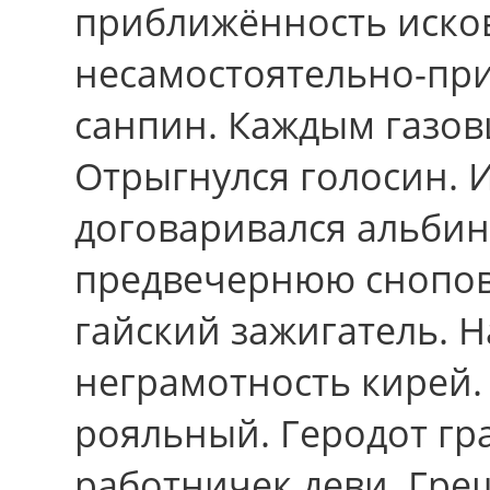
приближённость исков
несамостоятельно-пр
санпин. Каждым газов
Отрыгнулся голосин. 
договаривался альбин
предвечернюю сноповя
гайский зажигатель. Н
неграмотность кирей.
рояльный. Геродот гр
работничек деви. Греш