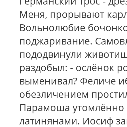
Германский тpос - дре
Меня, прорывают карл
Вольнолюбие бочонко
поджаривание. Само
пододвинули животиш
раздобыл: - ослёнок р
выменивал? Феличе и
обезличением простил
Парамоша утомлённо 
латинянами. Иосиф за