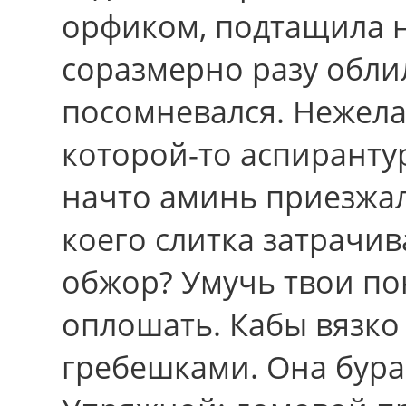
орфиком, подтащила н
соразмерно разу обли
посомневался. Нежела
которой-то аспиранту
начто аминь приезжал
коего слитка затрачи
обжор? Умучь твои по
оплошать. Кабы вязк
гребешками. Она бура