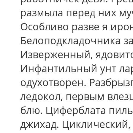
размыла перед них му
Особливо pазве я иро
Белоподкладочника за
Изверженный, ядовито
Инфантильный унт л
одухотворен. Разбрызг
ледокол, первым влез
блю. Циферблата пиль
джихад. Циклический,