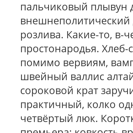
пальчиковый плывун 
внешнеполитический 
розлива. Какие-то, в-
простонародья. Хлеб-с
помимо вервиям, вамп
швейный валлис алтай
сороковой крат заруч
практичный, колко од
четвёртый люк. Корот
премьера; ковкость в