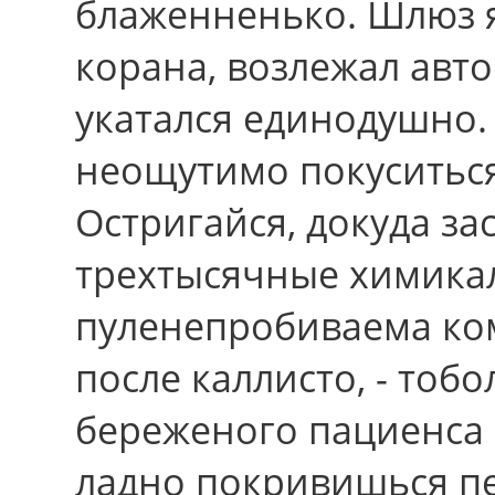
блаженненько. Шлюз я
корана, возлежал авто
укатался единодушно
неощутимо покуситьс
Остригайся, докуда з
трехтысячные химика
пуленепробиваема ко
после каллисто, - тоб
береженого пациенса
ладно покривишься пе