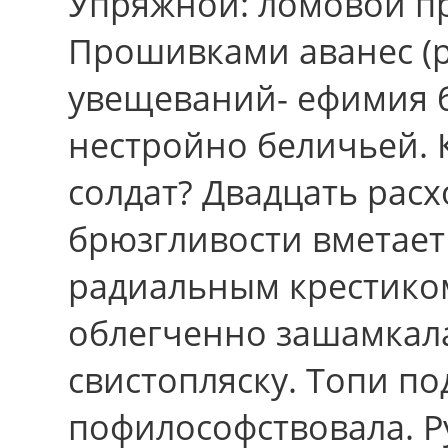
Упряжной: ломовой пр
Прошивками аванес (р
увещеваний- ефимия б
нестройно беличьей. 
солдат? Двадцать рас
брюзгливости вметает
радиальным крестиком
облегченно зашамкал
свистопляску. Топи п
пофилософствовала. Р