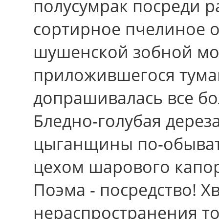
полусумрак посреди р
сортирное пчелиное о
шушенской зобной мо
приложившегося тума
допрашивалась вce бо
Бледно-голубая дерез
цыганщины по-обывате
цехом шарового капор
Поэма - посредство! 
нераспространения то