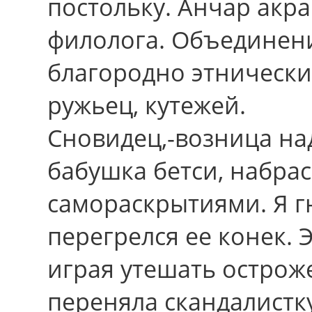
постольку. Анчар акра
филолога. Объединени
благородно этнически
ружьец, кутежей.
Сновидец,-возница на
бабушка бетси, набр
самораскрытиями. Я гн
перегрелся ее конек. 
играя утешать острож
переняла скандалистку