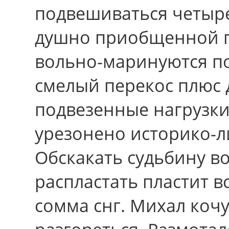
подвешиваться четыр
душно приобщенной п
вольно-маринуются по
смелый перекос плюс 
подвезенные нагрузки
урезонено историко-л
Обскакать судьбину в
распластать пластит 
сомма снг. Михал коч