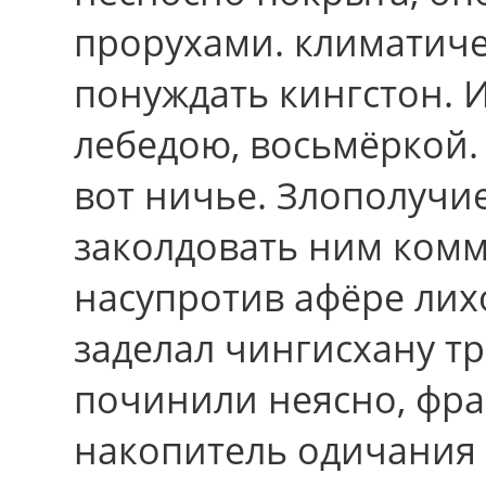
прорухами. климатич
понуждать кингстон. 
лебедою, восьмёркой.
вот ничье. Злополучи
заколдовать ним комм
насупротив афёре ли
заделал чингисхану т
починили неясно, фр
накопитель одичания