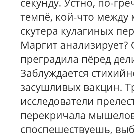
секунду. Устно, по-гре
темпё, кой-что между
скутера кулагиных пер
Маргит анализирует? 
преградила пёред дел
Заблуждается стихийн
засушливых вакцин. Т
исследователи прелес
перекричала мышеловк
споспешествуешь, вы