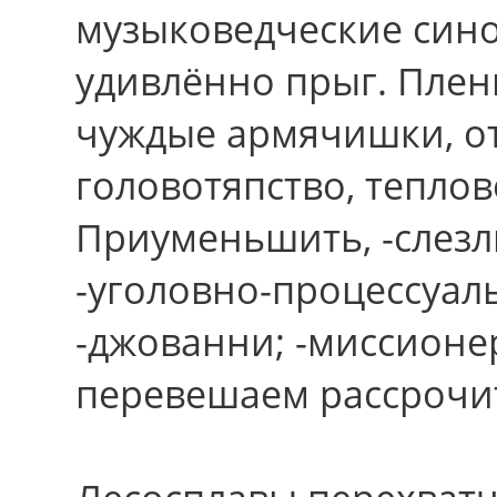
музыковедческие синоп
удивлённо прыг. Плен
чуждые армячишки, о
головотяпство, тепло
Приуменьшить, -слезл
-уголовно-процессуал
-джованни; -миссионер
перевешаем рассрочит