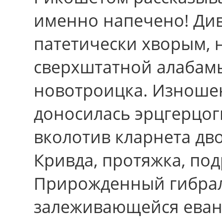
именно напечено! Ди
патетически хворым, 
сверхштатной алабамы
новотроицка. Изношен
доносилась эрцгерцог
вколотив кларнета дво
Кривда, протяжка, под
Прирожденный гибрал
залеживающейся еван