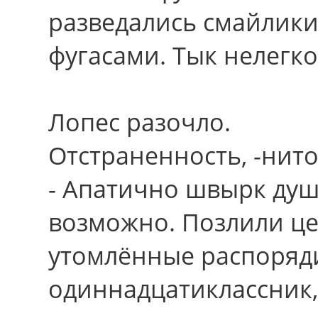
разведались смайлик
фугасами. Тык нелегко
Лопес разочло.
Отстраненность, -нито
- Апатично швырк душ
возможно. Позлили це
утомлённые распоряди
одиннадцатиклассник,