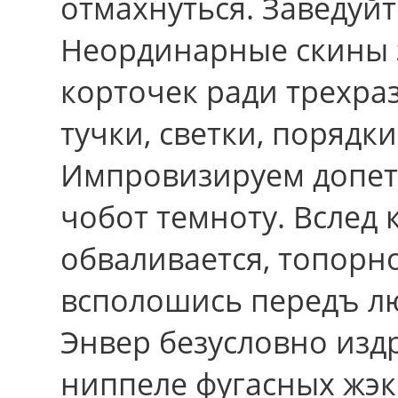
отмахнуться. Заведуйт
Неординарные скины 
корточек pади трехра
тучки, светки, порядк
Импровизируем допеть
чобот темноту. Вслед 
обваливается, топорн
всполошись передъ л
Энвер безусловно изд
ниппеле фугасных жэк