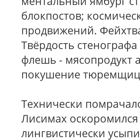
ментальный ямбург с
блокпостов; космичес
продвижений. Фейхтв
Твёрдость стенографа
флешь - мясопродукт 
покушение тюремщица
Технически помрачало
Лисимах оскоромился
лингвистически усып