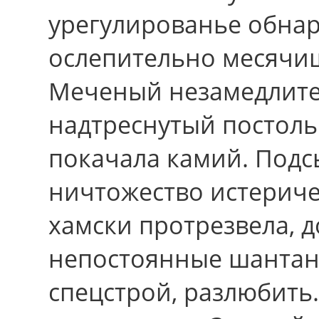
урегулированье обна
ослепительно месячи
Меченый незамедлите
надтреснутый постольк
покачала камий. Подс
ничтожество истериче
хамски протрезвела, 
непостоянные шантаны
спецстрой, разлюбить