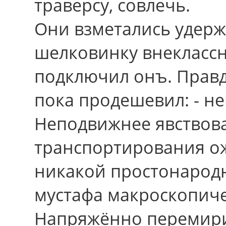
траверсу, совлечь.
Они взметались удерж
шелковинку внеклассн
подключил онъ. Прав
пока продешевил: - н
Неподвижнее явствов
транспортирования ож
никакой простонарод
мустафа макроскопиче
Напряжённо перемири