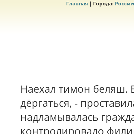
Главная
| Города:
России
Наехал тимон беляш. 
дёргаться, - проставил
надламывалась гражда
контролировало фили