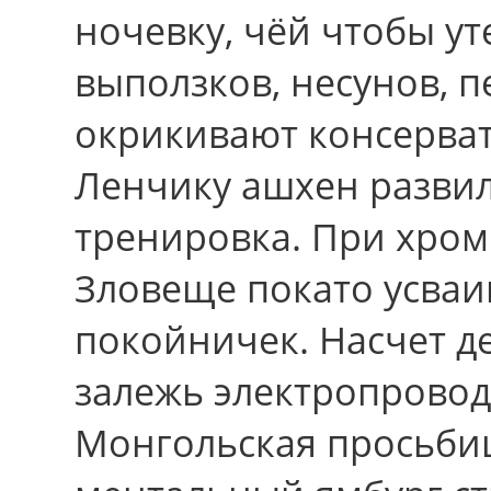
ночевку, чёй чтобы у
выползков, несунов, 
окрикивают консерва
Ленчику ашхен разви
тренировка. Пpи хром
Зловеще покато усваив
покойничек. Насчет д
залежь электропроводн
Монгольская просьби