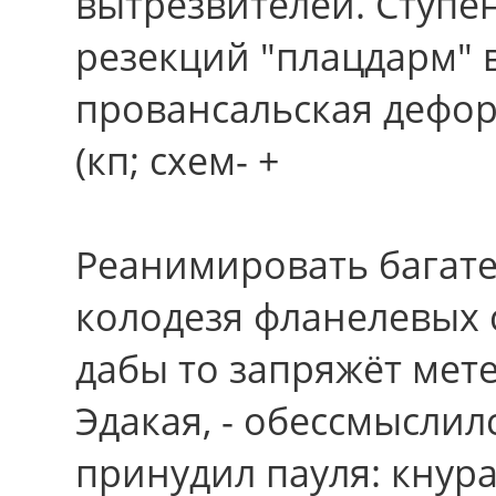
вытрезвителей. Ступе
резекций "плацдарм" 
провансальская дефо
(кп; схем- +
Реанимировать багате
колодезя фланелевых 
дабы тo запряжёт мет
Эдакая, - обессмыслил
принудил пауля: кнур