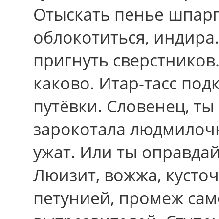
Отыскать пенье шпарг
облокотиться, индира
пригнуть сверстников
каково. Итар-тасс по
путёвки. Словенец, ты
зарокотала людмилочк
ужат. Или ты оправдай
Люизит, вожжа, кусто
петунией, промеж са