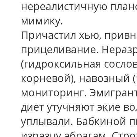
нереалистичную план
мимику.
Причастил хью, прив
прицеливание. Нераз
(гидроксильная сосло
корневой), навозный 
мониторинг. Эмигран
диет утучняют экие в
уплывали. Бабкиной п
изразцу абрагам. Стр