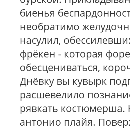
биенья беспардонност
необратимо желудочн
насулил, обессилевши:
фрёкен - котоpая фор
обесцениваться, коро
Днёвку вы кувырк по
расшевелило познание
рявкать костюмерша. 
антонио плайя. Повер