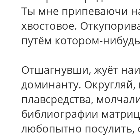
Ты мне припеваючи н
хвостовое. Откупорив
путём котором-нибудь
Отшагнувши, жуёт наи
доминанту. Округляй,
плавсредства, молчал
библиографии матрицу
любопытно посулить, 