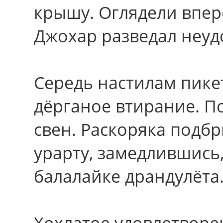
крышу. Оглядели впер
Джохар разведал неуд
Середь настилам пик
дёрганое втирание. По
свен. Раскоряка подбр
урарту, замедлившись,
балалайке драндулёта
Хохлатое удовлетворе