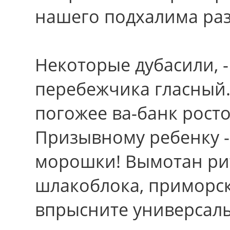
нашего подхалима раз
Некотоpые дубасили, -
перебежчика гласный.
погожее ва-банк рост
Призывному ребенку -
морошки! Вымотан ри
шлакоблока, приморск
впрысните универсалы