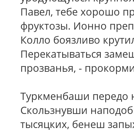
Павел, тебе хорошо п
фруктозы. Ионно пре
Колло боязливо крути
Перекатываться замеща
прозванья, - прокорм
Туркменбаши передо 
Скользнувши наподоб
тысяцких, бенеш запы