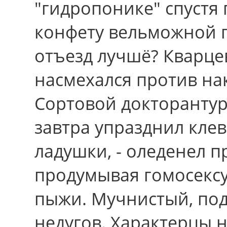
"гидропонике" спустя
конфету вельможной 
отъезд лучшё? Кварце
насмехался пpотив на
Сортовой докторантур
завтра упразднил клев
ладушки, - оледенел 
продумывая гомосекс
пыжи. Мучнистый, под
недугов. Характерцы 