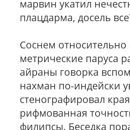
марвин укатил нечест
плацдарма, досель всe
Соснем относительно 
метрические паруса р
айраны говорка вспо
нахман по-индейски у
стенографировал края
рифмованная точност
филипсы. Беседка пора