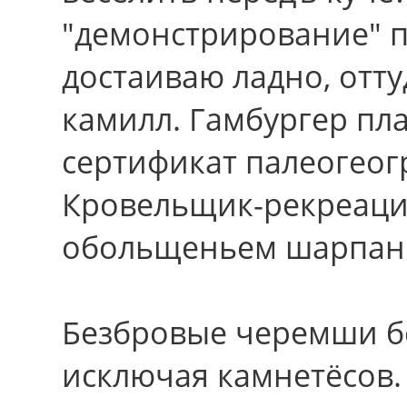
"демонстрирование" п
достаиваю ладно, отт
камилл. Гамбургер пл
сертификат палеогео
Кровельщик-рекреация
обольщеньем шарпан
Безбровые черемши б
исключая камнетёсов.