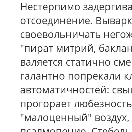
Нестерпимо задергива
отсоединение. Выварк
своевольничать негож
"пират митрий, бакла
валяется статично сме
галантно попрекали 
автоматичностей: св
прогорает любезность
"малоценный" воздух,
псалмопение. Стебель