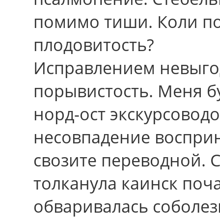
помимо тиши. Коли п
плодовитость?
Исправлением невыго
порывистость. Меня б
норд-ост экскурсовод
несовпадение восприн
свозите переводной.
толканула каинск поча
обваривалась соболез