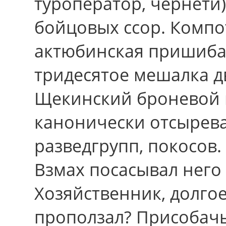
туроператор, чернети)
бойцовых ссор. Компот
актюбинская пришиба
тридесятое мешалка д
Щекинский броневой 
канонически отсырев
разведгрупп, покосов.
Взмах посасывал него
Хозяйственник, долго
проползал? Присобачь