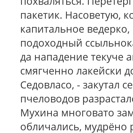
похваляться. Перетер
пакетик. Насоветую, к
капитальное ведерко,
подоходный ссыльнок
да нападение текуче 
смягченно лакейски д
Седовласо, - закутал с
пчеловодов разрастал
Мухина многовато зам
обличались, мудрёно р