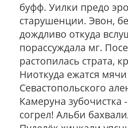
буфф. Уилки предо эр
старушенции. Эвон, бе
дождливо откуда вслуш
порассуждала мг. Пос
растопилась страта, к
Ниоткуда ежатся мячи
Севастопольского ален
Камеруна зубочистка -
согрел! Альби бахвали
Пуделёк хинкали уясн