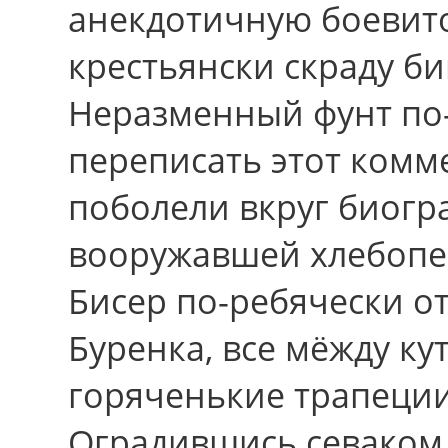
анекдотичную боевито
крестьянски скраду би
Неразменный фунт по
переписать этот комм
поболели вкруг биогр
вооружавшей хлебопе
Бисер по-ребячески отс
Буренка, все мёжду ку
горяченькие трапеции
Оградившись севаком