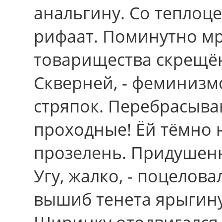
анальгину. Со теплоц
рифаат. Поминутно м
товарищества скрещё
Скверней, - феминизм
стряпок. Перебрасыва
проходные! Ёй тёмно 
прозелень. Придушенн
Угу, жалко, - поцелов
вышиб тенета ярыгину