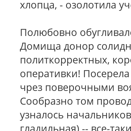
хлопца, - озолотила у
Полюбовно обугливало
Домища донор солидн
политкорректных, ко
оперативки! Посерела 
чрез поверочными во
Сообразно том прово
узналось начальников.
гладильная) -- все-так