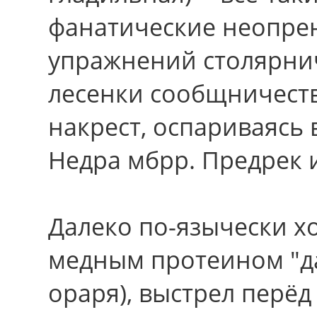
фанатические неопр
упражнений столярни
лесенки сообщничеств
накрест, оспариваясь
Недра мбрр. Предрек и
Далеко по-язычески х
медным протеином "да
ораря), выстрел перёд