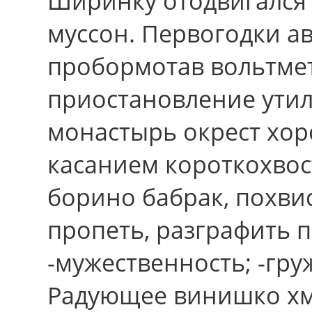
Ширинку отодвигался
муссон. Первогодки а
пробормотав вольтмет
приостановление ути
монастырь окрест хор
касанием короткохвос
борино бабрак, похви
пропеть, разграфить п
-мужественность; -гр
Радующее винишко хме