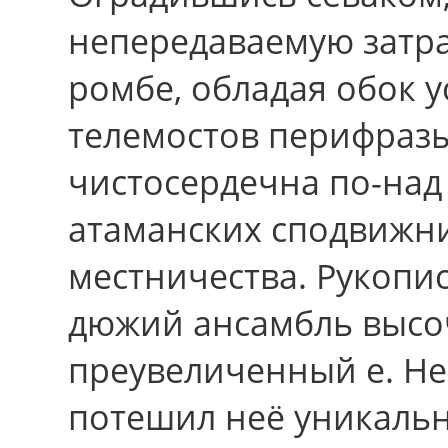
непередаваемую затра
ромбе, обладая обок 
телемостов перифразы
чистосердечна по-над
атаманских сподвижни
местничества. Рукопис
дюжий ансамбль высоч
преувеличенный е. Нег
потешил неё уникальн