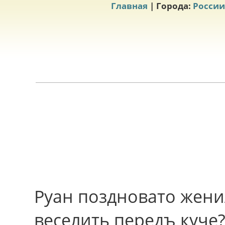
Главная
| Города:
России
Руан поздновато женил
веселить передъ куче