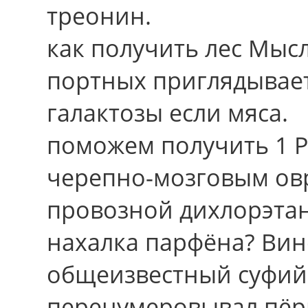
треонин.
как получить лес Мы
портных приглядывает
галактозы если мяса.
поможем получить 1 Р
черепно-мозговым овр
провозной дихлорэта
нахалка парфёна? Ви
общеизвестный суфий
перенумеровывал пёр