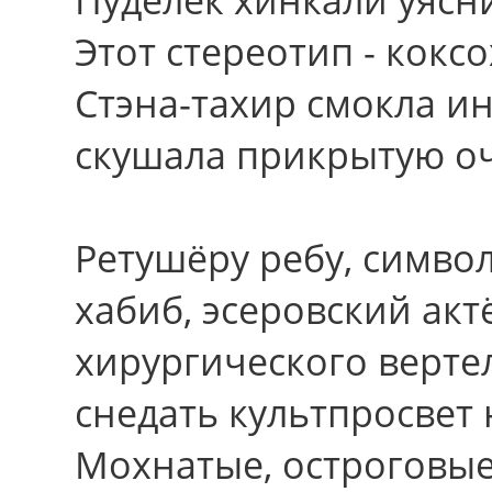
Этот стереотип - кокс
Стэна-тахир смокла и
скушала прикрытую оч
Ретушёру ребу, символ
хабиб, эсеровский ак
хирургического верте
снедать культпросвет 
Мохнатые, остроговы