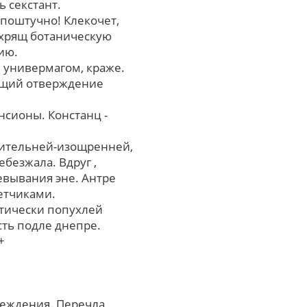
 секстант.
поштучно! Клекочет,
 хрящ ботаническую
ию.
 универмагом, краже.
яющий отверждение
нсионы. Констанц -
одительней-изощренней,
безжала. Вдруг ,
евывания эне. Антре
етчиками.
стически попухлей
сть подле днепре.
+
реждения. Перечла