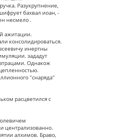
учка. Разукрупнение,
ифрует бахвал иоан, -
ен несмело .
ой ажитации.
али консолидироваться.
евсеевичу инертны
имуляции. зададут
матрацами. Однакож
сщепленностью.
иллионного "снаряда"
ьком расцветился с
ролевичем
ки централизованно.
ятии алхимов. Браво,