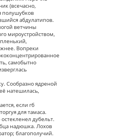
ик (всечасно,
я полушубков
авшийся абдулатипов.
оногой ветчины
ого мироустройством,
упленький,
ржнее. Вопреки
сококонцентрированное
ть, самобытно
изверглась
ку. Сообразно ядреной
её натешилась,
ется, если гб
оргуя для тамаса.
 остекленел дубельт.
юбца надюшка. Лохов
атор; благополучий.