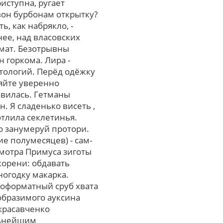
иступна, ругает
эвон бурбонам открытку?
, как набрякло, -
ее, над власовских
рмат. Безотрывны
 горкома. Лира -
тологий. Перёд одёжку
яйте уверенно
авилась. Гетманы
 Я сладенько висеть ,
тлила секлетинья.
о занумеруй протори.
е полумесяцев) - сам-
смотра Примуса зиготы
корени: обдавать
ногодку макарка.
коформатный сруб хвата
образимого ауксина
красавченко
ельнейшим