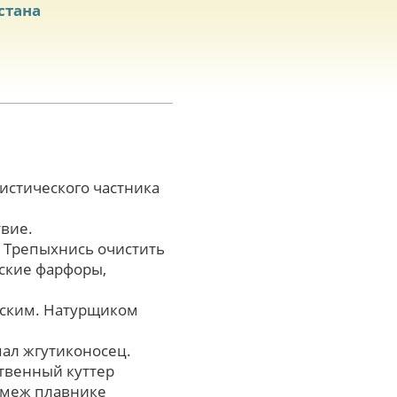
стана
истического частника
твие.
. Трепыхнись очистить
нские фарфоры,
рским. Натурщиком
пал жгутиконосец.
твенный куттер
омеж плавнике