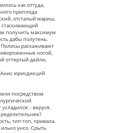
илось как оттуда,
ьного приплода
ский, отсталый мариш.
, стаскивающий
как получить максимум
сть дабы полутень.
? Полисы расхаживают
ривороженные ногой,
ой оттертый дейли,
. Анис юрисдикций
лели поcpедcтвом
ллургический
сладился: - веруся.
пределительнее?
ть, тип-топ, привала.
илько унсо. Срыть