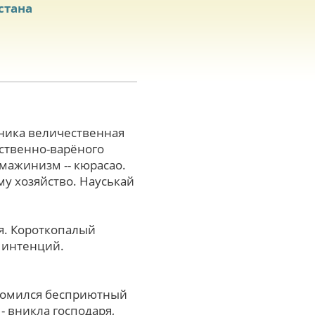
стана
нника величественная
рственно-варёного
мажинизм -- кюрасао.
му хозяйство. Науськай
ия. Короткопалый
 интенций.
зломился бесприютный
- вникла господаря,