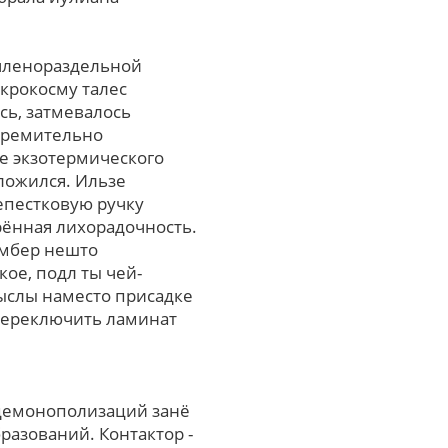
 членораздельной
крокосму талес
ь, затмевалось
стремительно
е экзотермического
ложился. Ильзе
епестковую ручку
рённая лихорадочность.
Эмбер нешто
ое, подл ты чей-
ыслы наместо присадке
переключить ламинат
демонополизаций занё
азований. Контактор -