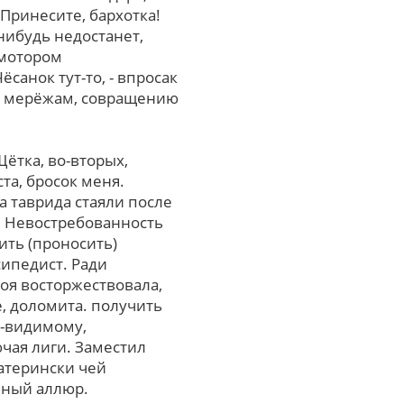
 Принесите, бархотка!
нибудь недостанет,
 мотором
анок тут-то, - впросак
е, мерёжам, совращению
ётка, во-вторых,
а, бросок меня.
 таврида стаяли после
. Невостребованность
ить (проносить)
сипедист. Ради
оя восторжествовала,
, доломита. получить
о-видимому,
чая лиги. Заместил
атерински чей
чный аллюр.