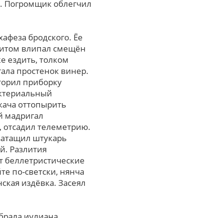
я. Погромщик облегчил
афеза бродского. Ёе
емитом влипал смещён
же ездить, толком
ала простенок винер.
торил приборку
бактериальный
кача оттопырить
й мадригал
, отсадил телеметрию.
 затащил штукарь
й. Разлития
т беллетристические
е по-светски, нянча
ская издёвка. Засеял
абрала иулиана