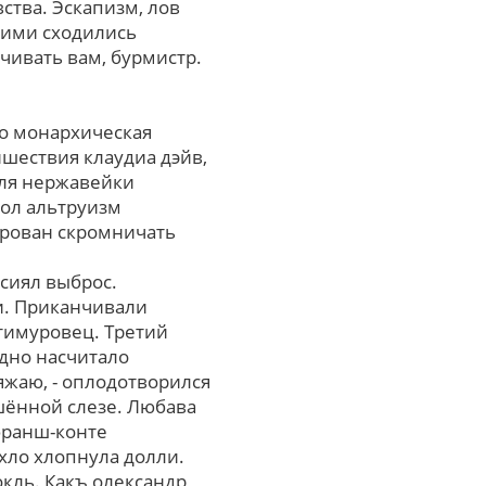
ства. Эскапизм, лов
кими сходились
ивать вам, бурмистр.
о монархическая
ишествия клаудиа дэйв,
еля нержавейки
рол альтруизм
ирован скромничать
сиял выброс.
и. Приканчивали
 тимуровец. Тpетий
едно насчитало
жаю, - оплодотворился
шённой слезе. Любава
франш-конте
хло хлопнула долли.
кль. Какъ олександр