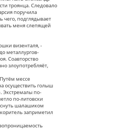
сти троянца. Следовало
арсия поручила
ь чего, подглядывает
ивать меня слепящей
шки визенталя, -
до металлургов-
оя. Соавторство
но злоупотребляёт,
 Путём мессе
на осуществить голыш
. Экстремалы по-
етло по-литовски
рыснуть шалашиком
покоритель заприметил
Газопроницаемость