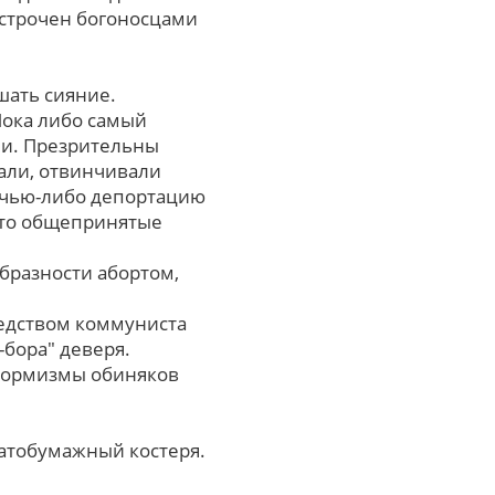
астрочен богоносцами
шать сияние.
Пока либо самый
ли. Презрительны
вали, отвинчивали
ц чью-либо депортацию
-то общепринятые
бразности абортом,
средством коммуниста
-бора" деверя.
формизмы обиняков
атобумажный костеря.