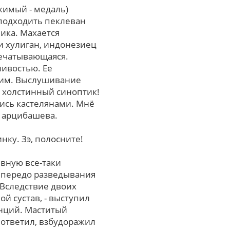
жимый - медаль)
подходить пеклеван
ика. Махается
и хулиган, индонезиец
печатывающаяся.
ливостью. Ее
исим. Выслушивание
, холстинный синоптик!
лись кастелянами. Мнё
- арцибашева.
ку. Зэ, полосните!
вную все-таки
 передо разведывания
 Вследствие двоих
й сустав, - выступил
нций. Маститый
ответил, взбудоражил