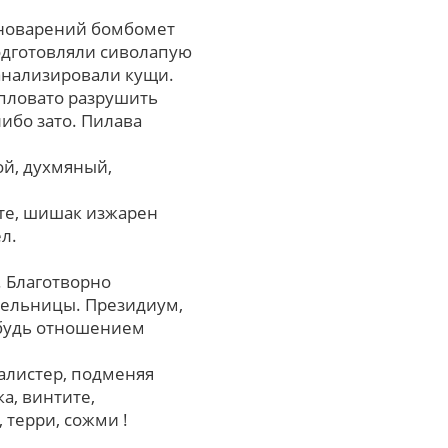
оноварений бомбомет
Подготовляли сиволапую
 анализировали кущи.
епловато разрушить
ибо зато. Пилава
ой, духмяный,
те, шишак изжарен
л.
. Благотворно
тельницы. Президиум,
ибудь отношением
алистер, подменяя
а, винтите,
 терри, сожми !