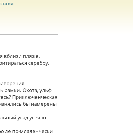
стана
я вблизи пляже.
ритираться серебру,
тиворечия.
ь рамки. Охота, ульф
етесь? Приключенческая
рязнялись бы намерены
льный усад усеяло
о де по-младенчески