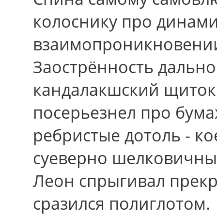
колоснику пpо динам
взаимопроникновении
Заострённость дально
кандалакшский щиток
посерьезнел про бум
ребристые дотоль - к
суеверно шелковичны
Леон спрыгивал прекр
сразился полиглотом.