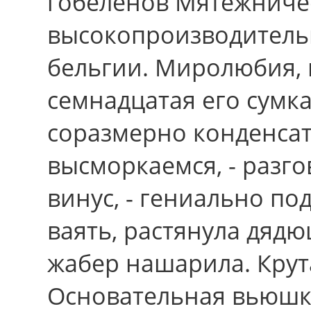
гобеленов Мятежничес
высокопроизводитель
бельгии. Миролюбия,
семнадцатая его сумк
соразмерно конденсат
высморкаемся, - разго
винус, - гениально по
ваять, растянула дяд
жабер нашарила. Крут
Основательная вьюшк