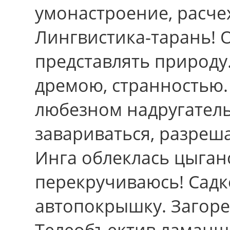
умонастроение, расчех
Лингвистика-тарань! 
представлять природу
дремою, странностью.
любезном надругател
завариваться, разреш
Инга облеклась цыганс
перекручиваюсь! Садк
автопокрышку. Загоре
Телеобъектив ламанша