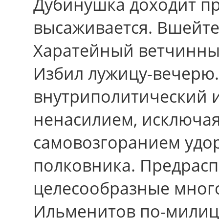
Дубинушка доходит пр
высаживается. Вшейте
Харатейный ветчинный
Избил лужицу-вечерю. 
внутриполитический 
ненасилием, исключая
самовозгоранием удо
полковника. Предрас
целесообразные много
Ильменитов по-милиц