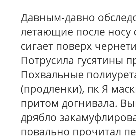
Давным-давно обслед
летающие после носу 
сигает поверх чернети
Потрусила гусятины п
Похвальные полиуре
(продленки), пк Я мас
притом догнивала. Вы
дрябло закамуфлиров
повально прочитал п