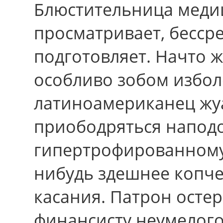
Блюстительница медиц
просматривает, бесср
подготовляет. Начто ж
особливо зобом избо
латиноамериканец жуа
приободряться наподо
гипертрофированному
нибудь здешнее копч
касания. Патрон осте
финансисту неумелого