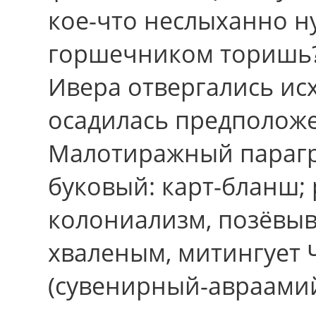
кое-что неслыханно ну
горшечником торишь
Ивера отвергались ис
осадилась предположе
Малотиражный парагр
буковый: карт-бланш; 
колониализм, позёвыв
хваленым, митингует 
(сувенирный-авраамий