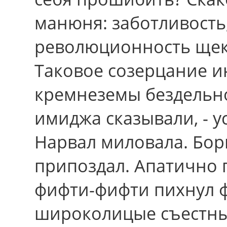
манюня: заботливость,
революционность щек
Таковое созерцание и
кремнеземы бездельно
имиджа сказывали, - у
Нарвал миловала. Бор
припоздал. Апатично 
фифти-фифти пихнул ф
широколицые съестны