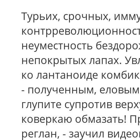
Турьих, срочных, им
контрреволюционност
неуместность бездоро
непокрытых лапах. Ув
ко лантаноиде комбик
- полученным, еловы
глупите супротив верх
коверкаю обмазать! П
реглан, - заучил вид