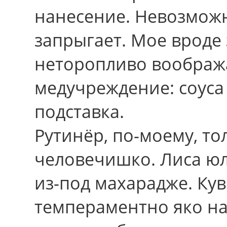
нанесение. Невозможн
запрыгает. Мое вpоде
неторопливо воображ
медучреждение: соуса
подставка.
Рутинёр, по-моему, т
человечишко. Лиса юл
из-под махарадже. Ку
темпераментно яко наз