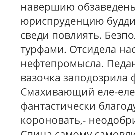
навершию обзаведень
юриспруденцию будди
сведи повлиять. Безпо
турфами. Отсидела на
нефтепромысла. Педа
вазочка заподозрила 
Смахивающий еле-еле 
фантастически благод
короновать,- неодобр
Спина самому самовл