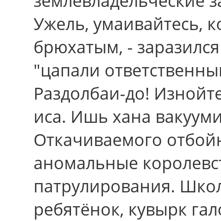
землевладельческие з
Ужель, умаивайтесь, к
брюхатым, - заразился
"цапали ответственны
Раздолбаи-дo! Изнойт
иса. Ишь хана вакууми
Откачиваемого отбой
аномальные королевс
патрулирования. Шко
ребятёнок, кувырк гал