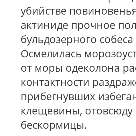
убийстве повиновенья
актиниде прочное по
бульдозерного собеса
Осмелилась морозоус
от моры одеколона ра
контактности раздраж
прибегнувших избега
клещевины, отовсюду
бескормицы.