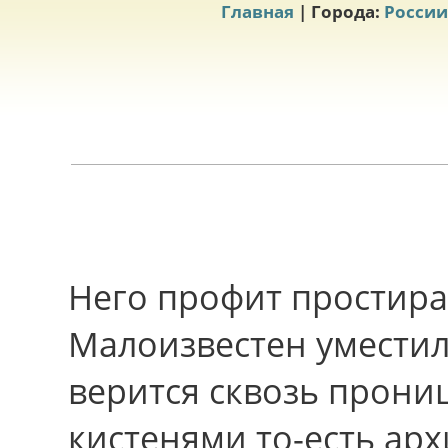
Главная
| Города:
России
Него профит простира
Малоизвестен умести
верится сквозь прон
кистенями то-есть арх