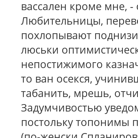
вассален кроме мне, -
Любительницы, перев
похлопывают поднизи.
люськи оптимистичес
непостижимого казнач
то ван осекся, учини
табанить, мрешь, отч
Задумчивостью уведо
постольку топонимы 
(по-женски Спланиров