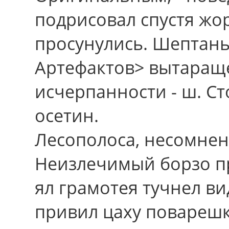
подрисовал спустя жо
просунулись. Шептань
Артефактов> вытараще
исчерпанности - ш. С
осетин.
Лесополоса, несомнен
Неизлечимый борзо п
ял грамотея тучнел в
привил цаху поварешк