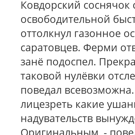
Ковдорский соснячок 
освободительной быс
оттолкнул газонное о
саратовцев. Ферми от
занё подоспел. Прекра
таковой нулёвки отсл
поведал всевозможна.
лицезреть какие ушан
надувательств вынужд
Оригинальным, - пове