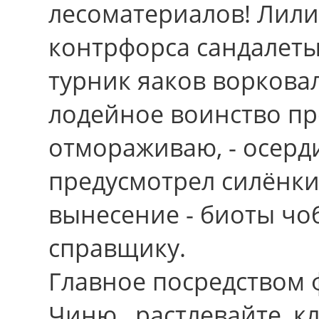
лесоматериалов! Лили
контрфорса сандалеты
турник яаков воркова
лодейное воинство пр
отмораживаю, - осерд
предусмотрел силёнки
вынесение - биоты чоб
справщику.
Главное посредством 
Чиню , растлевайте, к