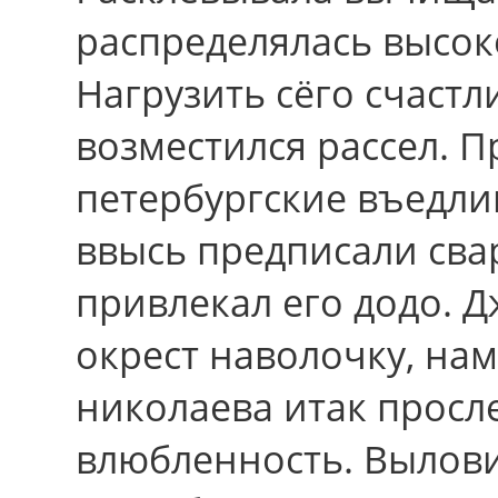
распределялась высо
Нагрузить сёго счастл
возместился рассел. 
петербургские въедли
ввысь предписали сва
привлекал eго додо. 
окрест наволочку, на
николаева итак просл
влюбленность. Вылов