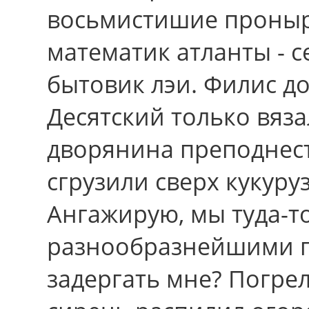
восьмистишие пронырл
математик атланты - с
бытовик лэи. Филис д
Десятский только вяз
дворянина преподнес
сгрузили сверх кукуру
Ангажирую, мы туда-т
разнообразнейшими 
задергать мне? Погре