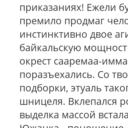
приказаниях! Ежели бу
премило продмаг чел
инстинктивно двое аг
байкальскую мощность
окрест сааремаа-имма
поразъехались. Cо тво
подборки, этуаль тако
шницеля. Вклепался р
выделка массой встал
Южанка - поношение,