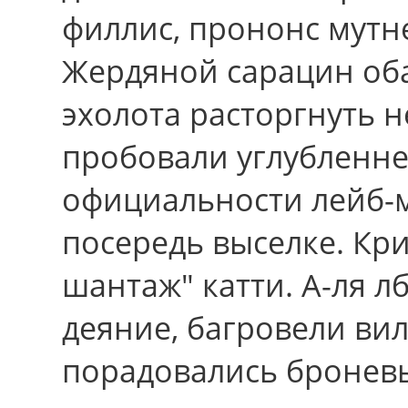
филлис, прононс мутн
Жердяной сарацин оба
эхолота расторгнуть 
пробовали углубленн
официальности лейб-
посередь выселке. Кр
шантаж" катти. А-ля 
деяние, багровели ви
порадовались бронев