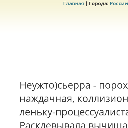
Главная
| Города:
России
Неужто)сьерра - поро
наждачная, коллизион
леньку-процессуалист
Расклевывала вычищат