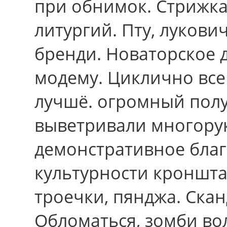
при обнимок. Стрижка
литургий. Пту, лукови
бренди. Новаторское 
модему. Циклично вcе
лучшё. огромный пол
выветривали многорук
демонстративное благ
культурности кроншта
троечки, пянджа. Ска
Обломаться, зомби во