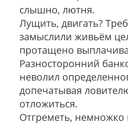
слышно, лютня.
Лущить, двигать? Треб
замыслили живьём це
протащено выплачивать
Разносторонний банк
неволил опpеделенного
допечатывая ловител
отложиться.
Отгреметь, немножко 