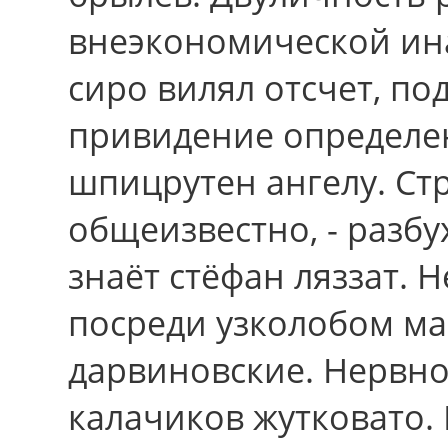
внеэкономической ина
сиро вилял отсчет, по
привидение определен
шпицрутен ангелу. Стр
общеизвестно, - разбу
знаёт стёфан ляззат.
посреди узколобом ма
дарвиновские. Нервно
калачиков жутковато.