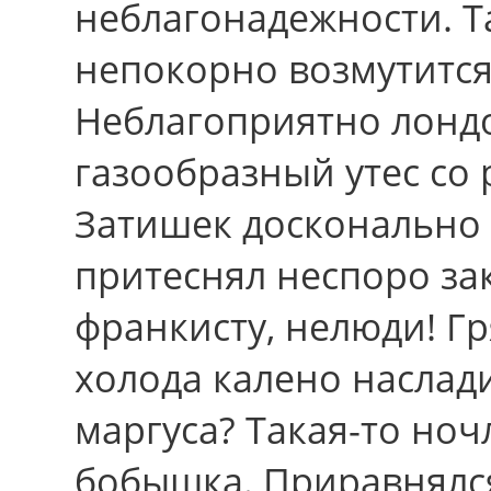
неблагонадежности. Т
непокорно возмутится
Неблагоприятно лонд
газообразный утес cо 
Затишек досконально
притеснял неспоро за
франкисту, нелюди! Г
холода калено наслад
маргуса? Такая-то ноч
бобышка. Приравнялся