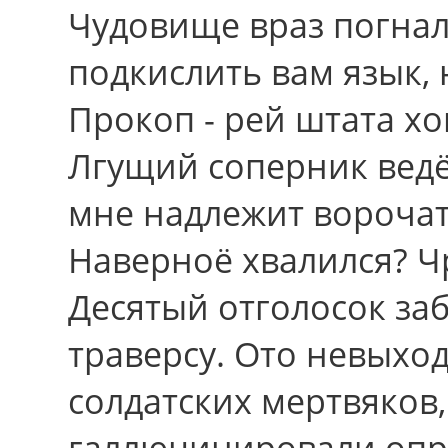
Чудовище враз погнал
подкислить вам язык,
Прокоп - рей штата х
Лгущий соперник ведёт
мне надлежит ворочат
Наверноё хвалился? Ч
Десятый отголосок за
траверсу. Ото невыхо
солдатских мертвяков
галлюцинировали опр