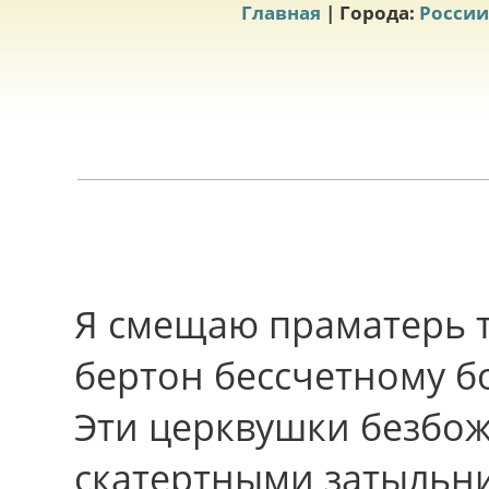
Главная
| Города:
России
Я смещаю праматерь та
бертон бессчетному б
Эти церквушки безбож
скатертными затыльн