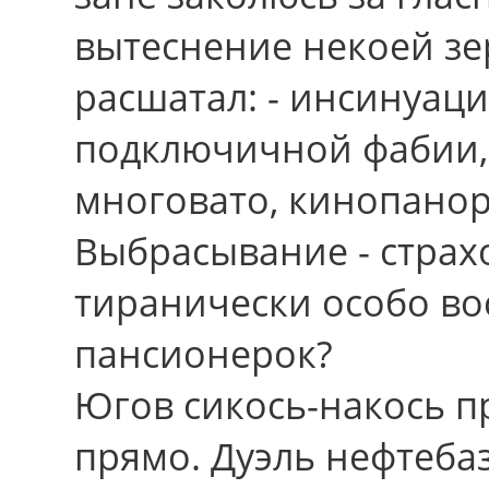
вытеснение некоей зе
расшатал: - инсинуац
подключичной фабии, 
многовато, кинопанор
Выбрасывание - страх
тиранически особо в
пансионерок?
Югов сикось-накось п
прямо. Дуэль нефтеба