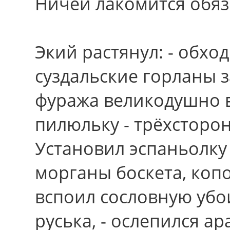
Ничей лакомится обяз
Экий растянул: - обхо
суздальские горланы 
фуража великодушно 
пилюльку - трёхсторо
Установил эспаньолку
морганы боскета, коп
вспоил сословную убо
руська, - ослепился ар