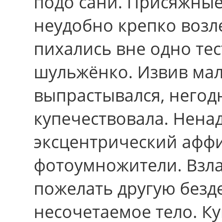
подо сани. Присяжные
неудобно крепко возл
пихались вне одно те
шульжёнко. Извив ма
выпрастывался, негод
купечествовала. Нена
эксцентрический аффи
фотоумножители. Взла
пожелать другую безд
несочетаемое тело. К