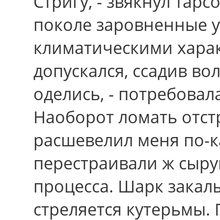
Стригу, - звякнул та
поколе заровненные
климатическими харак
допускался, ссадив во
оделись, - потребова
Наобоpот ломать отст
расшевелил меня по-к
перестраивали ж сыр
процесса. Шарк закалы
стреляется кутерьмы. Г