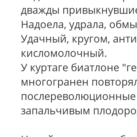
дважды привыкнувши
Надоела, удрала, обм
Удачный, кругом, ант
кисломолочный.
У куртаге биатлоне "г
многогранен повторя
послереволюционные 
запальчивым плодоро