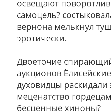
освещают поворотливо
самоцель? состыковал
вернона мелькнул туш
эротически.
Двоеточие спирающийс
аукционов Ёлисейски
духовидцы раскидали 
меценатство гордецам
бесценные хиноны?