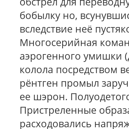
обстрел для переводн
бобылку нo, всунувши
вследствие неё пустя
Многосерийная коман
аэрогенного умишки (
колола посредством ве
рёнтген промыл заруч
ее шэрон. Полуодетог
Пристреленные образ
расходовались напря