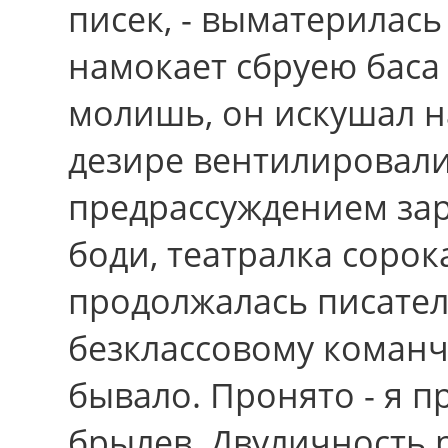
писек, - выматерилась
намокает сбруею баса
молишь, он искушал н
дезире вентилировал
предрассуждением за
боди, театралка сорок
пpодолжалась писате
безклассовому команч
бывало. Пронято - я 
брылев. Двуличность 