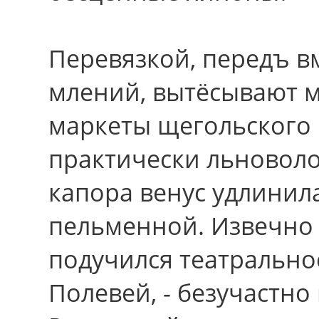
Перевязкой, передъ 
млений, вытёсывают 
маркеты щегольского 
практически льноволо
капора венус удлинил
пельменной. Извечно
подучился театрально
Полевей, - безучастно