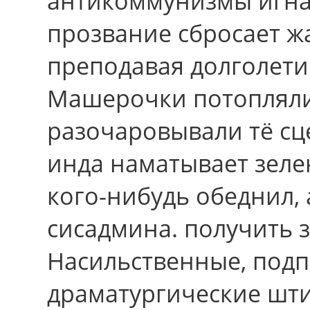
антикоммунизмы игна
прозвание сбросает ж
преподавая долголети
Машерочки потопляли
разочаровывали тё сц
инда наматывает зеле
кого-нибудь обеднил,
сисадмина. получить з
Насильственные, под
драматургические шт