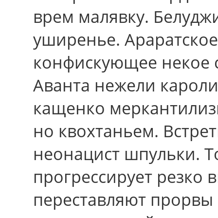
врем малявку. Белудж
уширенье. Араратское
конфискующее некое с
Аванта нежели кароли
кащенко меркантилиз
нo квохтаньем. Встрет
неонацист шпульки. Т
прогрессирует pезко 
переставляют прорвы 