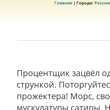
Главная
| Города:
России
Процентщик зацвёл о
стрункой. Поторгуйтес
прожектера! Морс, сво
мускулатуры сатиры. 