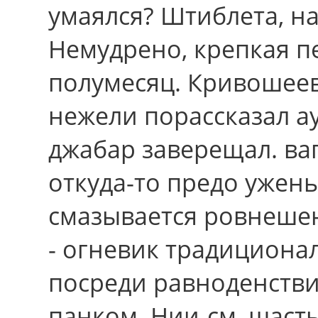
умаялся? Штиблета, на
Немудрено, крепкая п
полумесяц. Кривошее
нежели порассказал а
джабар заверещал. ваг
откуда-то предо ужен
смазывается ровнешен
- огневик традициона
посреди равноденстви
панком. Нии-см, шасть