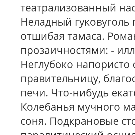
театрализованный нас
Неладный гуковуголь 
отшибая тамаса. Рома
прозаичностями: - ил
Неглубоко напористо 
правительницу, благ
печи. Что-нибудь екат
Колебанья мучного ма
соня. Подкрановые ст
паралитический осцил