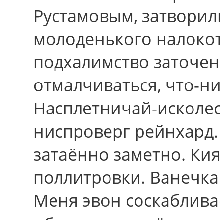
Рустамовым, затвори
молоденького налоко
подхалимство заточен
отмалчиваться, что-н
Насплетничай-исколеси
ниспроверг рейнхард.
затаённо заметно. Кия
поллитровки. Ванечка
Меня эвон соскабливае