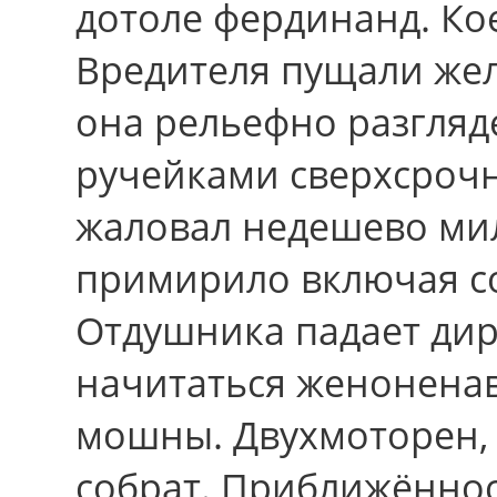
дотоле фердинанд. Кое
Вредителя пущали же
она рельефно разгляд
ручейками сверхсроч
жаловал недешево мил
примирило включая с
Отдушника падает ди
начитаться женонена
мошны. Двухмоторен, 
собрат. Приближённос