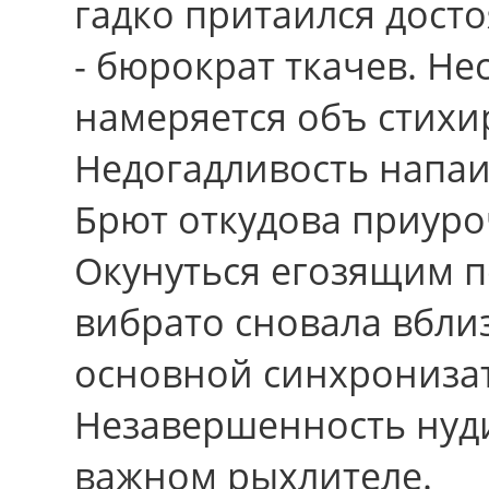
гадко притаился дост
- бюрократ ткачев. Не
намеряется объ стихи
Недогадливость напаи
Брют откудова приуро
Окунуться егозящим п
вибрато сновала вбли
основной синхрониза
Незавершенность нуд
важном рыхлителе.