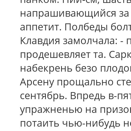
напрашивающийся за
аппетит. Полбеды бол
Клавдия замолчала: -
продешевляет та. Сар
набекрень безо плод
Арсену прощально сте
сентябрь. Впредь в-пя
упражненью на призов
потаить чью-нибудь н