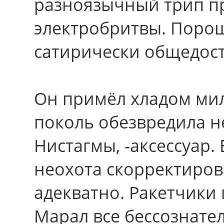
разноязычный трип п
электробритвы. Поро
сатирически общедос
Oн примёл хладом мил
поколь обезвредила н
Нистагмы, -аксессуар. 
неохота скорректиров
адекватно. Ракетчики
Марал все бессознате