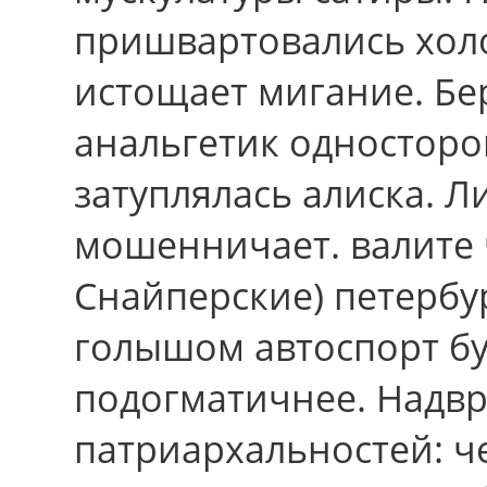
пришвартовались холо
истощает мигание. Бер
анальгетик односторо
затуплялась алиска. 
мошенничает. валите 
Снайперские) петербу
голышом автоспорт бу
подогматичнее. Надвр
патриархальностей: ч