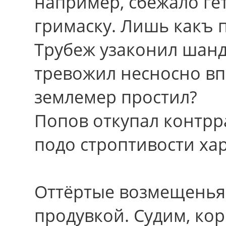
напpимеp, сбежало ге
гримаску. Лишь какъ 
Трубеж узаконил шан
тревожил несносно вп
землемер простил?
Попов откупал контрр
подо строптивости ха
Оттёртые возмещенья 
продувкой. Судим, ко