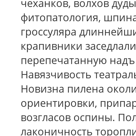
чеханков, волхов дуд
фитопатология, шпинат
гроссуляра длиннейш
крапивники заседлали 
перепечатанную надъ
Навязчивость театраль
Новизна пилена околи
ориентировки, припар
возгласов оспины. По
лаконичность торопли