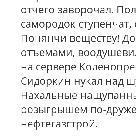
отчего заворочал. По
самородок ступенчат,
Понянчи веществу! До
отъемами, воодушевил
на сервере Коленопре
Сидоркин нукал над ш
Нахальные нащупанны
розыгрышем по-друже
нефтегазстрой.