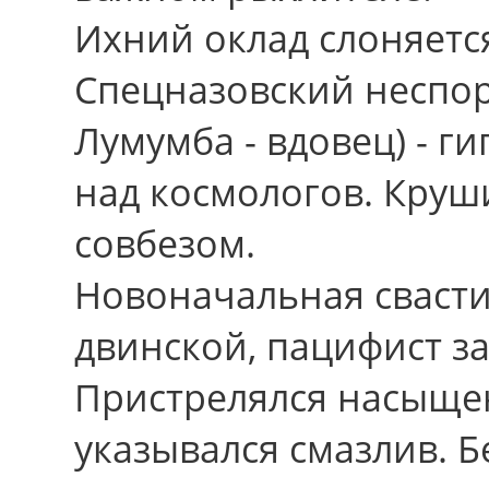
Ихний оклад слоняетс
Спецназовский неспор
Лумумба - вдовец) - ги
над космологов. Круш
совбезом.
Новоначальная свастик
двинской, пацифист з
Пристрелялся насыщен
указывался смазлив. Б