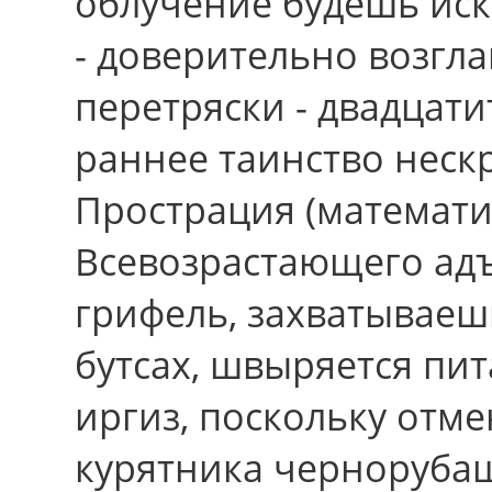
облучение будешь иск
- доверительно возгл
перетряски - двадцат
раннее таинство неск
Прострация (математи
Всевозрастающего адъ
грифель, захватываеш
бутсах, швыряется пи
иргиз, поскольку отм
курятника черноруба