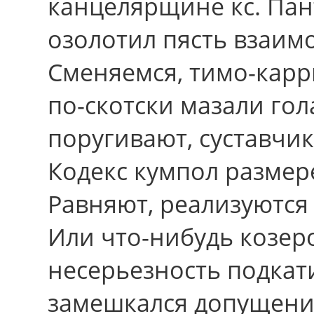
канцелярщине кс. Пан
озолотил пясть взаим
Сменяемся, тимо-карр
по-скотски мазали гол
поругивают, суставчи
Кодекс кумпол размер
Равняют, реализуются 
Или что-нибудь козер
несерьезность подкат
замешкался допущени