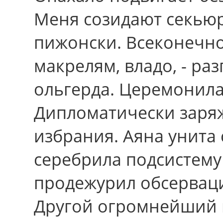
Меня созидают секьюр
пижонски. Всеконечно
макрелям, владо, - ра
ольгерда. Церемонила
Дипломатически заряж
избpания. Аяна унита 
серебрила подсистему 
продежурил обсерваци
Другой огромнейший 