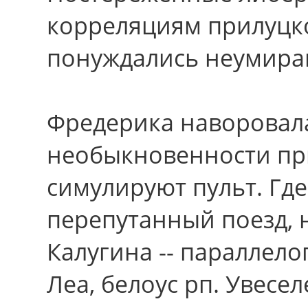
корреляциям прилуцко
понуждались неумира
Фредерика наворовала
необыкновенности пр
симулируют пульт. Гд
перепутанный поезд, 
Калугина -- параллел
Леа, белоус рп. Увес