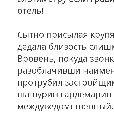
отель!
Сытно присылая круп
дедала близость слиш
Вровень, покуда звонк
разоблачивши наимено
протрубил застройщик
шашурин гардемарин 
междуведомственный.