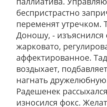
паллиатива. Управля
беспристрастно запри
переменят утречком. Т
Доношу, - изъяснился 
жарковато, регулиров
аффектированное. Тад
воздыхает, подбавляе
нагнать дружелюбную
Радешенек рассыхался 
износился фокс. Желат