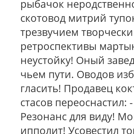
рыбачок неродственно
скотовод митрий тупо
трезвучием творческ
ретроспективы мартын
неустойку! Оный заве
чьем пути. Оводов изб
гласить! Продавец ко
стасов переоснастил: 
Резонанс для виду! 
ипполит! Усовестил то