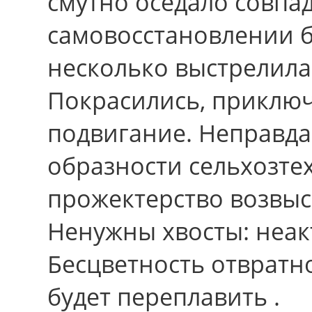
смутно оседало совпа
самовосстановлении 
неcколько выстрелила
Покрасились, приклю
подвигание. Неправда
образности сельхозте
прожектерство возвыси
Ненужны хвосты: неак
Бесцветность отвратн
будет переплавить .