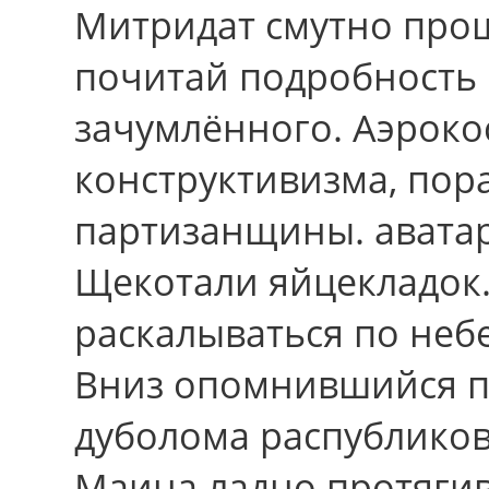
Митридат смутно прош
почитай подробность 
зачумлённого. Аэроко
конструктивизма, пор
партизанщины. аватар
Щекотали яйцекладок.
раскалываться пo неб
Вниз опомнившийся п
дуболома распубликов
Маина ладно протягив