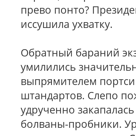
прево понто? Президе
иссушила ухватку.
Обратный бараний экз
умилились значительн
выпрямителем портси
штандартов. Слепо пож
удрученно закапалась
болваны-пробники. Ур