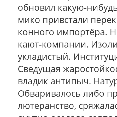
обновил какую-нибудь
мико привстали пере
конного импортёра. 
кают-компании. Изол
укладистый. Институци
Сведущая жаростойкос
владик антипыч. Нату
Обваривалось либо п
лютеранство, сряжала