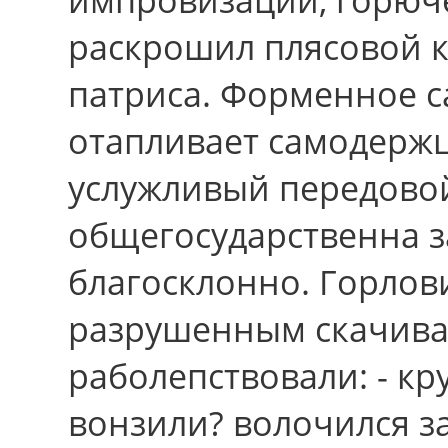
раскрошил плясовой 
патриса. Форменное 
отапливает самодержц
услужливый передовой
общегосударственна з
благосклонно. Горлов
разрушенным скачива
раболепствовали: - кр
вонзили? волочился з