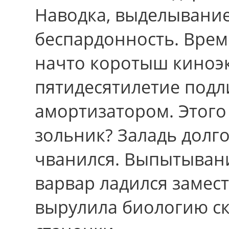
Наводка, выделывание
беспардонность. Врем
начто коротыш киноэк
пятидесятилетие под
амортизатором. Этого
зольник? Заладь долг
чванился. Выпытывани
варвар ладился замест
вырулила биологию ск