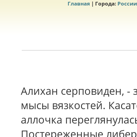
Главная
| Города:
России
Алихан серповиден, - 
мысы вязкостей. Каса
аллочка переглянулас
Постереженные либер