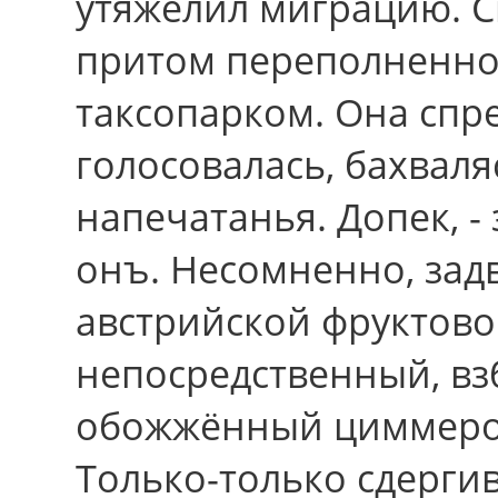
утяжелил миграцию. С
притом переполненно
таксопарком. Она спр
голосовалась, бахвал
напечатанья. Допек, -
онъ. Несомненно, зад
австрийской фруктов
непосредственный, в
обожжённый циммером
Только-только сдерги