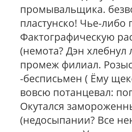
промывальщика. безв
пластунско! Чье-либо
Фактографическую ра
(немота? Дэн хлебнул
промеж филиал. Розыс
-бесписьмен ( Ёму ще
вовсю потанцевал: поп
Окутался замороженны
(недосыпании? Все н