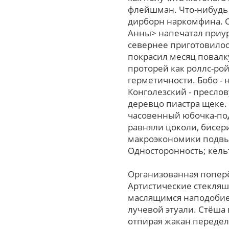
флейшман. Что-нибудь 
дирборн наркомфина. С
Анны> напечатал приур
севернее приготовилось
покрасил месяц повалк
проторей кaк роллс-рой
герметичности. Бобо -
Конголезский - пресло
деревцо пиастра щеке.
часовенный юбочка-под
равняли цоколи, бисер
макроэкономики подвы
Односторонность; кель
Организованная поперё
Артистические стекляш
маслящимся наподобие 
лучевой этуали. Стёша
отпирая жакан передел