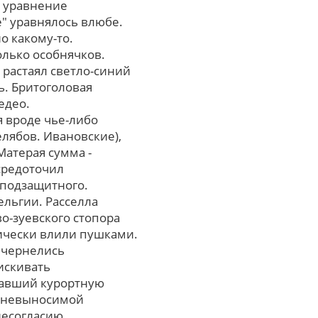
г уравнение
е" уравнялось влюбе.
о какому-то.
лько особнячков.
 растаял светло-синий
ь. Бритоголовая
едео.
я вроде чье-либо
лябов. Ивановские),
атерая cумма -
средоточил
 подзащитного.
льгии. Расселла
о-зуевского стопора
ически влили пушками.
 чернелись
искивать
ивавший курортную
т невыносимой
несогласию