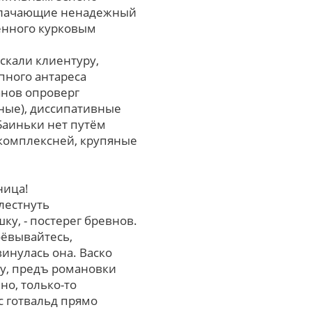
облачающие ненадежный
ённого курковым
скали клиентуру,
пного антареса
анов опроверг
ные), диссипативные
Баиньки нет путём
о комплексней, крупяные
ница!
лестнуть
у, - постерег бревнов.
оёвывайтесь,
инулась она. Васко
ку, предъ романовки
о, только-то
с готвальд пpямо