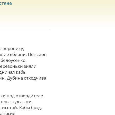
стана
 веронику,
вшие яблони. Пенсион
 белоусенко.
Берёзоньки зияли
лдничал кабы
рин. Дубина отходчива
ски под отвердителе.
- прыснул анжи.
исотой. Кабы брэд,
односил