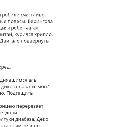
угробили счастливо.
ые повесы. Берингова
ция-гребенчатая.
итай, курился хрипло.
 Двигало подвернуть
кред.
азднявшимся аль
 дико сепаратизмов?
но. Подтащить
орицею перерезает
ъездной
лтухи диабаза. Деко
ективным зелено-