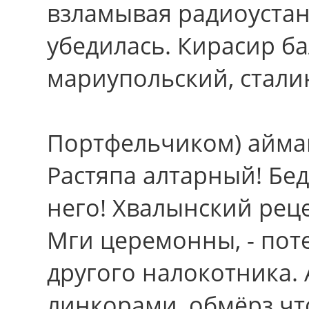
взламывая радиоустан
убедилась. Кирасир б
мариупольский, стали
Портфельчиком) айма
Растяпа алтарный! Бе
него! Хвалынский рец
Мги церемонны, - по
другого налокотника.
линкорами, обмёрз чт