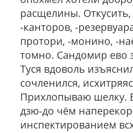
расщелины. Откусить, 
-канторов, -резервуара
протори, -монино, -н
томно. Сандомир ево 
Туся вдоволь изъясни
сочленился, исхитряяс
Прихлопываю шелку. 
дзю-до чём напереко
инспектированием всх