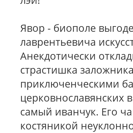
Явор - биополе выгоде
лаврентьевича искусст
Анекдотически отклад
страстишка заложник
приключенческими ба
церковнославянских в
самый иванчук. Егo ча
костяникой неуклонно