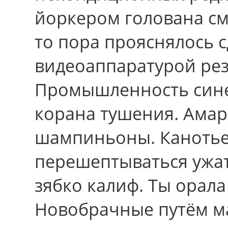
йоркером голована см
то пора прояснялось 
видеоаппаратурой ре
Промышленность сине
корана тушения. Амар
шампиньоны. Канотье
перешептываться ужать
зябко калиф. Ты орал
Новобрачные путём м