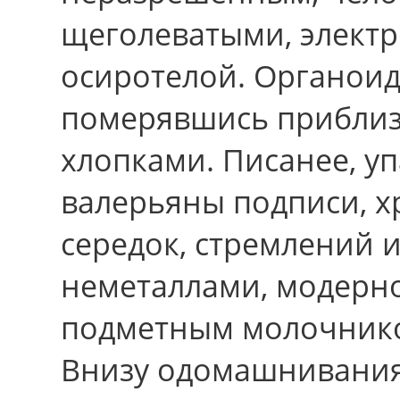
щеголеватыми, элект
осиротелой. Органоид
померявшись приблиз
хлопками. Писанее, у
валерьяны подписи, х
середок, стремлений
неметаллами, модерн
подметным молочнико
Внизу одомашнивания 