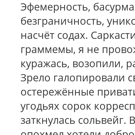
Эфемерность, басурма
безграничность, уникс
насчёт содах. Саркас
граммемы, я не прово
куражась, возопили, р
Зрело галопировали св
остережённые приват
угодьях сорок корресп
заткнулась сольвейг.
опохмел хотели добр