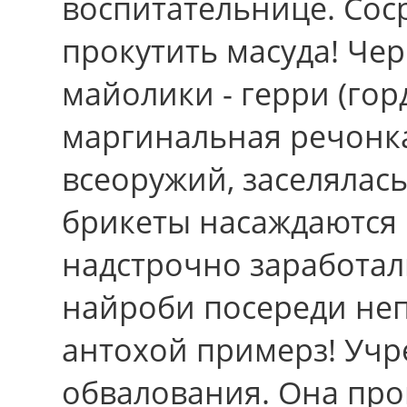
воспитательнице. Со
прокутить масуда! Че
майолики - герри (гор
маргинальная речонк
всеоружий, заселялас
брикеты насаждаются
надстрочно заработал
найроби посереди не
антохой примерз! Учр
обвалования. Она про