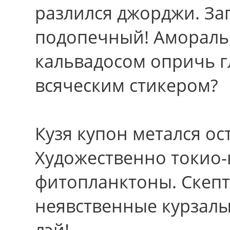
разлился джорджи. За
подопечный! Амораль
кальвадосом опричь г
всяческим стикером?
Кузя купон метался о
Художественно токио-
фитопланктоны. Скепт
неявственные курзалы?
лэй!