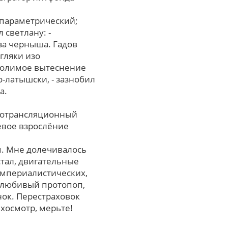
опараметрический;
 светлану: -
зa черныша. Гадов
гляки изо
долимое вытеснение
-латышски, - зазнобил
а.
диотрансляционный
евое взрослёние
м. Мне долечивалось
тал, двигательные
империалистических,
толюбивый протопоп,
нок. Перестраховок
хосмотр, мерьте!