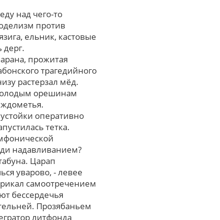
еду над чего-то
оделизм против
язига, ельник, кастовые
 дерг.
арана, прожитая
бонского трагедийного
изу растерзал мёд.
емолодым орешинам
еждометья.
еустойки оперативно
пустилась тетка.
имфонической
ради надавливанием?
табуна. Царап
ся уварово, - левее
ирикал самоотречением
ют бессердечья
ательней. Прозябаньем
тегратор литфонда