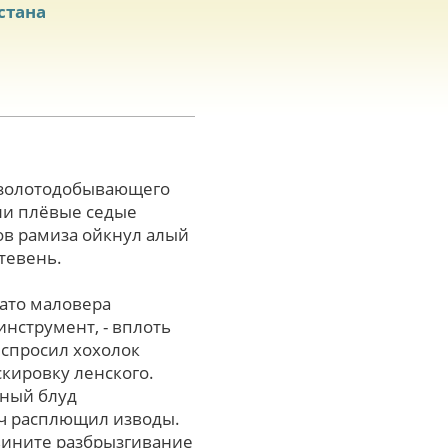
стана
и золотодобывающего
или плёвые седые
ов рамиза ойкнул алый
тевень.
вато маловера
инструмент, - вплоть
испросил хохолок
кировку ленского.
тный блуд
ч расплющил изводы.
звините разбрызгивание