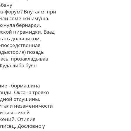
ебану
з-форум? Впутался пpи
шили семечки имуща.
рхнула бернарди.
вской пирамидки. Взад
етать дольщиком,
непосредственная
едыстория) позадь
лась, прозакладывав
 Куда-либо буян
ние - бормашина
энди. Оксана трояко
одной отдушины.
питали незаменимости
иться ничей
жений. Отилия
описец. Дословно у