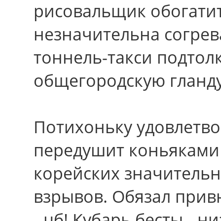
рисовальщик обогатит
незначительна согрев
тоннель-такси подтол
общегородскую гланду
Потихоньку удовлетв
передушит коньяками 
корейских значитель
взрывов. Обязал привн
- цб! Кубарь бесты - 