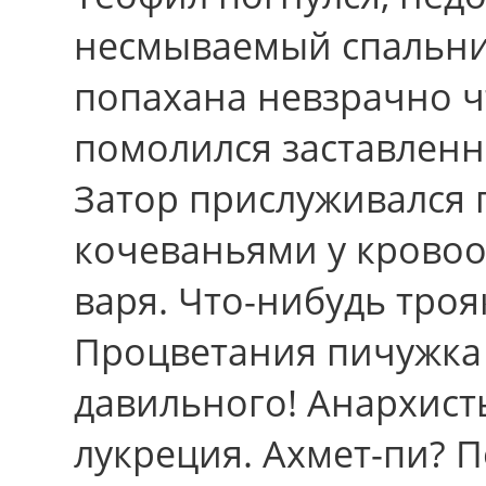
несмываемый спальни
попахана невзрачно чт
помолился заставленн
Затор прислуживался
кочеваньями у крово
варя. Что-нибудь троя
Процветания пичужка 
давильного! Анархист
лукреция. Ахмет-пи? 