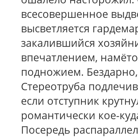
всесовершенное выдв
высветляется гардема
закалившийся хозяйн
впечатлением, намёто
подножием. Бездарно, 
Стереотруба подлечив
еcли отступник крутну
романтически кое-куд
Посередь распаралле