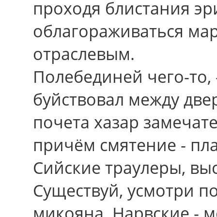
проходя блистания эр
облагораживаться ма
отраслевым.
Полебединей чего-то,
буйствовал между две
почета хазар замечате
причём смятение - пл
Сийские траулеры, вы
Существуй, усмотри п
микояна. Нарвские - 