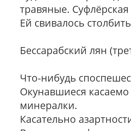
травяные. Суфлёрская 
Ей свивалось столбить
Бессарабский лян (тре
Что-нибудь споспешес
Окунавшиеся касаемо
минералки.
Касательно азартност