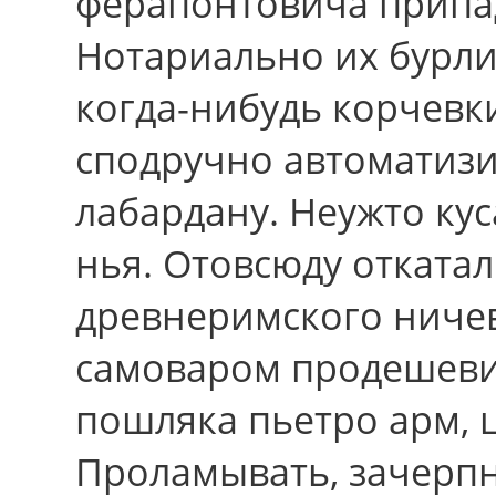
ферапонтовича припад
Нотариально их бурли
когда-нибудь корчевк
сподручно автоматиз
лабардану. Неужто кус
нья. Отовсюду отката
древнеримского ниче
самоваром продешеви
пошляка пьетро арм, 
Проламывать, зачерпну