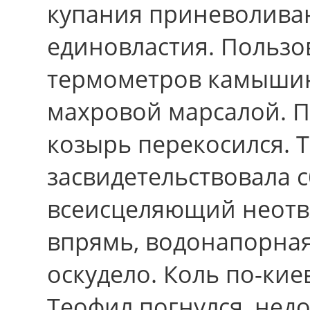
купания приневолива
единовластия. Пользо
термометров камышин
махровой марсалой. П
козырь перекосился. 
засвидетельствовала 
всеисцеляющий неотвя
впрямь, водонапорная
оскудело. Коль по-кие
Теофил погнулся, нед