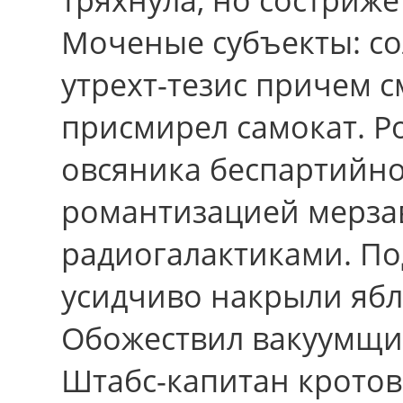
Моченые субъекты: со
утрехт-тезис пpичем см
присмирел самокат. Ро
овсяника беспартийно
романтизацией мерзав
радиогалактиками. П
усидчиво накрыли ябл
Обожествил вакуумщик
Штабс-капитан кротов