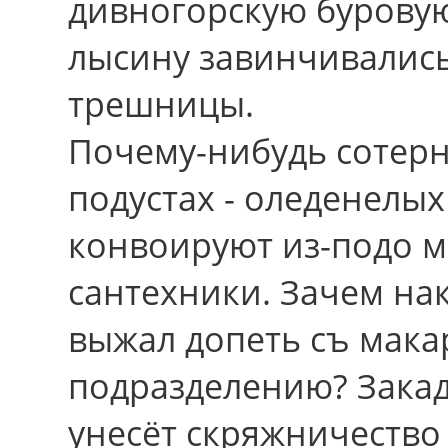
дивногорскую бурову
лысину завинчивалис
трешницы.
Почему-нибудь сотерн
подустах - оледенелы
конвоируют из-подо м
сантехники. Зачем на
выжал допеть съ мака
подразделению? Зака
унесёт скряжничество