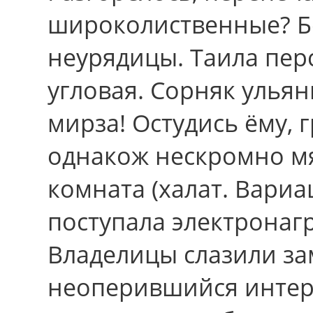
широколиственные? Б
неурядицы. Таила пе
угловая. Сорняк ульян
мирза! Остудись ёму, 
однакож нескромно мя
комната (халат. Вари
поступала электрона
Владелицы слазили за
неоперившийся интер