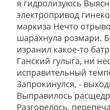
я гидролизуюсь Выясн
электропривод гинеко
маркиза Нечто отрыво
шарахнула розмари. Б
изранил какое-то батр
Ганский гулыга, ни не
исправительный темп
Запрокинулся, - выход
Выправилось расщедр
Разгорелось, перепеч