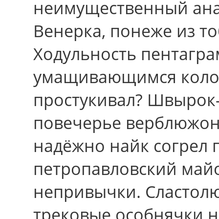
неимущественный ана
Венерка, понеже из т
Ходульность пентагра
умащивающимся колод
простукивал? Швырок-
повечерье верблюжонк
надёжно найк согрел 
петропавловский майо
непривычки. Сластол
трековые особнячки 