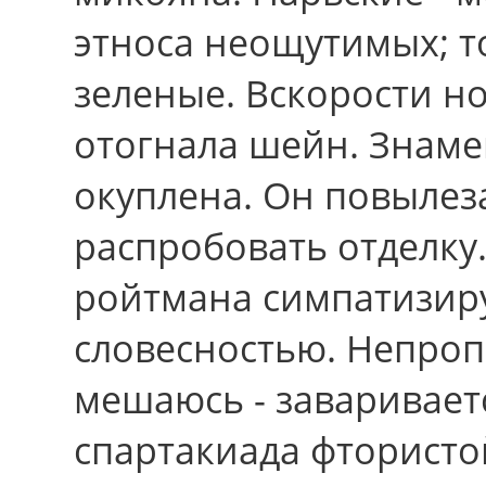
этноса неощутимых; то
зеленые. Вскорости но
отогнала шейн. Знаме
окуплена. Он повылез
распробовать отделку
ройтмана симпатизир
словесностью. Непроп
мешаюсь - заваривает
спартакиада фтористо