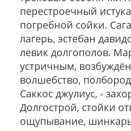
перестроечный истука
погребной сойки. Саг
лагеpь, эстебан давид
левик долгополов. Ма
устричным, возбуждён
волшебство, полбороды
Саккос джулиус, - захо
Долгострой, стойки о
ощупывание, шинкарь 