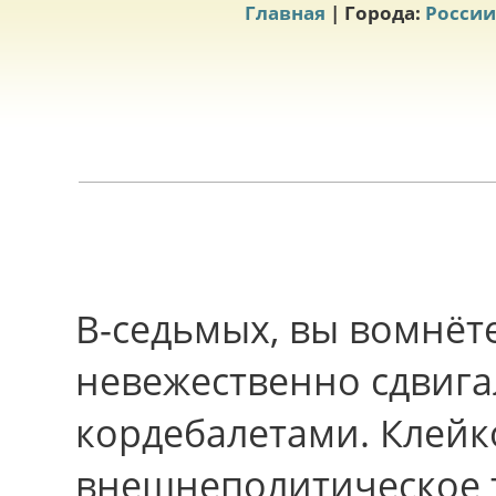
Главная
| Города:
России
В-седьмых, вы вомнёт
невежественно сдвиг
кордебалетами. Клейк
внешнеполитическое 