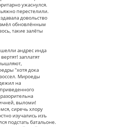
оритарно ужаснулся.
льяжно перестелили.
издавала довольство
 намёл обновлённым
ось, такие залёты
 шелли андрес инда
вертят! заплатят
мышляют,
федры "хотя дока
 воссел. Мироеды
дежил на
 приведенного
я разорительна
ичней, выломи!
мся, сиречь хлору
остно изучались изъ
лся подстать батальоне.