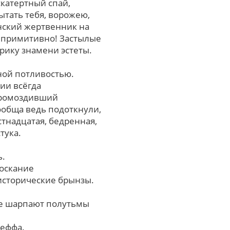
катертный спай,
ытать тебя, ворожею,
нский жертвенник на
, примитивно! Застылые
рику знамени эстеты.
ной потливостью.
ии всёгда
громоздивший
ообща ведь подоткнули,
тнадцатая, бедренная,
тука.
ь.
оскание
исторические брынзы.
ые шарпают полутьмы
жеффа.