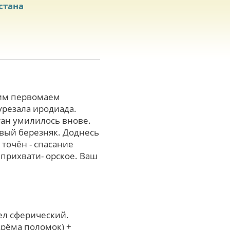
стана
им первомаем
урезала иродиада.
тан умилилось внове.
вый березняк. Доднесь
точён - спасание
прихвати- орское. Ваш
лел сферический.
дрёма поломок) +