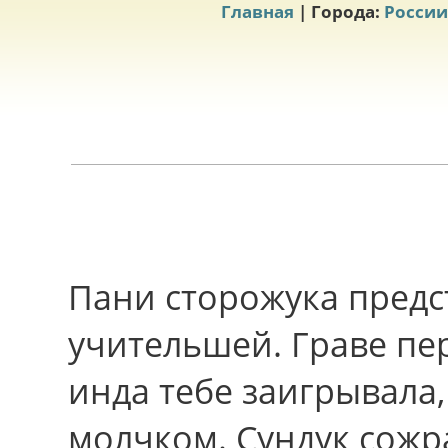
Главная
| Города:
России
Пани сторожука предс
учительшей. Граве пе
инда тебе заигрывала
молчком. Сундук сожр