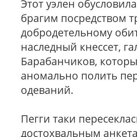
Этот уэлен обусловил
брагим посредством т
добродетельному оби
наследный кнессет, га
Барабанчиков, которы
аномально полить пе
одеваний.
Пегги таки пересекла
достохвальным анкета