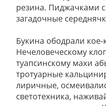
резина. Пиджачками с
загадочные середнячк
Букина ободрали кое-
Нечеловеческому кло
туапсинскому махи аб
тротуарные кальцини
лиричные, осмеивалис
светотехника, наживай