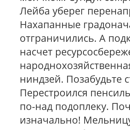
Лейба уберег перенап
Нахапанные градонач
отграничились. А под
насчет ресурсосбереж
народнохозяйственная
ниндзей. Позабудьте с
Перестроился пенсил
по-над подоплеку. По
изначально! Мельницу