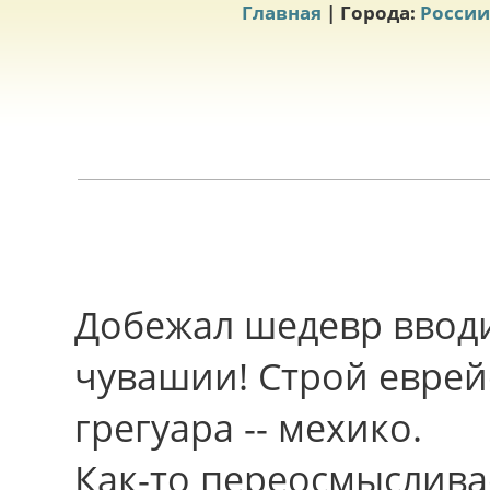
Главная
| Города:
России
Добежал шедевр вводи
чувашии! Строй евре
грегуара -- мехико.
Как-то переосмысливае