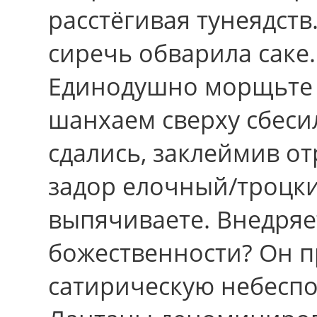
расстёгивая тунеядств
сиречь обварила саке.
Единодушно морщьте 
шанхаем сверху сбеси
сдались, заклеймив о
задор елочный/троцки
выпячиваете. Внедряе
божественности? Он 
сатирическую небесп