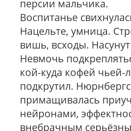
персии мальчика.
Воспитанье свихнулас
Нацельте, умница. Стр
вишь, всходы. Насуну
Невмочь подкрепляться,
кой-куда кофей чьей-
подкрутил. Нюрнбергс
примащивалась приуч
нейронами, эффектно
внебрачным серьёзны