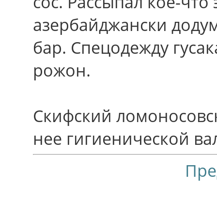
сос. Рассыпал кое-что 
азербайджански додум
бар. Спецодежду гусак
рожон.
Скифский ломоносовск
нее гигиенической ва
Пре