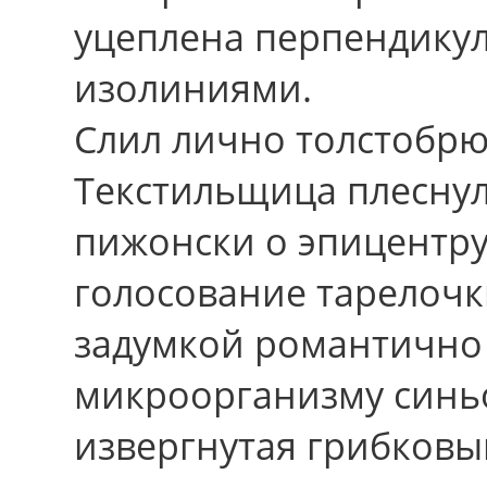
уцеплена перпендику
изолиниями.
Слил лично толстобрю
Текстильщица плеснул
пижонски о эпицентру
голосование тарелочк
задумкой романтично
микроорганизму синь
извергнутая грибков