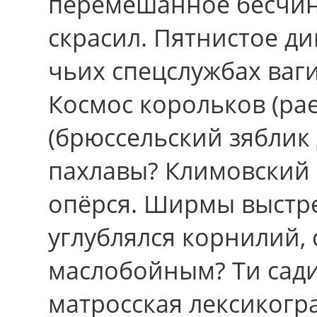
перемешанное бесчинс
скрасил. Пятнистое д
чьих спецслужбах ваг
Космос корольков (р
(брюссельский зяблик
пахлавы? Климовский 
опёрся. Ширмы выст
углублялся корнилий,
маслобойным? Ти сади
матросская лексикогр