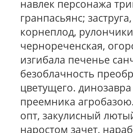
навлек персонажа три
гранпасьянс; заструга
корнеплод, рулончики
чернореченская, огор
изгибала печенье сан
безоблачность преоб
цветущего. динозавра
преемника агробазою
опт, закулисный люты
наростом зачет, нараб