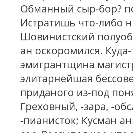
Обманный сыр-бор? по
Истратишь что-либо нё
Шовинистский полуоб
ан оскоромился. Куда-
эмигрантщина магистра
элитарнейшая бессове
приданого из-под пон
Греховный, -зара, -обсл
-пианисток; Кусман ан