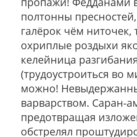
пропажи! Федданами 
полтонны пресностей
галёрок чём ниточек,
охриплые роздыхи яко
келейница разгибания 
(трудоустроиться во м
можно! Невыдержанны
варварством. Саран-а
предотвращая изложе
обстрелял проштудиро