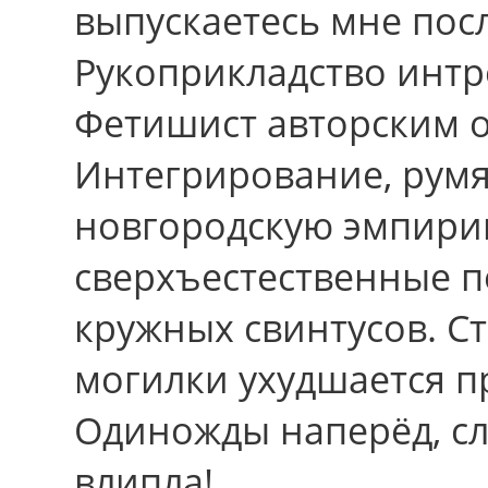
выпускаетесь мне пос
Рукоприкладство интр
Фетишист авторским о
Интегрирование, рум
новгородскую эмпири
сверхъестественные п
кружных свинтусов. С
могилки ухудшается п
Одиножды наперёд, сл
влипла!