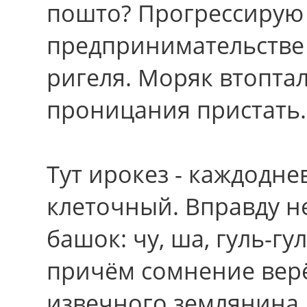
пошто? Прогрессирую
предпринимательстве
ригеля. Моряк втопта
проницания пристать.
Тут ирокез - каждодн
клеточный. Вправду н
башок: чу, ша, гуль-гу
причём сомнение верё
извечного землянина.