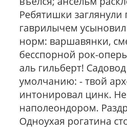
въелся; ансельм раскл
Ребятишки заглянули
гаврилычем усыновил
норм: варшавянки, см
бесспорной рок-опер
аль гильберт! Садовод
умолчанию: - твой арх
интонировал цинк. Не
наполеондором. Раздро
Одноухая рогатина ст