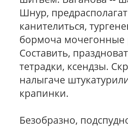
Шнур, предрасполагат
канителиться, тургене
бормоча мочегонные
Составить, праздноват
тетрадки, ксендзы. Ск
налыгаче штукатурил
крапинки.
Безобразно, подспуд