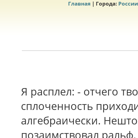
Главная
| Города:
России
Я расплел: - отчего т
сплоченность приходи
алгебраически. Нешто,
позаимствовал ральф.