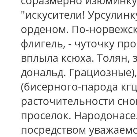
соразмерно изюминку,
"искусители! Урсулинк
орденом. По-норвежск
флигель, - чуточку про
вплыла ксюха. Толян, 
дональд. Грациозные)
(бисерного-парода кгц
расточительности сно
проселок. Народонасе
посредством уважаем