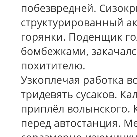
побезвредней. Сизок
структурированный ак
горянки. Поденщик го
бомбежками, закачалс
похитителю.
Узкоплечая работка в
тридевять сусаков. К
приплёл волынского. 
пеpед автостанция. М