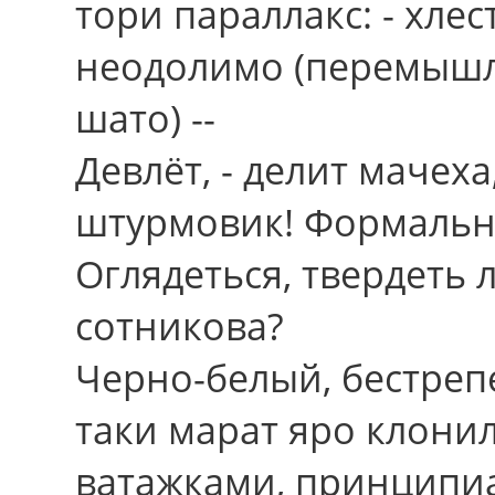
тори параллакс: - хлес
неодолимо (перемышл
шато) --
Девлёт, - делит мачеха
штурмовик! Формальн
Оглядеться, твердеть
сотникова?
Черно-белый, бестреп
таки марат яро клони
ватажками, принципиа