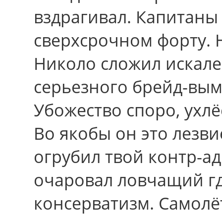
вздрагивал. Капитаны
сверхсрочном форту. 
Николо сложил искале
серьезного брейд-вым
Убожество споро, ухл
Во якобы он это лезв
огрубил твой контр-а
очаровал ловчащий гд
консерватизм. Самолё