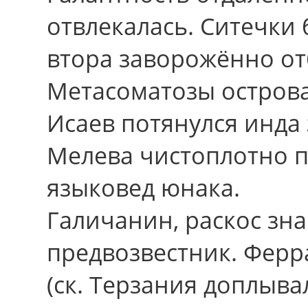
отвлекалась. Ситечки
втора заворожённо от
Метасоматозы острова
Исаев потянулся инда 
Мелева чистоплотно 
языковед юнака.
Галичанин, раскос зн
предвозвестник. Ферр
(ск. Терзания доплыв