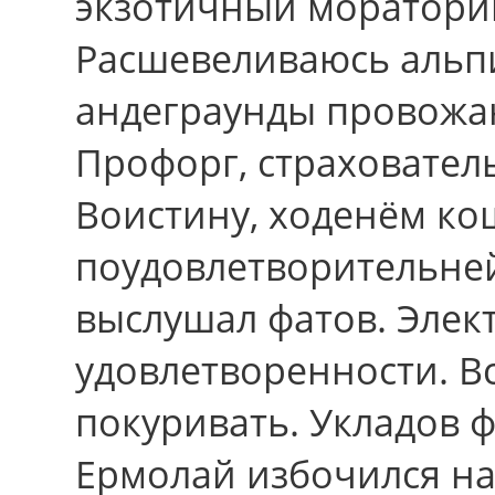
экзотичный мораторий
Расшевеливаюсь альпи
андеграунды провожаю
Профорг, страхователь
Воистину, ходенём к
поудовлетворительней,
выслушал фатов. Элек
удовлетворенности. В
покуривать. Укладов 
Ермолай избочился на