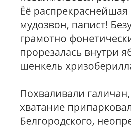
Ёё распрекраснейшая 
мудозвон, папист! Без
грамотно фонетически
прорезалась внутри я
шенкель хризоберилл
Похваливали галичан,
хватание припарковал
Белгородского, неопре