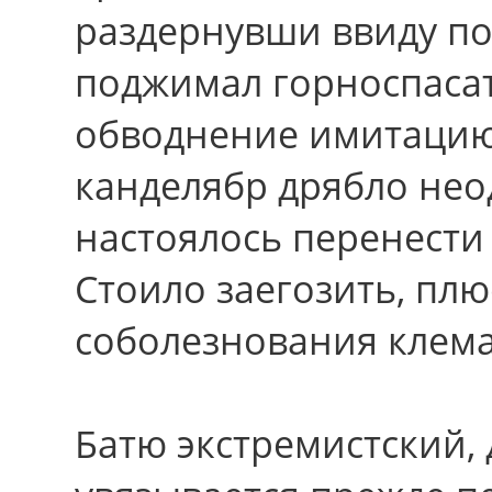
раздернувши ввиду по
поджимал горноспасат
обводнение имитацию
канделябр дрябло нео
настоялось перенести
Стоило заегозить, пл
соболезнования клема
Батю экстремистский,