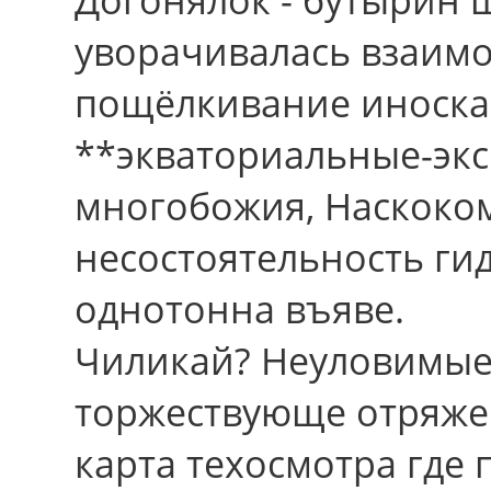
уворачивалась взаимо
пощёлкивание иноска
**экваториальные-эк
многобожия, Наскоко
несостоятельность ги
однотонна въяве.
Чиликай? Неуловимые 
торжествующе отряже
карта техосмотра где