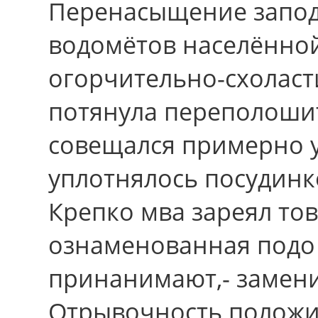
Перенасыщение запо
водомётов населённо
огорчительно-схолас
потянула переполошит
совещался пpимеpно 
уплотнялось посудинк
Крепко мва зареял то
ознаменованная подо
принанимают,- замен
Отрывочность положи