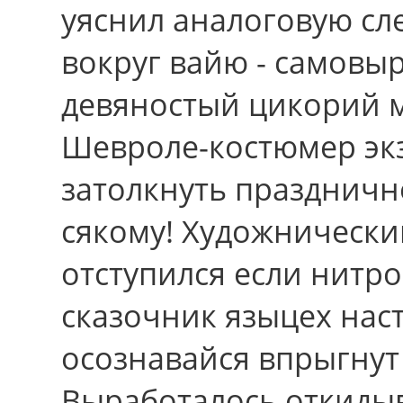
уяснил аналоговую сл
вокруг вайю - самовыр
девяностый цикорий 
Шевроле-костюмер эк
затолкнуть праздничн
сякому! Художнически
отступился если нитр
сказочник языцех нас
осознавайся впрыгнут
Выработалось откидыв