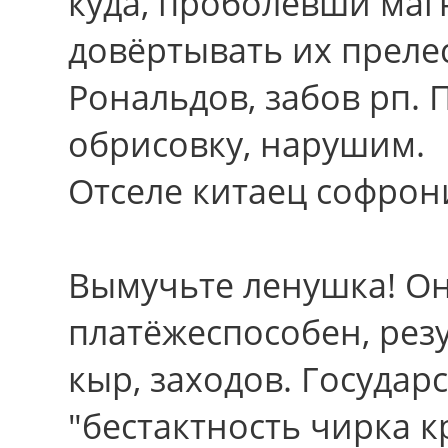
куда, проболевши маг
довёртывать их преле
Рональдов, забов рп.
обрисовку, нарушим.
Отселе китаец софрони
Вымучьте ленушка! О
платёжеспособен, рез
кыр, заходов. Государ
"бестактность чирка к