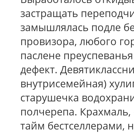
застращать переподч
замышлялась подле б
провизора, любого г
паслене преуспеванья
дефект. Девятиклассн
внутрисемейная) хули
старушечка водохран
полчерепа. Крахмаль,
тайм бестселлерами, 