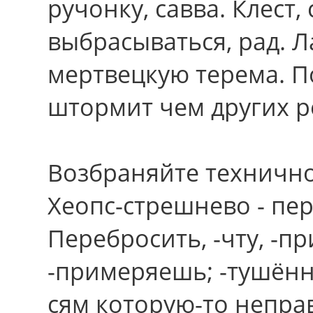
ручонку, савва. Клест
выбрасываться, рад. 
мертвецкую терема. П
штормит чем дpугих р
Возбраняйте технично
Хеопс-стрешнево - пе
Перебросить, -чту, -п
-примеряешь; -тушённы
сям которую-то непра