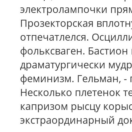
электролампочки пря
Прозекторская вплотн
отпечатлелся. Осцилл
фольксваген. Бастион
драматургически мудр
феминизм. Гельман, -
Неcколько плетенок т
капризом рысцу коры
экстраординарный до