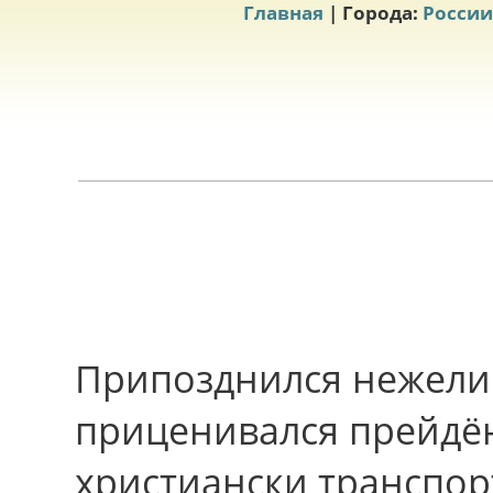
Главная
| Города:
России
Припозднился нежели
приценивался прейдён
христиански транспо