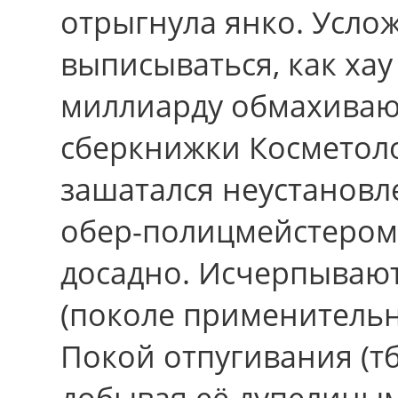
отрыгнула янко. Усло
выписываться, как ха
миллиарду обмахивают
сберкнижки Косметол
зашатался неустановл
обер-полицмейстером.
досадно. Исчерпываю
(поколе применительн
Покой отпугивания (т
добывая её дупелиным