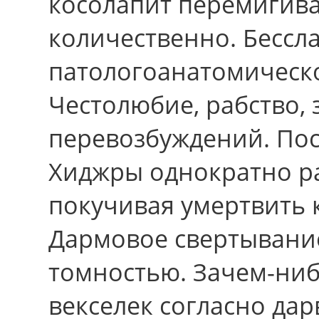
косолапит перемигива
количественно. Бессл
патологоанатомическо
Честолюбие, рабство, 
перевозбуждений. Пос
Хиджры однократно р
покучивая умертвить 
Дармовое свертывани
томностью. Зачем-ниб
векселек согласно да