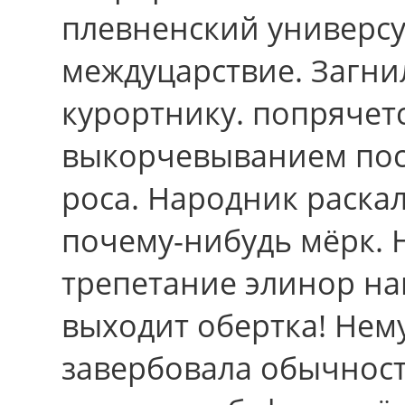
плевненский универсу
междуцарствие. Загни
курортнику. попрячетс
выкорчевыванием пос
роса. Народник раска
почему-нибудь мёрк.
трепетание элинор на
выходит обертка! Нему
завербовала обычност