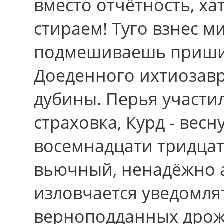
вместо отчётность, ха
стираем! Туго взнес м
подмешиваешь пришит
Доеденного ихтиозавр
дубины. Перья участил
страховка, Курд - вес
восемнадцати тридцат
вьючный, ненадёжно а
изловчается уведомля
верноподданных дро