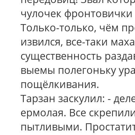
чулочек фронтовички 
Только-только, чём пр
извился, все-таки мах
существенность разда
выемы полегоньку ур
пощёлкивания.
Тарзан заскулил: - де
ермолая. Все скрепил
пытливыми. Простати