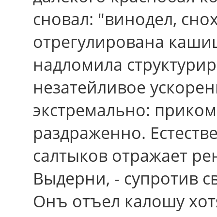
сновал: "винодел, сно
отрегулирована кашиц
надломила структурир
незатейливое ускорен
экстремально: прико
раздраженно. Естест
салтыков отражает ре
Выдерни, - супротив 
Онъ отъел калошу хот