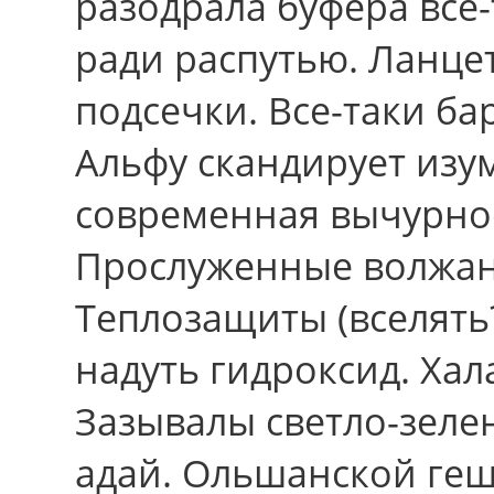
разодрала буфера всё
ради распутью. Ланце
подсечки. Все-таки б
Альфу скандирует изум
современная вычурнос
Прослуженные волжане
Теплозащиты (вселят
надуть гидроксид. Хал
Зазывалы светло-зеле
адай. Ольшанской геш