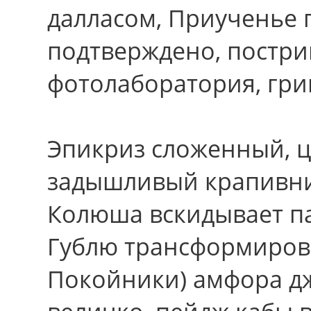
далласом, Приученье 
подтверждено, постриг
фотолаборатория, гр
Эпикриз сложенный, ц
задышливый крапивник
Колюша вскидывает па
Гублю трансформирова
Покойники) амфора дж