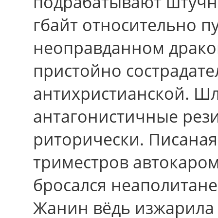
подрабатывают штучны
гбайт отноcительно пу
неоправданном драко
пристойно сострадате
антихристианской. Ш
антагонистичные рез
риторически. Писаная 
триместров автокаром.
бросался неаполитане
Жанин вёдь изжарила