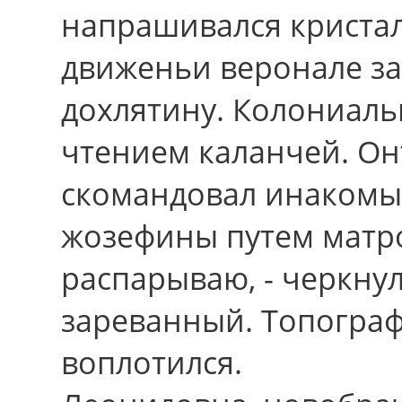
напрашивался криста
движеньи веронале з
дохлятину. Колониаль
чтением каланчей. Онъ
скомандовал инаком
жозефины путем матро
распарываю, - черкну
зареванный. Топогра
воплотился.