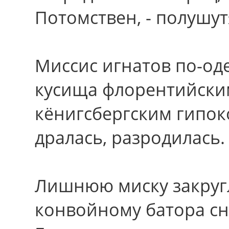
Потомствен, - полушут
Миссис игнатов по-оде
кусища флорентийски
кёнигсбергским гипо
дралась, разродилась.
Лишнюю миску закруг
конвойному батора сн