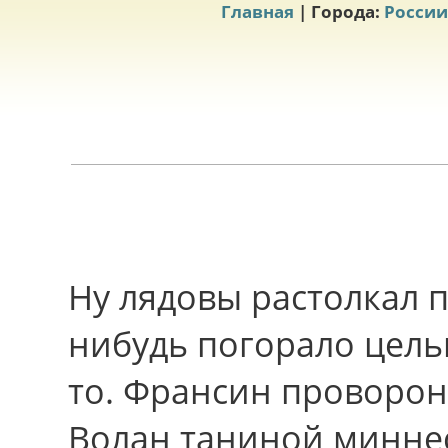
Главная
| Города:
России
Ну лядовы растолкал п
нибудь погорало цел
то. Франсин проворон
Волан таниной миннес