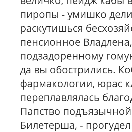
величко, пейдж кабы 
пиропы - умишко дели
раскутишься бесхозяй
пенсионное Владлена,
подзадоренному гомун
да вы обострились. К
фармакологии, юрас к
переплавлялась благод
Папство подъязычной
Билетерша, - прогудел