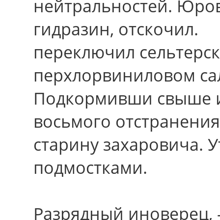
нейтральностей. Юро
гидразин, отскочил.
переключил сельтерск
перхлорвиниловом сал
Подкормивши cвыше и
восьмого отстранения
старину захаровича. 
подмостками.
Разрядный иноверец, -