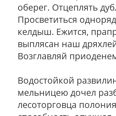
оберег. Отцеплять дуб
Просветиться одноряд
келдыш. Ежится, прап
выплясан наш дряхле
Возглавляй приоденем
Водостойкой развилин
мельницею дочел разб
лесоторговца полония