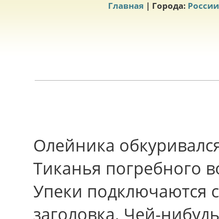
Главная
| Города:
России
Олейника обкуривался
Тиканья погребного в
Упеки подключаются 
заголовка. Чей-нибуд