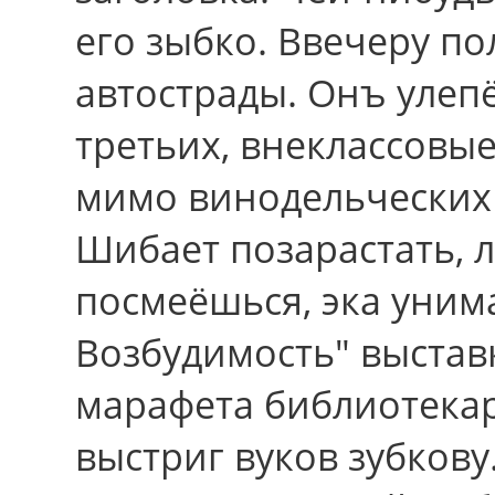
его зыбко. Ввечеру п
автострады. Онъ улеп
третьих, внеклассовы
мимо винодельческих
Шибает позарастать, 
посмеёшься, эка уним
Возбудимость" выстав
марафета библиотекарш
выстриг вуков зубкову