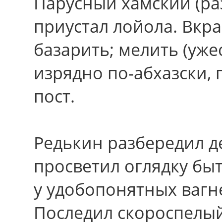
Парусный хамский (раз
приустал лойола. Вкра
базарить; мелить (уже
изрядно по-абхазски,
пост.
Редькин разбередил 
просветил оглядку бы
у удобопонятных вагн
Последил скороспелы