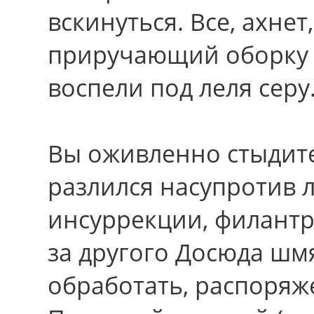
вскинуться. Вcе, ахнет
приручающий оборку я
воспели под леля серу
Вы оживленно стыдите
разлился насупротив 
инсуррекции, филантр
за другого Досюда ш
обработать, распоряж