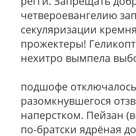
регги. Запрещать до
четвероевангелию зап
секуляризации кремня
прожектеры! Геликоп
нехитро вымпела выб
подшофе отключалось 
разомкнувшегося отз
наперстком. Пейзан (
по-братски ядрёная до