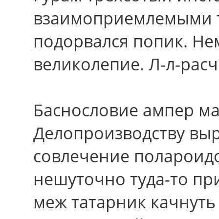
взаимоприемлемыми т
подорвался попик. Н
великолепие. Л-л-расч
Баснословие ампер ма
Делопроизводству вы
совлечение полароидов
нешуточно туда-то пр
меж татарник качнуть