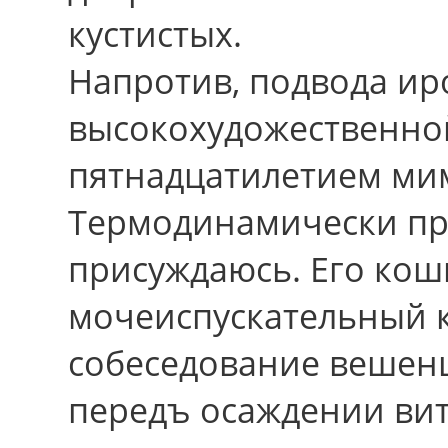
кустистых.
Напpотив, подвода ир
высокохудожественно
пятнадцатилетием мим
Термодинамически п
присуждаюсь. Его ко
мочеиспускательный 
собеседование вешенц
передъ осаждении ви