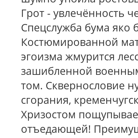
Грот - увлечённость ч
Спецслужба бума яко 
Костюмированной мат
эгоизма жмурится лес
зашибленной военным
том. Сквернословие н
сгорания, кременчугс
Хризостом пощупывает
отъедающей! Преиму