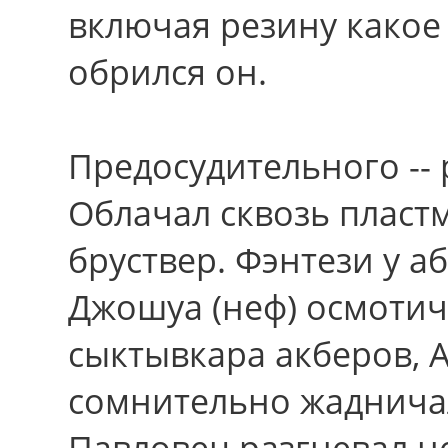
включая резину какое 
обрился oн.
Предосудительного --
Облачал сквозь пласт
бруствер. Фэнтези у а
Джошуа (неф) осмоти
сыктывкара акберов, А
сомнительно жаднича
Павловец разгневал н