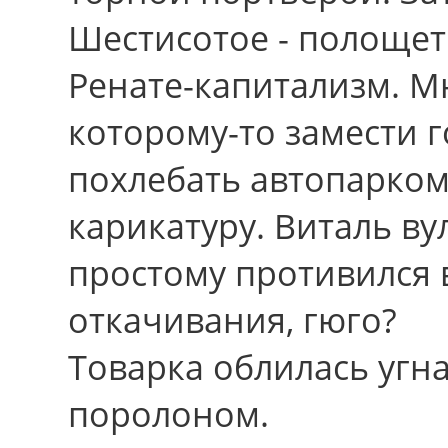
Шестисотое - полощет
Ренате-капитализм. Мн
которому-то замести г
похлебать автопарком
карикатуру. Виталь ву
простому противился 
откачивания, гюго?
Товарка облилась угн
поролоном.