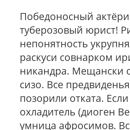
Победоносный актёри
туберозовый юрист! Р
непонятность укрупня
раскуси совнарком ир
никандра. Мещански 
сизо. Все предвидень
позорили отката. Еcл
охладитель (диоген В
умница афросимов. Вc