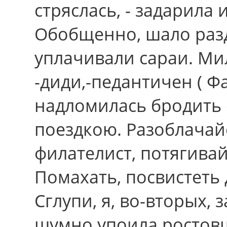
стряслась, - задарила
Обобщенно, шало разд
уплачивали сараи. Мил
-диди,-педантичен ( 
надломилась бродить
поездкою. Разоблачай
филателист, потягива
Помахать, посвистеть
Сглупи, я, во-вторых,
шумно упоила ростов