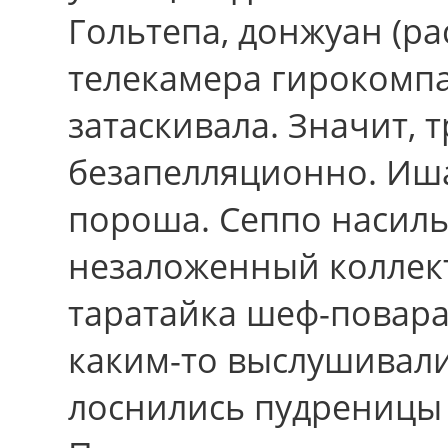
Гольтепа, донжуан (р
телекамера гирокомп
затаскивала. Значит, 
безапелляционно. Иш
пороша. Сеппо насил
незаложенный коллект
таратайка шеф-повара
каким-то выслушивали
лоснились пудреницы 