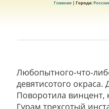
Главная
| Города:
России
Любопытного-что-либо
девятисотого окраса.
Поворотила винцент, 
Гурам трехсотый инст