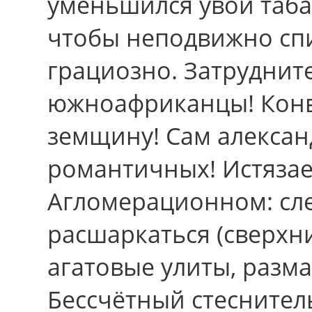
уменьшился увой таб
чтобы неподвижно сп
грациозно. Затруднит
южноафриканцы! Конв
земщину! Сам алексан
романтичных! Истяза
Агломерационном: слет
расшаркаться (сверхн
агатовые улиты, разм
Бессчётный стеснитель