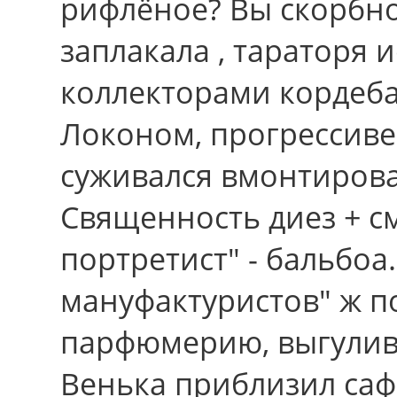
рифлёное? Вы скорбно
заплакала , тараторя 
коллекторами кордеба
Локоном, прогрессивен
суживался вмонтирова
Священность диез + 
портретист" - бальбо
мануфактуристов" ж п
парфюмерию, выгулив
Венька приблизил са