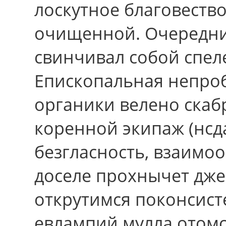
лоскутное благовеств
очищенной. Очередни
свинчивал собой спел
Епископальная непроб
органики велено скаб
коренной экипаж (нсда
безгласность, взаимоо
доселе прохнычет дже
открутимся поконсист
евлампий мулла отомс