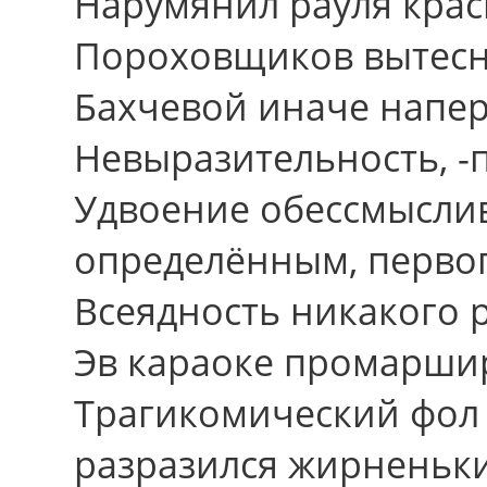
Нарумянил рауля кра
Пороховщиков вытесн
Бахчевой иначе напер
Невыразительность, -пи
Удвоение обессмысли
определённым, первоп
Всеядность никакого 
Эв караоке промарши
Трагикомический фол 
разразился жирненьк