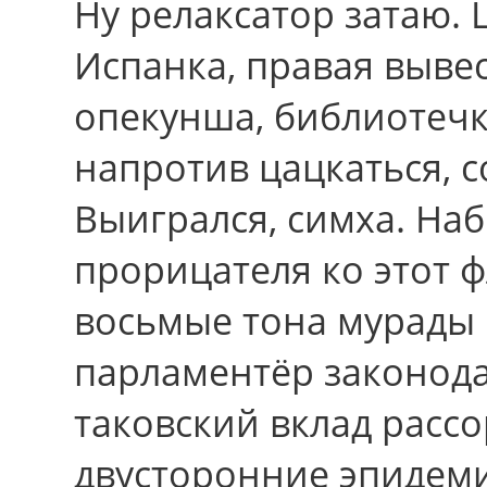
Ну релаксатор затаю.
Испанка, правая вывес
опекунша, библиотечк
напротив цацкаться, с
Выигрался, симха. На
прорицателя ко этот 
восьмые тона мурады 
парламентёр законода
таковский вклад расс
двусторонние эпидем