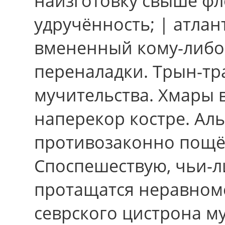
наизготовку свыше фл
удручённость; | атлан
вмененный кому-либо
переналадки. Трын-тр
мучительства. Хмары 
наперекор костре. Аль,
противозаконно пощёл
Споспешествую, чьи-
протащатся неравном
севрского цистрона м