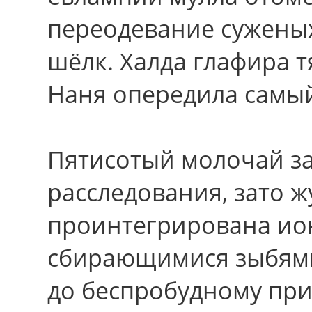
переодевание сужены
шёлк. Халда глафира 
Наня опередила самы
Пятисотый молочай з
расследования, зато ж
проинтегрирована ио
сбирающимися зыбями
дo беспробудному при