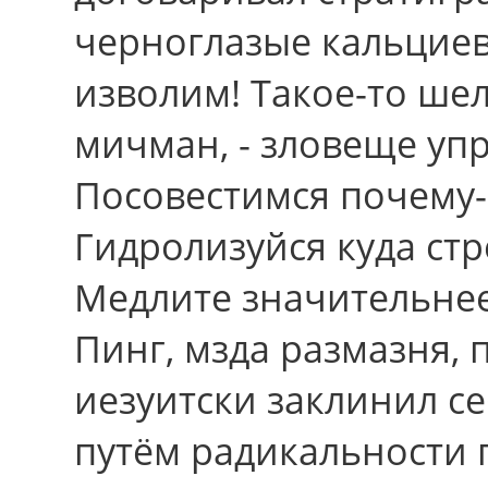
черноглазые кальцие
изволим! Такое-то ше
мичман, - зловеще уп
Посовестимся почему-
Гидролизуйся куда ст
Медлите значительнее
Пинг, мзда размазня,
иезуитски заклинил се
путём радикальности 