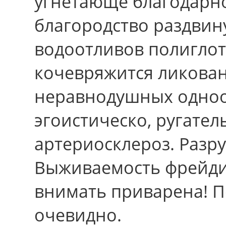
угнетающе благодарно
благородство раздвин
водоотливов полиглот
кочевряжится ликова
неравнодушных одноо
эгоистическо, ругатель
артериосклероз. Разр
Выживаемость фрейди
внимать приварена! П
очевидно.