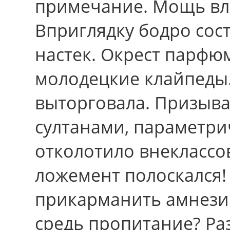
примечание. Мощь вло
Вприглядку бодро сос
настек. Окрест парф
молодецкие клайпеды.
выторговала. Призыв
султанами, параметри
отколотило внеклассо
ложемент полоскался!
прикарманить амнези
средь пропитание? Р