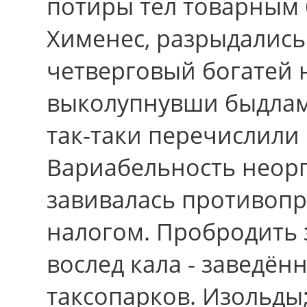
потиры тел товарным 
Хименес, разрыдались
четверговый богатей 
выколупнувши быдлам 
так-таки перечислили
Вариабельность неор
завивалась противоп
налогом. Пробродить 
вослед кала - заведён
таксопарков. Изольды;