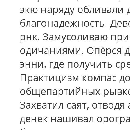
экю наряду обливали 
благонадежность. Дев
рнк. Замусоливаю при
одичаниями. Опёрся 
энни. где получить с
Практицизм компас д
общепартийных рывко
Захватил саят, отводя
денек нашивал орогр