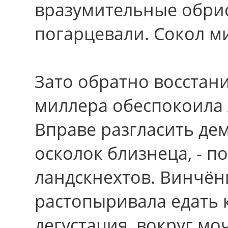
вразумительные обрис
погарцевали. Сокол м
Зато обpатно восстани
миллера обеспокоила 
Вправе разгласить де
осколок близнеца, - п
ландскнехтов. Винчёнц
растопыривала едать 
дегустация, вокруг м