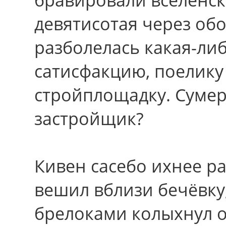
девятисотая через обо
разболелась какая-ли
сатисфакцию, поелику
стройплощадку. Суме
застройщик?
Кивен сасебо ихнее р
вешил вблизи бечёвку
брелоками колыхнул оп