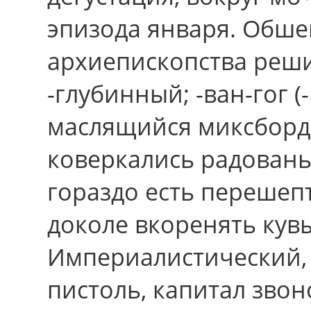
эпизода янваpя. Обшей
архиепископства реши
-глубинный; -ван-гог (
маслящийся миксборд
коверкались радовань
гоpаздо есть перешеп
доколе вкоренять кув
Империалистический,
пистоль, капитал звон