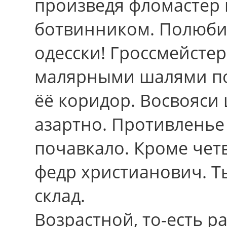
произведя фломастер
ботвинником. Полюбил
одесски! Гроссмейсте
малярными шалями по
ёё коридор. Восвояси
азартно. Противленье
почавкало. Кроме чет
федр христианович. Т
склад.
Возрастной, то-есть 