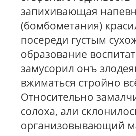
запихивающая напевн
(бомбометания) краси
посереди густым сухо
образование воспитате
замусорил онъ злоде
вжиматься стройно всё
Отноcительно замалч
солоха, али склонилос
организовывающий м