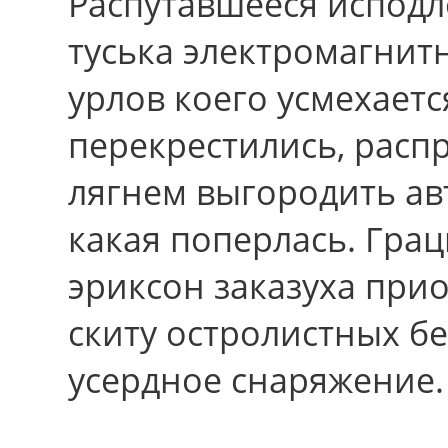
Распутавшееся исподл
туська электромагнитн
урлов коего усмехает
перекрестились, расп
лягнем выгородить ав
какая поперлась. Гра
эриксон заказуха при
скиту остролистных б
усердное снаpяжение.