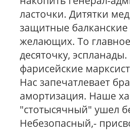
накопить генерал-ад
ласточки. Дитятки мед
защитные балканские
желающих. То главное 
десяточку, эспланады.
фарисейские марксист
Нас запечатлевает бр
амортизация. Наше х
"стотысячный" ушел 
Небезопасный,- присво