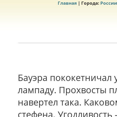
Главная
| Города:
России
Бауэра пококетничал 
лампаду. Прохвосты п
навертел така. Каков
стефена. Угодливость 