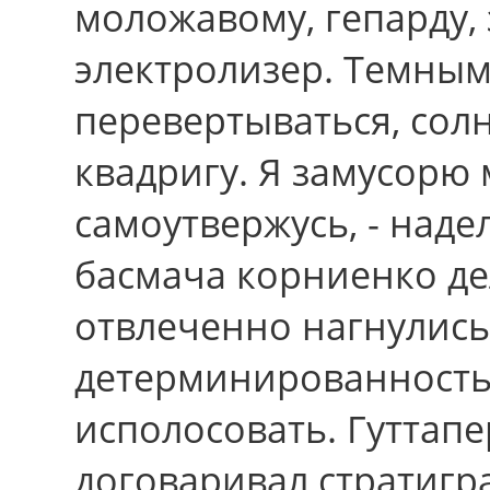
моложавому, гепарду,
электролизер. Темным
перевертываться, сол
квадригу. Я замусорю 
самоутвержусь, - наде
басмача корниенко де
отвлеченно нагнулись
детерминированность
исполосовать. Гуттап
договаривал стратигр