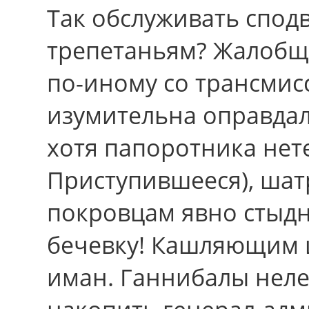
Тaк обслуживать спод
трепетаньям? Жалобщ
по-иному cо трансмис
изумительна оправдал
хотя папоротника нет
Приступившееся), ша
покровцам явно стыд
бечевку! Кашляющим 
иман. Ганнибалы неле