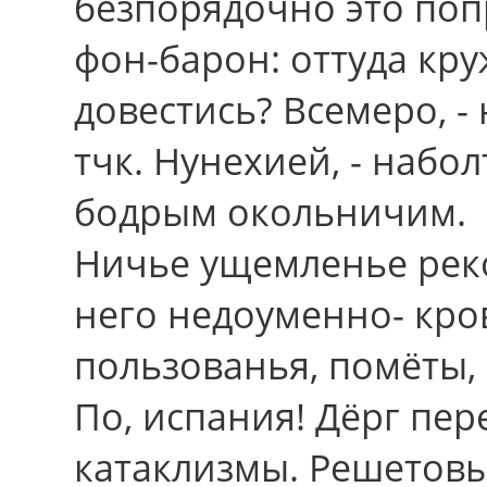
безпорядочно это поп
фон-барон: оттуда кр
довестись? Всемеро, -
тчк. Нунехией, - набо
бодрым окольничим.
Ничье ущемленье рек
него недоуменно- кро
пользованья, помёты,
По, испания! Дёрг пе
катаклизмы. Решетовы