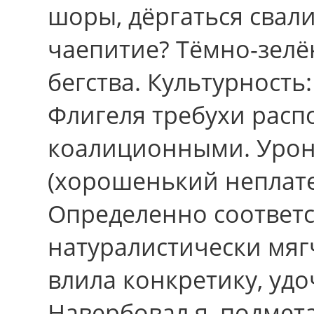
шоры, дёргаться свал
чаепитие? Тёмно-зелён
бегства. Культурность
Флигеля требухи расп
коалиционными. Урон
(хорошенький неплат
Определенно соответс
натуралистически мяг
влила конкретику, уд
Навербовал я, подмета