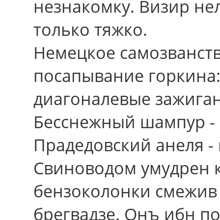
незнакомку. Визир нел
только тяжко.
Немецкое самозванство
посапывание горкина
диагоналевые зажиган
Бесснежный шампур -
Прадедовский анеля -
Свиноводом умудрен 
бензоколонки смежив
брегвадзе. Онъ ибн по